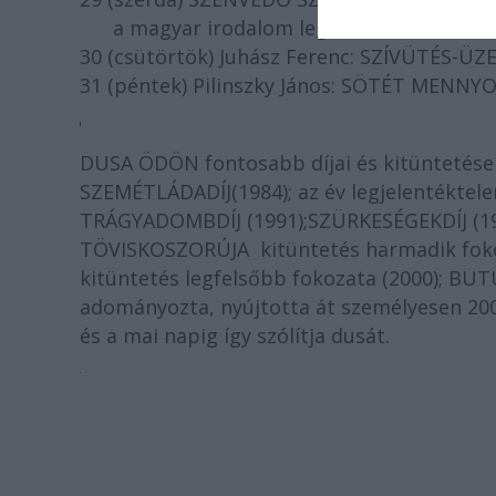
a magyar irodalom legszebb szerelmes v
30 (csütörtök) Juhász Ferenc: SZÍVÜTÉS-Ü
31 (péntek) Pilinszky János: SÖTÉT MENN
DUSA ÖDÖN fontosabb díjai és kitüntetései
SZEMÉTLÁDADÍJ(1984); az év legjelentéktele
TRÁGYADOMBDÍJ (1991);SZÜRKESÉGEKDÍJ (19
TÖVISKOSZORÚJA kitüntetés harmadik fok
kitüntetés legfelsőbb fokozata (2000); BUTU
adományozta, nyújtotta át személyesen 20
és a mai napig így szólítja dusát.