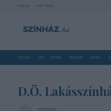
PORT
.hu
PORT TICKET
FŐOLDAL
HÍR
INTERJÚ
MAGAZIN
KRITIKA
S
D.Ö. Lakásszính
szinhazhu