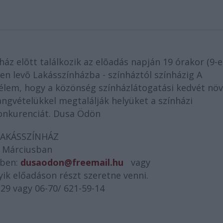
ház elõtt találkozik az elõadás napján 19 órakor (9-e
ben levõ Lakásszínházba - színháztól színházig A
lem, hogy a közönség színházlátogatási kedvét növ
angvételükkel megtalálják helyüket a színházi
konkurenciát. Dusa Ödön
LAKÁSSZÍNHÁZ
Márciusban
lben:
dusaodon@freemail.hu
vagy
yik előadáson részt szeretne venni.
-29 vagy 06-70/ 621-59-14