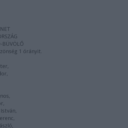
ZENET
YORSZÁG
VŐ-BÜVÖLŐ
zönség 1 órányit.
ter,
dor,
nos,
r,
István,
erenc,
szló,