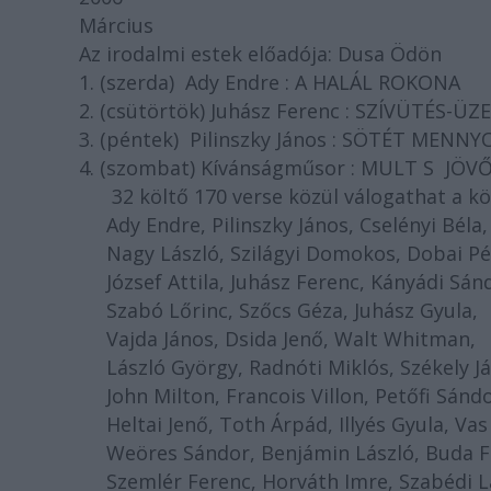
Március
Az irodalmi estek előadója: Dusa Ödön
1. (szerda) Ady Endre : A HALÁL ROKONA
2. (csütörtök) Juhász Ferenc : SZÍVÜTÉS-Ü
3. (péntek) Pilinszky János : SÖTÉT MENN
4. (szombat) Kívánságműsor : MULT S JÖ
32 költő 170 verse közül válogathat a kö
Ady Endre, Pilinszky János, Cselényi Béla,
Nagy László, Szilágyi Domokos, Dobai Pé
József Attila, Juhász Ferenc, Kányádi Sán
Szabó Lőrinc, Szőcs Géza, Juhász Gyula,
Vajda János, Dsida Jenő, Walt Whitman,
László György, Radnóti Miklós, Székely Já
John Milton, Francois Villon, Petőfi Sándo
Heltai Jenő, Toth Árpád, Illyés Gyula, Vas 
Weöres Sándor, Benjámin László, Buda F
Szemlér Ferenc, Horváth Imre, Szabédi Lá