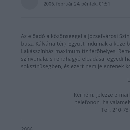
2006. február 24. péntek, 01:51
Az elõadó a közönséggel a Józsefvárosi Szín
busz: Kálvária tér). Együtt indulnak a közel
Lakásszínház maximum tíz férõhelyes. Remé
színvonala, s rendhagyó elõadásai egyedi h
sokszínûségben, és ezért nem jelentenek 
Kérném, jelezze e-mai
telefonon, ha valamel
Tel.: 210-73
2006