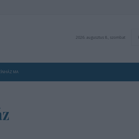
2026. augusztus 8., szombat
ZÍNHÁZ MA
áz