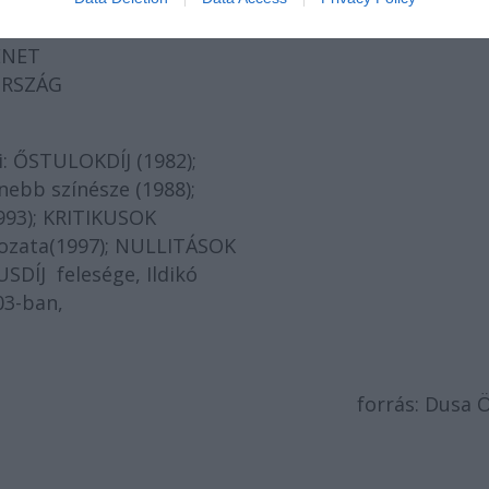
erseiből.
ZENET
YORSZÁG
: ŐSTULOKDÍJ (1982);
nebb színésze (1988);
93); KRITIKUSOK
ozata(1997); NULLITÁSOK
SDÍJ felesége, Ildikó
03-ban,
forrás: Dusa 