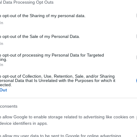
l Data Processing Opt Outs
SŰRÍTETT VILLÁM
o opt-out of the Sharing of my personal data.
r,
In
r,
o opt-out of the Sale of my Personal Data.
ET
In
NYORSZÁG
to opt-out of processing my Personal Data for Targeted
ÖVŐ-BŰVÖLŐ
ing.
In
zönség 1 órányit
o opt-out of Collection, Use, Retention, Sale, and/or Sharing
ersonal Data that Is Unrelated with the Purposes for which it
ter,
lected.
dor,
Out
consents
nos,
o allow Google to enable storage related to advertising like cookies on
r,
evice identifiers in apps.
István,
o allow my user data to be sent to Google for online advertising