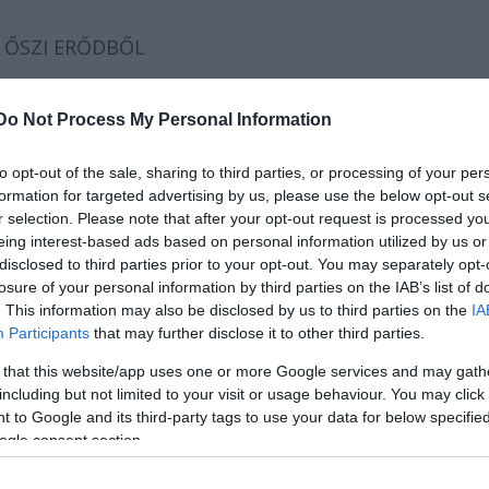
GY ŐSZI ERŐDBŐL
 JÖVŐ-BŰVÖLŐ
Do Not Process My Personal Information
tás
rseiből
to opt-out of the sale, sharing to third parties, or processing of your per
v szöveg kollázs
formation for targeted advertising by us, please use the below opt-out s
r selection. Please note that after your opt-out request is processed y
eing interest-based ads based on personal information utilized by us or
disclosed to third parties prior to your opt-out. You may separately opt-
losure of your personal information by third parties on the IAB’s list of
llés Gyula,
. This information may also be disclosed by us to third parties on the
IA
Participants
that may further disclose it to other third parties.
 that this website/app uses one or more Google services and may gath
kai János
including but not limited to your visit or usage behaviour. You may click 
 to Google and its third-party tags to use your data for below specifi
ogle consent section.
erseiből