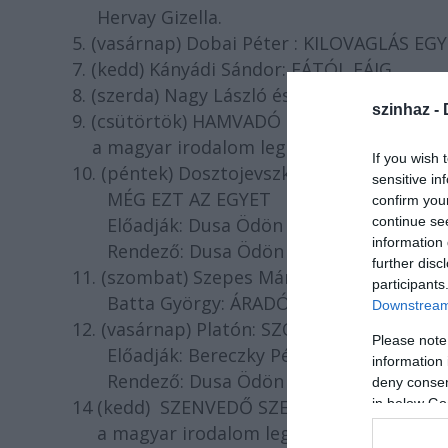
Hervay Gizella.
5. (vasárnap) Dobai Péter : KILOVAGLÁS E
7. (kedd) Kányádi Sándor: FÁTÓL FÁIG
8. (szerda) Nagy László és László György :
szinhaz -
9. (csütörtök) HAMVADÓ SZERELEM Váloga
a magyar irodalom legszebb szerelmes ve
If you wish 
10. (péntek) Dosztojevszkij, Gogol és Cseho
sensitive in
MÉG EZT AZ EGYET
confirm you
Előadják: Dusa Ödön és Kókai János
continue se
information 
Rendező: Dusa Ödön
further disc
11. (szombat) Szepes Mária, Walt Whitman, I
participants
Batta György: ÁRADÓ TERMÉSZET
Downstream 
12. (vasárnap) Platón: SZOKRÁTÉSZ PÖRE
Please note
Előadják: Bereczky Péter, Dusa Ödön, Kó
information 
Rendező: Dusa Ödön
deny consent
14 (kedd) SZENVEDŐ SZERELEM Válogatás
in below Go
a magyar irodalom legszebb szerelmes v