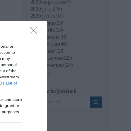
2020 augusztus
(
1
)
2020 július
(
16
)
2020 június
(
15
)
2020 május
(
20
)
2020 április
(
24
)
2020 március
(
16
)
2020 február
(
46
)
sonal or
2020 január
(
28
)
ection to
2019 december
(
25
)
ou may
2019 november
(
27
)
 personal
out of the
Tovább
...
 downstream
B’s List of
Szinház helyszínek
er and store
to grant or
ed purposes