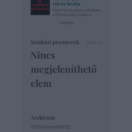
vörös bestia
Pikali Gerda talpig vörösben,
a férfiak pedig nyakig a
pácban - az Újszínházban!
hirdetés
Színházi premierek
Nincs
megjeleníthető
elem
Archívum
2020 november
(
2
)