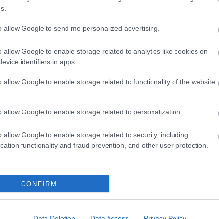
erenc,
s.
szló,
to allow Google to send me personalized advertising.
SZI ERDŐBŐL
o allow Google to enable storage related to analytics like cookies on
evice identifiers in apps.
gy: JÖVŐ-BŰVÖLŐ
 Szente Imre
o allow Google to enable storage related to functionality of the website
ov szöveg kollázs
o allow Google to enable storage related to personalization.
o allow Google to enable storage related to security, including
cation functionality and fraud prevention, and other user protection.
llyés Gyula,
CONFIRM
ai János
s
Data Deletion
Data Access
Privacy Policy