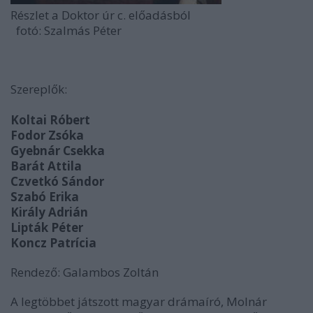
Részlet a Doktor úr c. előadásból
fotó: Szalmás Péter
Szereplők:
Koltai Róbert
Fodor Zsóka
Gyebnár Csekka
Barát Attila
Czvetkó Sándor
Szabó Erika
Király Adrián
Lipták Péter
Koncz Patrícia
Rendező: Galambos Zoltán
A legtöbbet játszott magyar drámaíró, Molnár