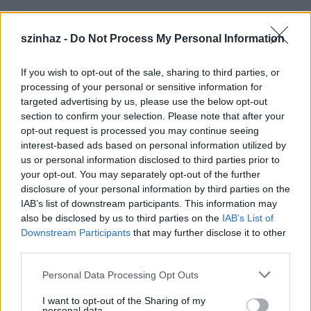
John Patrick: Teaház az augusztusi holdhoz
(vígjáték)
szinhaz -
Do Not Process My Personal Information
If you wish to opt-out of the sale, sharing to third parties, or
processing of your personal or sensitive information for
targeted advertising by us, please use the below opt-out
section to confirm your selection. Please note that after your
opt-out request is processed you may continue seeing
interest-based ads based on personal information utilized by
us or personal information disclosed to third parties prior to
your opt-out. You may separately opt-out of the further
disclosure of your personal information by third parties on the
IAB’s list of downstream participants. This information may
Részlet a Teaház c. előadásból / fotó:
also be disclosed by us to third parties on the
IAB’s List of
Lipták Péter
Downstream Participants
that may further disclose it to other
third parties.
Szereposztás:
Please note that this website/app uses one or more Google
Personal Data Processing Opt Outs
services and may gather and store information including but
Szakácsi Sándor
not limited to your visit or usage behaviour. You may click to
I want to opt-out of the Sharing of my
personal data.