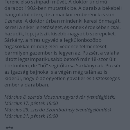
Ferenc első színpadi művét, A doktor úr című
darabot 1902-ben mutatták be. A darab a békebeli
hangulatot idézi, de a mai kor emberének is van
üzenete. A doktor úrban mindenki keresi önmagát,
keresi a siker lehetőségét, és ennek érdekében csal,
hazudik, lop, játszik kisebb-nagyobb szerepeket.
Sárkány, a híres ügyvéd a legkülönbözőbb
fogásokkal mindig eléri védence felmentését,
bármilyen gazember is legyen az. Puzsér, a valaha
látott legszimpatikusabb betörő már 18-szor ült
börtönben, de "hű" segítőtársa Sárkánynak. Puzsér
az igazság bajnoka, s a végén még talán az is
kiderül, hogy ő az egyetlen gavallér és tisztességes
ember a darabban.
Március 8. szerda Mosonmagyaróvár (vendégjáték)
Március 17. péntek 19:00
Március 29. szerda Szombathely (vendégelőadás)
Március 31. péntek 19:00
***