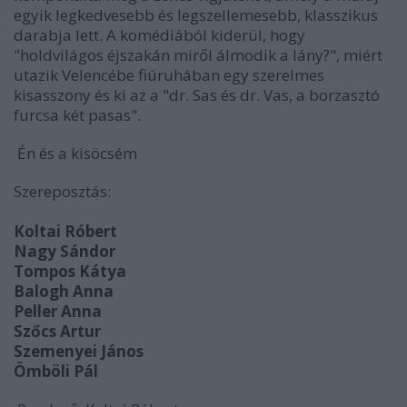
egyik legkedvesebb és legszellemesebb, klasszikus
darabja lett. A komédiából kiderül, hogy
"holdvilágos éjszakán miről álmodik a lány?", miért
utazik Velencébe fiúruhában egy szerelmes
kisasszony és ki az a "dr. Sas és dr. Vas, a borzasztó
furcsa két pasas".
Én és a kisöcsém
Szereposztás:
Koltai Róbert
Nagy Sándor
Tompos Kátya
Balogh Anna
Peller Anna
Szőcs Artur
Szemenyei János
Ömböli Pál