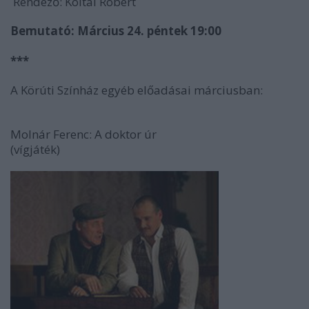
Rendező: Koltai Róbert
Bemutató: Március 24. péntek 19:00
***
A Körúti Színház egyéb előadásai márciusban:
Molnár Ferenc: A doktor úr
(vígjáték)