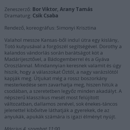
Zeneszerző:
Bor Viktor, Arany Tamás
Dramaturg:
Csik Csaba
Rendező, koreográfus: Simonyi Krisztina
Valahol messze Kansas-ből indul útra egy kislány,
Totó kutyusával a forgószél segítségével. Dorothy a
kalandos vándorlás során barátságot köt a
Madárijesztővel, a Bádogemberrel és a Gyáva
Oroszlánnal. Mindannyian keresnek valamit és úgy
hiszik, hogy a válaszokat Óztól, a nagy varázslótól
kapják meg. Útjukat még a rossz boszorkány
mesterkedése sem zavarhatja meg, hiszen hitük a
csodában, a szeretetben legyőz minden akadályt. A
népszerű klasszikus mesét most felújított
változatban, dallamos zenével, sok énekes-táncos
jelenettel kibővítve láthatják a gyerekek, de az
anyukák, apukák számára is igazi élményt nyújt.
Március 4. szombat 11:00