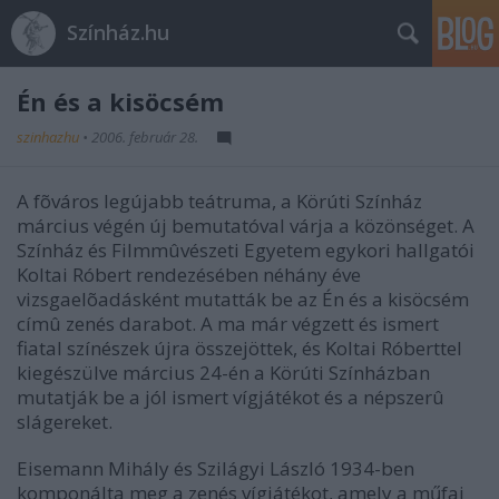
Színház.hu
Én és a kisöcsém
szinhazhu
•
2006. február 28.
A fõváros legújabb teátruma, a Körúti Színház
március végén új bemutatóval várja a közönséget. A
Színház és Filmmûvészeti Egyetem egykori hallgatói
Koltai Róbert rendezésében néhány éve
vizsgaelõadásként mutatták be az Én és a kisöcsém
címû zenés darabot. A ma már végzett és ismert
fiatal színészek újra összejöttek, és Koltai Róberttel
kiegészülve március 24-én a Körúti Színházban
mutatják be a jól ismert vígjátékot és a népszerû
slágereket.
Eisemann Mihály és Szilágyi László 1934-ben
komponálta meg a zenés vígjátékot, amely a műfaj