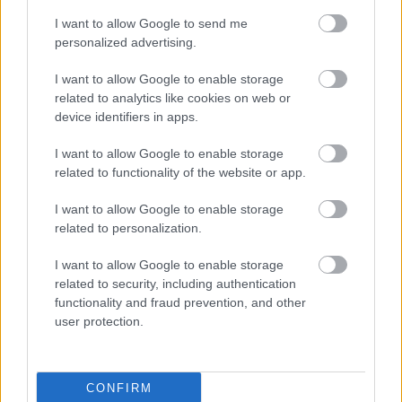
I want to allow Google to send me
***
personalized advertising.
Neil Simon: Mezítláb a parkban
I want to allow Google to enable storage
(vígjáték)
related to analytics like cookies on web or
device identifiers in apps.
Szereposztás:
I want to allow Google to enable storage
related to functionality of the website or app.
Koncz Gábor
Vándor Éva
I want to allow Google to enable storage
Kautzky Armand
related to personalization.
Sztankay Orsolya
Király Adrián
I want to allow Google to enable storage
Lipták Péter
related to security, including authentication
functionality and fraud prevention, and other
Rendező: Galambos Zoltán
user protection.
Corie és a Paul fiatal házasok: a szállodai
CONFIRM
mézesnapok után beköltöznek saját bérleményű