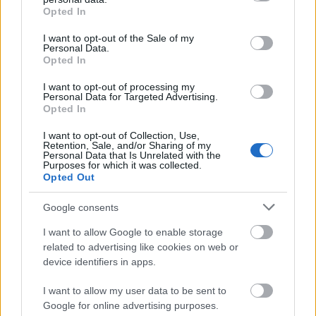
Őze Áron
grant or deny consent to Google and its third-party tags to
Opted In
use your data for below specified purposes in below Google
Szabó Erika
consent section.
Hadházi László
I want to opt-out of the Sale of my
Personal Data.
Juhász Illés / Kőrösi Gábor
Opted In
Rendező: Galambos Zoltán
I want to opt-out of processing my
Personal Data for Targeted Advertising.
Opted In
A két Tony-díjjal jutalmazott vígjáték főhősét, Fisby
I want to opt-out of Collection, Use,
ezredest (Őze Áron) kissé ütődött felettese (Szakácsi
Retention, Sale, and/or Sharing of my
Personal Data that Is Unrelated with the
Sándor) egy eldugott japán falucskába Tobikibe
Purposes for which it was collected.
küldi az amerikai megszállás alatt, hogy
Opted Out
megteremtse az amerikai álmot és a demokráciát. A
helyiek azonban nem tudják, mik ezek a fogalmak:
Google consents
ők nem szép iskolát, hanem teaházat szeretnének
I want to allow Google to enable storage
annak a csodaszép gésának, akit az ezredesnek
related to advertising like cookies on web or
szántak.
device identifiers in apps.
I want to allow my user data to be sent to
Március 4. szombat 19:00
Google for online advertising purposes.
Március 19. vasárnap 14:30