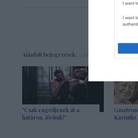
I want t
I want t
authenti
Ajánlott bejegyzések:
"Csak engedjenek át a
Gasztron
határon, jövünk!"
Karinthy