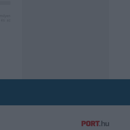
milyen
és az