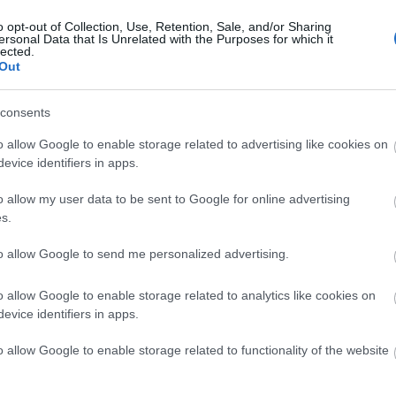
 is elnémulnak- korunk kaméleonja: skizofrén szado-h
o opt-out of Collection, Use, Retention, Sale, and/or Sharing
sperma, tűhegynyi murder- genetics... Total-System,
ersonal Data that Is Unrelated with the Purposes for which it
lected.
Out
 feketére kent figurája embertelen tempót diktál, félel
consents
égeibe zuhanva. Alakja a számítógépes játékok hőseit, ij
o allow Google to enable storage related to advertising like cookies on
s az egyes világok között szörfölő fantasy hősöket olva
evice identifiers in apps.
k századi ikonná, mely kitörölhetetlenül beleé
o allow my user data to be sent to Google for online advertising
on, 2004/3 )
s.
tta, de képet akar alkotni a színpadi történések erej
to allow Google to send me personalized advertising.
 vizuális és hangélményeket ott sem gyűszűvel mérik.
o allow Google to enable storage related to analytics like cookies on
evice identifiers in apps.
forrás: Finita la Com
o allow Google to enable storage related to functionality of the website