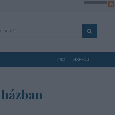
APRÓ
ARCHÍVUM
nházban