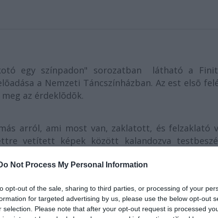
kotó egy színpadon" sorozatban látható a Finit
lõadása a Nemzeti Táncszínházban. Az est elsõ fel
k meg az érdeklõdõk.
ás arról, ami most van, zaklatott, és felzaklató v
ttre vetített képek között kalandozva testbeszél
y sem foglalható történetét - O. Caruso koreográ
ely tűpontos munkája. Fehér táncosként hipergalakt
Do Not Process My Personal Information
to opt-out of the sale, sharing to third parties, or processing of your per
formation for targeted advertising by us, please use the below opt-out s
***
r selection. Please note that after your opt-out request is processed y
ita la Commedia: