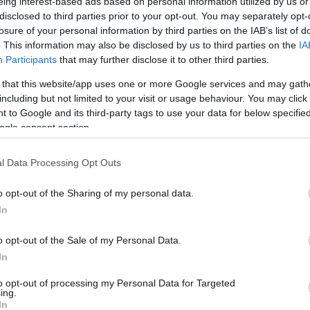
eing interest-based ads based on personal information utilized by us or
edusa piercing
disclosed to third parties prior to your opt-out. You may separately opt-
losure of your personal information by third parties on the IAB’s list of
. This information may also be disclosed by us to third parties on the
IA
ium:
Fehér Ferenc
Participants
that may further disclose it to other third parties.
:
O. Caruso, Fehér Ferenc
Lőrinc Lilla
/videón/
 that this website/app uses one or more Google services and may gath
including but not limited to your visit or usage behaviour. You may click 
:
The Corporation
 to Google and its third-party tags to use your data for below specifi
sign:
O. Caruso
ogle consent section.
ény:
Bánki Gabi
:
The Corporation
l Data Processing Opt Outs
dező: O. Caruso
o opt-out of the Sharing of my personal data.
In
 2006. március 6. 19.00
zeti Táncszínház
o opt-out of the Sale of my Personal Data.
In
to opt-out of processing my Personal Data for Targeted
ing.
dik az élet metafizikus szabadsága.
In