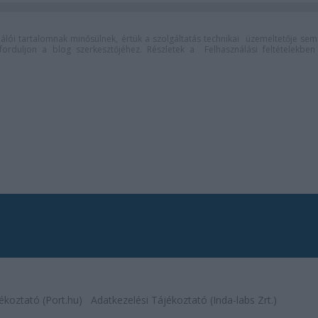
lói tartalomnak minősülnek, értük a
szolgáltatás technikai
üzemeltetője sem
n forduljon a blog szerkesztőjéhez. Részletek a
Felhasználási feltételekben
ékoztató (Port.hu)
Adatkezelési Tájékoztató (Inda-labs Zrt.)