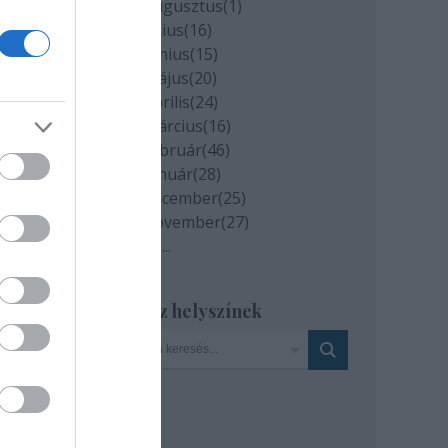
2020 augusztus
(
1
)
iéna,
2020 július
(
16
)
 mely
2020 június
(
15
)
2020 május
(
20
)
2020 április
(
24
)
metes
2020 március
(
16
)
esztő
2020 február
(
46
)
2020 január
(
28
)
sztja
2019 december
(
25
)
g az
2019 november
(
27
)
Tovább
...
éről,
(Ny.
Szinház helyszínek
media