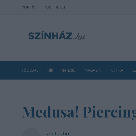
PORT
.hu
PORT TICKET
FŐOLDAL
HÍR
INTERJÚ
MAGAZIN
KRITIKA
S
Medusa! Piercin
szinhazhu