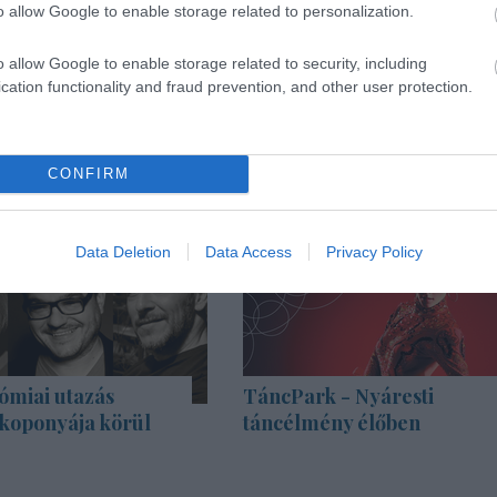
o allow Google to enable storage related to personalization.
o allow Google to enable storage related to security, including
cation functionality and fraud prevention, and other user protection.
CONFIRM
Data Deletion
Data Access
Privacy Policy
ómiai utazás
TáncPark - Nyáresti
 koponyája körül
táncélmény élőben