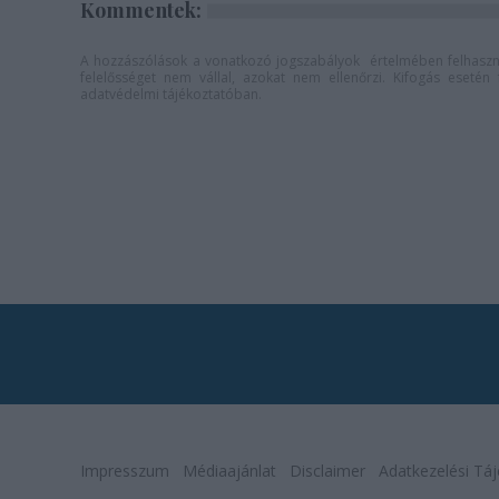
Kommentek:
A hozzászólások a
vonatkozó jogszabályok
értelmében felhaszná
felelősséget nem vállal, azokat nem ellenőrzi. Kifogás eseté
adatvédelmi tájékoztatóban
.
Impresszum
Médiaajánlat
Disclaimer
Adatkezelési Táj