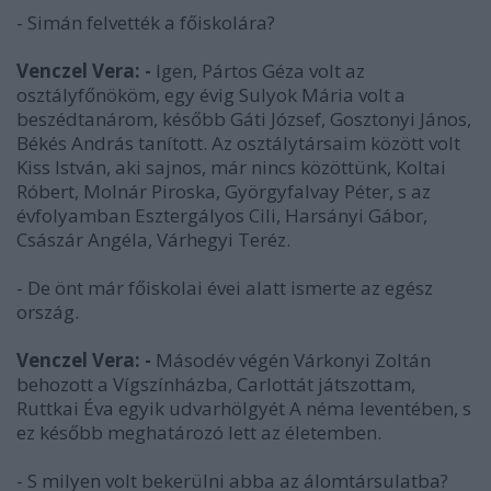
- Simán felvették a főiskolára?
Venczel Vera: -
Igen, Pártos Géza volt az
osztályfőnököm, egy évig Sulyok Mária volt a
beszédtanárom, később Gáti József, Gosztonyi János,
Békés András tanított. Az osztálytársaim között volt
Kiss István, aki sajnos, már nincs közöttünk, Koltai
Róbert, Molnár Piroska, Györgyfalvay Péter, s az
évfolyamban Esztergályos Cili, Harsányi Gábor,
Császár Angéla, Várhegyi Teréz.
- De önt már főiskolai évei alatt ismerte az egész
ország.
Venczel Vera: -
Másodév végén Várkonyi Zoltán
behozott a Vígszínházba, Carlottát játszottam,
Ruttkai Éva egyik udvarhölgyét A néma leventében, s
ez később meghatározó lett az életemben.
- S milyen volt bekerülni abba az álomtársulatba?