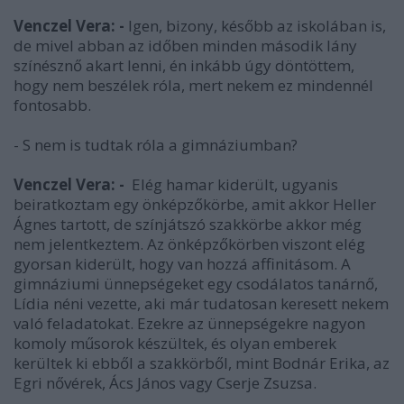
Venczel Vera: -
Igen, bizony, később az iskolában is,
de mivel abban az időben minden második lány
színésznő akart lenni, én inkább úgy döntöttem,
hogy nem beszélek róla, mert nekem ez mindennél
fontosabb.
- S nem is tudtak róla a gimnáziumban?
Venczel Vera: -
Elég hamar kiderült, ugyanis
beiratkoztam egy önképzőkörbe, amit akkor Heller
Ágnes tartott, de színjátszó szakkörbe akkor még
nem jelentkeztem. Az önképzőkörben viszont elég
gyorsan kiderült, hogy van hozzá affinitásom. A
gimnáziumi ünnepségeket egy csodálatos tanárnő,
Lídia néni vezette, aki már tudatosan keresett nekem
való feladatokat. Ezekre az ünnepségekre nagyon
komoly műsorok készültek, és olyan emberek
kerültek ki ebből a szakkörből, mint Bodnár Erika, az
Egri nővérek, Ács János vagy Cserje Zsuzsa.