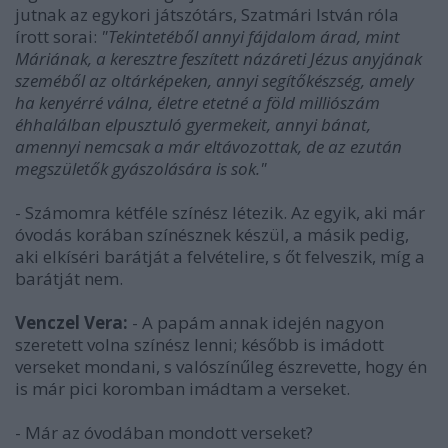
jutnak az egykori játszótárs, Szatmári István róla
írott sorai:
"Tekintetéből annyi fájdalom árad, mint
Máriának, a keresztre feszített názáreti Jézus anyjának
szeméből az oltárképeken, annyi segítőkészség, amely
ha kenyérré válna, életre etetné a föld milliószám
éhhalálban elpusztuló gyermekeit, annyi bánat,
amennyi nemcsak a már eltávozottak, de az ezután
megszületők gyászolására is sok."
- Számomra kétféle színész létezik. Az egyik, aki már
óvodás korában színésznek készül, a másik pedig,
aki elkíséri barátját a felvételire, s őt felveszik, míg a
barátját nem.
Venczel Vera:
- A papám annak idején nagyon
szeretett volna színész lenni; később is imádott
verseket mondani, s valószínűleg észrevette, hogy én
is már pici koromban imádtam a verseket.
- Már az óvodában mondott verseket?