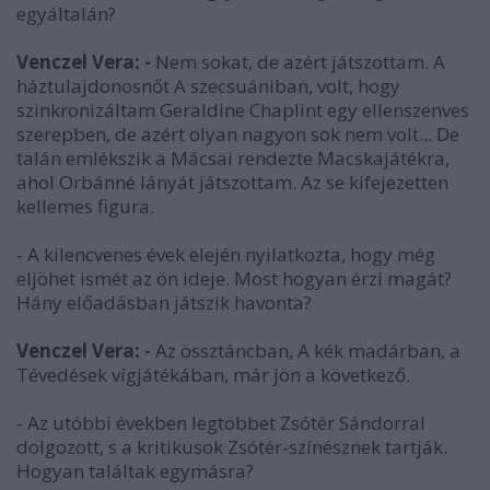
egyáltalán?
Venczel Vera: -
Nem sokat, de azért játszottam. A
háztulajdonosnőt A szecsuániban, volt, hogy
szinkronizáltam Geraldine Chaplint egy ellenszenves
szerepben, de azért olyan nagyon sok nem volt... De
talán emlékszik a Mácsai rendezte Macskajátékra,
ahol Orbánné lányát játszottam. Az se kifejezetten
kellemes figura.
- A kilencvenes évek elején nyilatkozta, hogy még
eljöhet ismét az ön ideje. Most hogyan érzi magát?
Hány előadásban játszik havonta?
Venczel Vera: -
Az össztáncban, A kék madárban, a
Tévedések vígjátékában, már jön a következő.
- Az utóbbi években legtöbbet Zsótér Sándorral
dolgozott, s a kritikusok Zsótér-színésznek tartják.
Hogyan találtak egymásra?