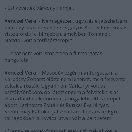
- Ezt követték Várkonyi filmjei.
Venczel Vera: -
Nem egészen, ugyanis eljátszhattam
még egy kis szerepet Esztergályos Károly Egy csónak
visszafordul c. filmjében, amelyben Tomanek
Nándor volt a férfi főszereplő.
- Tehát nem volt ismeretlen a filmforgatás
hangulata.
Venczel Vera: -
Másodév végén már forgattam a
Kárpáthy Zoltánt; előtte nem lehetett, mert félévente
voltak a rosták. Ugyan nem Várkonyi volt az
osztályfőnököm, de látott engem a felvételin, s az
első adandó alkalommal, ahogy lehetett, szerepet
adott. Latinovits Zoltán és Ruttkai Éva lányát,
Szentirmay Katinkát játszhattam. Itt is, és az Egri
csillagokban is Kovács István volt a partnerem.
- Mennyire voltak fontosak ezek a filmek akkor, a