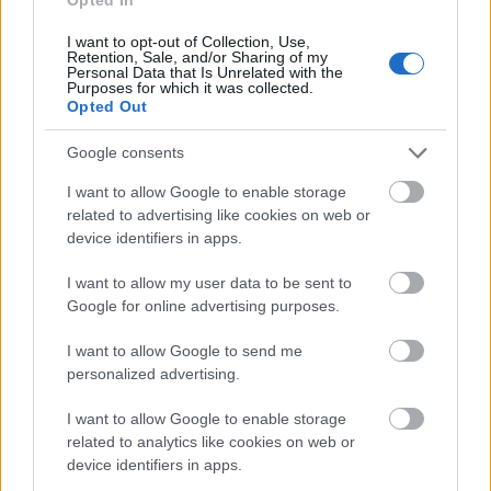
Gyönyörű díszletei voltak: a Nyár egy kertben
játszódik, s ahogy letakarta az egész színpadot
I want to opt-out of Collection, Use,
laticellel, olyan puha lett benne minden!
Retention, Sale, and/or Sharing of my
Personal Data that Is Unrelated with the
Purposes for which it was collected.
- Ez lett volna az akkor megnyílt Pesti Színház első
Opted Out
előadása.
Google consents
Venczel Vera: -
De csak a második lett, s főleg a
I want to allow Google to enable storage
szakma zarándokolt megnézni többször is. Olyanok,
related to advertising like cookies on web or
mint Pilinszky János vagy Jancsó Adrienn. A közönség
device identifiers in apps.
akkor még nem volt hozzászokva az ilyen típusú
darabokhoz.
I want to allow my user data to be sent to
Google for online advertising purposes.
- S ha már Pilinszkyt említette, hadd mondjak
néhány nevet. Kosztolányi Dezső.
I want to allow Google to send me
personalized advertising.
Venczel Vera: -
Az ő verseivel felvételiztem, a mai
napig az egyik legnagyobb költőnek tartom.
I want to allow Google to enable storage
related to analytics like cookies on web or
- Pálos Rozita?
device identifiers in apps.