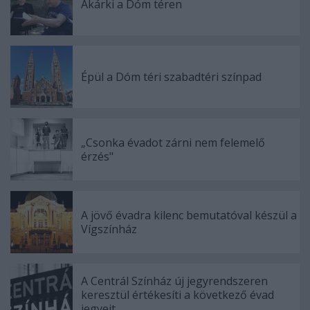
Akárki a Dóm téren
Épül a Dóm téri szabadtéri színpad
„Csonka évadot zárni nem felemelő
érzés"
A jövő évadra kilenc bemutatóval készül a
Vígszínház
A Centrál Színház új jegyrendszeren
keresztül értékesíti a következő évad
jegyeit