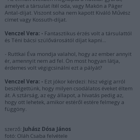
amelyet a társulat ítél oda, vagy Makón a Páger
Antal-díjat. Viszont soha nem kapott Kiváló Művész
címet vagy Kossuth-díjat.
Venczel Vera: -
Fantasztikus érzés volt a társulattól
és Téni bácsi szülővárosától díjat kapni...
- Ruttkai Éva mondja valahol, hogy az ember annyit
ér, amennyit nem ad fel. Ön most hogyan látja,
érdemes volt végigcsinálni ezt a pályát?
Venczel Vera: -
Ezt jókor kérdezi: hisz végig arról
beszélgettünk, hogy milyen csodálatos éveket éltem
át. A sztárság, az egy állapot, a hivatás pedig az,
hogy ott lehetek, amikor estéről estére felmegy a
függöny.
szerző:
Juhász Dósa János
fotó: Oláh Csaba felvétele