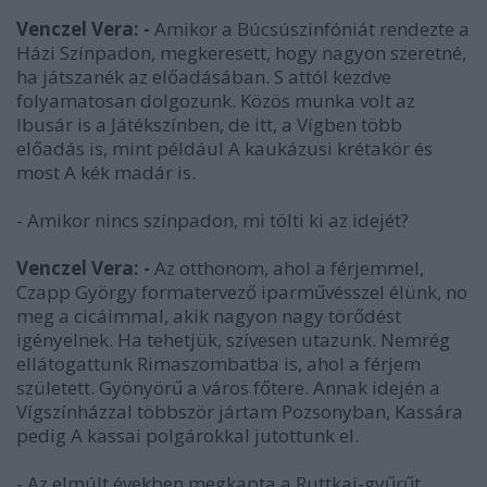
Venczel Vera: -
Amikor a Búcsúszinfóniát rendezte a
Házi Színpadon, megkeresett, hogy nagyon szeretné,
ha játszanék az előadásában. S attól kezdve
folyamatosan dolgozunk. Közös munka volt az
Ibusár is a Játékszínben, de itt, a Vígben több
előadás is, mint például A kaukázusi krétakör és
most A kék madár is.
- Amikor nincs színpadon, mi tölti ki az idejét?
Venczel Vera: -
Az otthonom, ahol a férjemmel,
Czapp György formatervező iparművésszel élünk, no
meg a cicáimmal, akik nagyon nagy törődést
igényelnek. Ha tehetjük, szívesen utazunk. Nemrég
ellátogattunk Rimaszombatba is, ahol a férjem
született. Gyönyörű a város főtere. Annak idején a
Vígszínházzal többször jártam Pozsonyban, Kassára
pedig A kassai polgárokkal jutottunk el.
- Az elmúlt években megkapta a Ruttkai-gyűrűt,