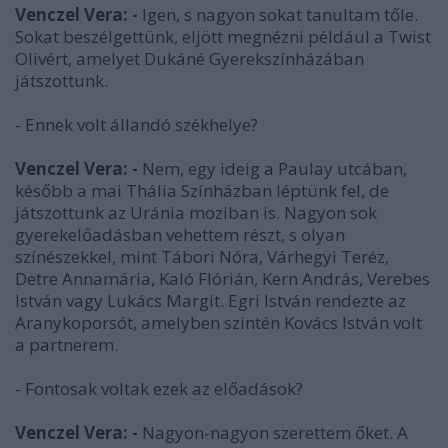
Venczel Vera: -
Igen, s nagyon sokat tanultam tőle.
Sokat beszélgettünk, eljött megnézni például a Twist
Olivért, amelyet Dukáné Gyerekszínházában
játszottunk.
- Ennek volt állandó székhelye?
Venczel Vera: -
Nem, egy ideig a Paulay utcában,
később a mai Thália Színházban léptünk fel, de
játszottunk az Uránia moziban is. Nagyon sok
gyerekelőadásban vehettem részt, s olyan
színészekkel, mint Tábori Nóra, Várhegyi Teréz,
Detre Annamária, Kaló Flórián, Kern András, Verebes
István vagy Lukács Margit. Egri István rendezte az
Aranykoporsót, amelyben szintén Kovács István volt
a partnerem.
- Fontosak voltak ezek az előadások?
Venczel Vera: -
Nagyon-nagyon szerettem őket. A