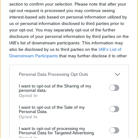
section to confirm your selection. Please note that after your
nagyobbnál nagyobb sikerek. A fekete város, az Ida
opt-out request is processed you may continue seeing
regénye vagy a Pillangó, amelyért 1971-ben Monte-
interest-based ads based on personal information utilized by
Carlóban megkapta a legjobb női alakítás díját.
us or personal information disclosed to third parties prior to
your opt-out. You may separately opt-out of the further
Venczel Vera: -
S képzelje, nyáron meghívtak abba a
disclosure of your personal information by third parties on the
faluba, ahol az Isten hozta, Őrnagy urat forgattuk.
IAB’s list of downstream participants. This information may
Egerben laktunk, s egy kis faluban, Szarvaskőn volt
also be disclosed by us to third parties on the
IAB’s List of
felépítve a falu egyik utcájában a ház. A
Downstream Participants
that may further disclose it to other
polgármester hívott meg, aki tizenéves volt akkor,
third parties.
amikor forgattunk. Hihetetlen boldogság töltött el,
amikor kiszálltam az autóból, s egy transzparens
Please note that this website/app uses one or more Google
Personal Data Processing Opt Outs
fogadott, amelyre azt írták rá, hogy ťIsten hozta,
services and may gather and store information including but
Ágika!Ť
not limited to your visit or usage behaviour. You may click to
I want to opt-out of the Sharing of my
personal data.
grant or deny consent to Google and its third-party tags to
Opted In
use your data for below specified purposes in below Google
- Fábrival többször is forgatott.
consent section.
I want to opt-out of the Sale of my
Personal Data.
Venczel Vera: -
A Tótékon kívül a Fábián Bálint
Opted In
találkozása Istennel c. filmjében, de például * amit
kevesen tudnak * ő készítette a díszletet Weingarten
I want to opt-out of processing my
Personal Data for Targeted Advertising.
Nyár c. darabjához és a Bernarda Alba házához.
Opted In