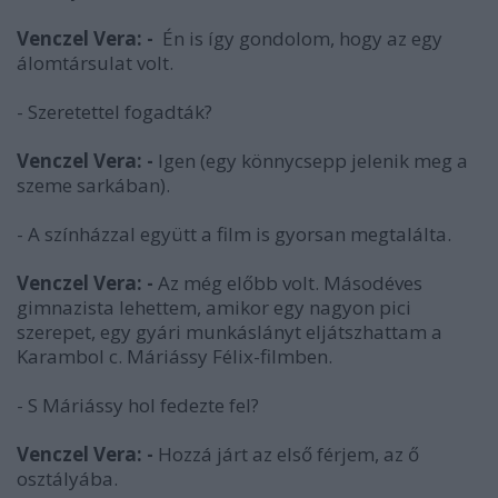
Venczel Vera: -
Én is így gondolom, hogy az egy
álomtársulat volt.
- Szeretettel fogadták?
Venczel Vera: -
Igen (egy könnycsepp jelenik meg a
szeme sarkában).
- A színházzal együtt a film is gyorsan megtalálta.
Venczel Vera: -
Az még előbb volt. Másodéves
gimnazista lehettem, amikor egy nagyon pici
szerepet, egy gyári munkáslányt eljátszhattam a
Karambol c. Máriássy Félix-filmben.
- S Máriássy hol fedezte fel?
Venczel Vera: -
Hozzá járt az első férjem, az ő
osztályába.