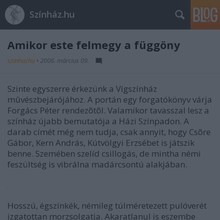
Színház.hu
Amikor este felmegy a függöny
szinhazhu
•
2006. március 09.
Szinte egyszerre érkezünk a Vígszínház
mûvészbejárójához. A portán egy forgatókönyv várja
Forgács Péter rendezõtõl. Valamikor tavasszal lesz a
színház újabb bemutatója a Házi Színpadon. A
darab címét még nem tudja, csak annyit, hogy Csõre
Gábor, Kern András, Kútvölgyi Erzsébet is játszik
benne. Szemében szelíd csillogás, de mintha némi
feszültség is vibrálna madárcsontú alakjában.
Hosszú, égszínkék, némileg túlméretezett pulóverét
izgatottan morzsolgatja. Akaratlanul is eszembe