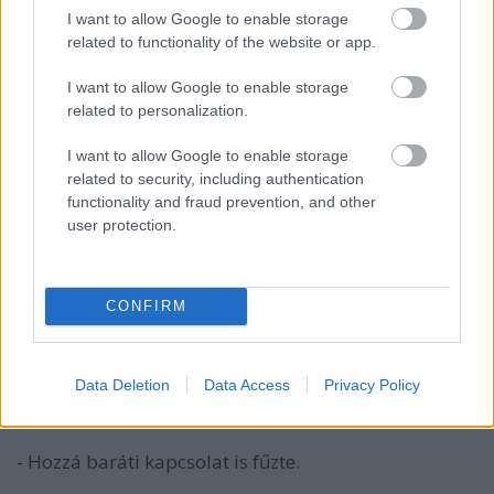
I want to allow Google to enable storage
Venczel Vera: -
Csináltak róla egy műsort a
related to functionality of the website or app.
rádióban, s engem választott ki arra, hogy
elmondjam a verseit. Bakonyszombathelyen, egy
I want to allow Google to enable storage
általános iskolában tanított, s moziban látta a Ványa
related to personalization.
bácsi szovjet filmváltozatát, amelyben én
szinkronizáltam Szonyát. Annyira megmaradt
I want to allow Google to enable storage
benne, hogy kérte, én mondjam el a verseit. Nem
related to security, including authentication
értem rá, ennek ellenére elküldte a kötetét, amelynek
functionality and fraud prevention, and other
az volt a címe, hogy Úton. Elolvastam, és azonnal
user protection.
írtam neki levelet, mert akkora hatással volt rám. A
mai napig úgy gondolom, hogy a magyar irodalom
egyik különleges egyénisége.
CONFIRM
- Pilinszky János?
Data Deletion
Data Access
Privacy Policy
Venczel Vera: -
Egyre fontosabb a számomra, úgy
érzem.
- Hozzá baráti kapcsolat is fűzte.