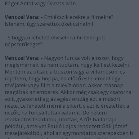
Páger Antal vagy Darvas Iván.
Venczel Vera: -
Emlékszik ezekre a filmekre?
Istenem, úgy szerettük őket csinálni!
- S hogyan lehetett elviselni a hirtelen jött
népszerűséget?
Venczel Vera: -
Nagyon furcsa volt először, hogy
megismernek, és nem tudtam, hogy kell ezt kezelni.
Mentem az utcán, a buszon vagy a villamoson, és
rájöttem, hogy hoppá, ha előző este lement egy
tévéjáték vagy film a televízióban, akkor másnap
reagáltak az emberek. Akkor még csak egy csatorna
volt, gyakorlatilag az egész ország azt a műsort
nézte. Le lehetett mérni a sikert, s azt is éreztették a
nézők, ha furcsállottak valamit. De nekem
csodálatos feladatok jutottak, A tűz balladája
például, amelyet Pauló Lajos rendezett Gáli József
mesejátékából, ahol az egymondatos szerepekben is