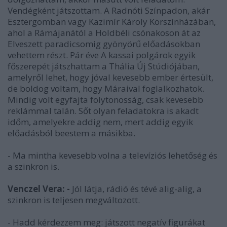
Vendégként játszottam. A Radnóti Színpadon, akár
Esztergomban vagy Kazimír Károly Körszínházában,
ahol a Rámájanától a Holdbéli csónakoson át az
Elveszett paradicsomig gyönyörű előadásokban
vehettem részt. Pár éve A kassai polgárok egyik
főszerepét játszhattam a Thália Új Stúdiójában,
amelyről lehet, hogy jóval kevesebb ember értesült,
de boldog voltam, hogy Máraival foglalkozhatok.
Mindig volt egyfajta folytonosság, csak kevesebb
reklámmal talán. Sőt olyan feladatokra is akadt
időm, amelyekre addig nem, mert addig egyik
előadásból beestem a másikba.
- Ma mintha kevesebb volna a televíziós lehetőség és
a szinkron is.
Venczel Vera: -
Jól látja, rádió és tévé alig-alig, a
szinkron is teljesen megváltozott.
- Hadd kérdezzem meg: játszott negatív figurákat