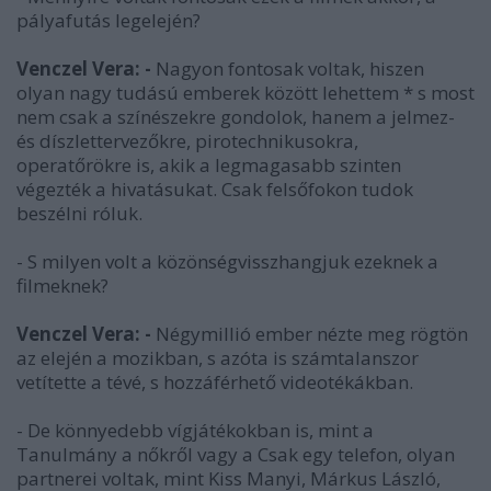
pályafutás legelején?
Venczel Vera: -
Nagyon fontosak voltak, hiszen
olyan nagy tudású emberek között lehettem * s most
nem csak a színészekre gondolok, hanem a jelmez-
és díszlettervezőkre, pirotechnikusokra,
operatőrökre is, akik a legmagasabb szinten
végezték a hivatásukat. Csak felsőfokon tudok
beszélni róluk.
- S milyen volt a közönségvisszhangjuk ezeknek a
filmeknek?
Venczel Vera: -
Négymillió ember nézte meg rögtön
az elején a mozikban, s azóta is számtalanszor
vetítette a tévé, s hozzáférhető videotékákban.
- De könnyedebb vígjátékokban is, mint a
Tanulmány a nőkről vagy a Csak egy telefon, olyan
partnerei voltak, mint Kiss Manyi, Márkus László,