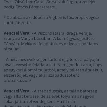
Twist Olivérben Garas Dezső volt Fagin, a zenéjét
pedig Eötvös Péter szerezte.
* De abban az időben a Vígben is főszerepek egész
sorát játszotta.
Venczel Vera: -
A Viszontlátásra, drága Verája,
Szonya a Ványa bácsiban, A kör négyszögesítése
Tányája. Mekkora feladatok, és milyen csodálatos
társulat!
- A hetvenes évek végén történt egy törés a pályáján.
Jóval kevesebb feladata lett. Nem gondolt arra, hogy
az egykori álomtársulatból, amely teljesen átalakult,
elszerződjék, vagy akár szabadúszóként
próbálkozzon?
Venczel Vera: -
A szabadúszás, az talán bátorság
vagy alkat kérdése, de az évek folyamán nagyon
sokat jártam el vendégként. Ha itt nem
dolgozhattam, akkor másutt volt feladatom.