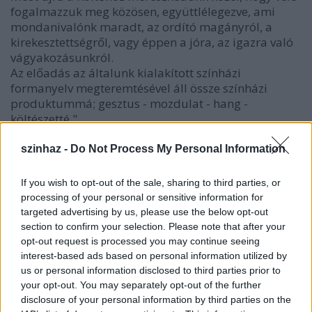
fogalmazzuk meg közösen, együttlélegezve, ami
mondanivalónk maradt, az ordító magányról, a
kirekesztettségről, vagy éppen a jóra, az igazra való
vágyakozásunkról.
Az előadás az általunk kialakított színházi
formanyelv megteremtésével áll össze színházi
produktummá; gesztus - mozdulat - hang -
költészetté."
/ Zsalakovics Anikó, Andaxínház /
szinhaz -
Do Not Process My Personal Information
Az Andaxínház 1990-ben alakult. A gesztusszínházi
If you wish to opt-out of the sale, sharing to third parties, or
törekvések jellegzetes társulata. A szöveg, a zene és a
processing of your personal or sensitive information for
mozgás komplex egységében gondolkodnak.
targeted advertising by us, please use the below opt-out
section to confirm your selection. Please note that after your
***
opt-out request is processed you may continue seeing
interest-based ads based on personal information utilized by
Andaxínház: Suttogók
us or personal information disclosed to third parties prior to
- vers-színház József Attila költeményeire -
your opt-out. You may separately opt-out of the further
disclosure of your personal information by third parties on the
Előadják: