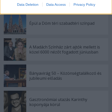
I want to allow Google to enable storage
Data Deletion
Data Access
Privacy Policy
related to security, including authentication
functionality and fraud prevention, and other
user protection.
Épül a Dóm téri szabadtéri színpad
A Madách Színház zárt ajtók mellett is
közel 6000 nézőt fogadott júniusban
Bányavirág 50 – Közönségtalálkozó és
jubileumi előadás
Gasztronómiai utazás Karinthy
koponyája körül