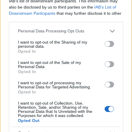
IAB’s list of downstream participants. This information may
Balog József, Fülöp József, Geltz Péter, Hajduk
also be disclosed by us to third parties on the
IAB’s List of
Károly, Molnár Csaba, Hudák Zsófia, Borbély
Downstream Participants
that may further disclose it to other
Brigitta
third parties.
Please note that this website/app uses one or more Google
Koreográfus:
Lengyel Péter
Personal Data Processing Opt Outs
services and may gather and store information including but
Jelmez:
Rátkai Erzsébet
not limited to your visit or usage behaviour. You may click to
I want to opt-out of the Sharing of my
Fényterv:
Tamás Gábor-Kulifay Tamás
personal data.
grant or deny consent to Google and its third-party tags to
Opted In
use your data for below specified purposes in below Google
Munkatársak:
consent section.
I want to opt-out of the Sale of my
Babarczi Dalma, Farkas Csilla, Szabadi Zoltán
-
Personal Data.
képzőművész
Opted In
Fotók:
Dusa Gábor
Rendező munkatársa:
Németh István
I want to opt-out of processing my
Personal Data for Targeted Advertising.
Produkcióvezető:
Geltz Péter
Opted In
Rendezte: Zsalakovics Anikó
I want to opt-out of Collection, Use,
Retention, Sale, and/or Sharing of my
Personal Data that Is Unrelated with the
Purposes for which it was collected.
Opted Out