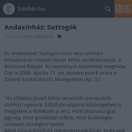
Színház.hu
Andaxínház: Suttogók
szinhazhu
•
2006. március 09.
Az
Andaxínház Suttogók
címû vers-színházi
elõadásával ünnepli József Attila születésnapját, a
Költészet Napját. Az eseményre tisztelettel meghívja
Önt is 2006. április 11 -én, kedden este 8 órára a
Szkéné Színházba (XI. Mûegyetem rkp. 3.).
"Az előadás József Attila verseiből szerveződik
színházi egésszé. Előző darabjaink többségében is
megjelent a költészet, a vers, mint dramaturgiai
egység, mint gondolati szféra, mint különleges
színpadi szövegkörnyezet.
Most újra a Költőhöz merészkedünk közel, hogy vele