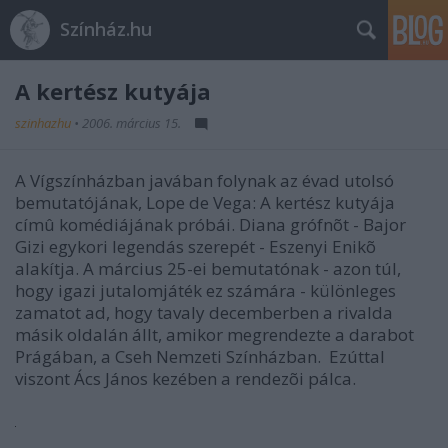
Színház.hu
A kertész kutyája
szinhazhu
•
2006. március 15.
A Vígszínházban javában folynak az évad utolsó
bemutatójának, Lope de Vega: A kertész kutyája
címû komédiájának próbái. Diana grófnõt - Bajor
Gizi egykori legendás szerepét - Eszenyi Enikõ
alakítja. A március 25-ei bemutatónak - azon túl,
hogy igazi jutalomjáték ez számára - különleges
zamatot ad, hogy tavaly decemberben a rivalda
másik oldalán állt, amikor megrendezte a darabot
Prágában, a Cseh Nemzeti Színházban. Ezúttal
viszont Ács János kezében a rendezõi pálca.