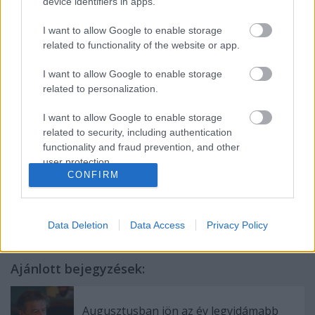
Asszisztens:
VÁRNAI ILDIKÓ
device identifiers in apps.
Ügyelő: HÉJJ JÁNOS -
SASVÁRI ETA
I want to allow Google to enable storage
Súgó:
BÁLINT ÉVA
related to functionality of the website or app.
Rendező: ÁCS JÁNOS
I want to allow Google to enable storage
related to personalization.
Bemutató: 2006. március 25.
I want to allow Google to enable storage
related to security, including authentication
Fényképek: Szilágyi Lóránt
functionality and fraud prevention, and other
Forrás: Vígszínház
user protection.
CONFIRM
Data Deletion
Data Access
Privacy Policy
Ajánlott bejegyzések:
Augusztusban jön az év legvidámabb