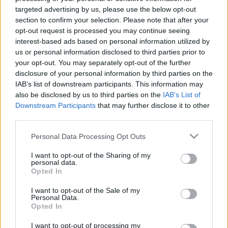
szerelmes.
targeted advertising by us, please use the below opt-out
Lope de Vega tizenkét évesen vetette papírra az első
section to confirm your selection. Please note that after your
darabját. Egyesek szerint 1500 drámát írt, mások
opt-out request is processed you may continue seeing
1800 színművet említenek. Akármi is az igazság, az
interest-based ads based on personal information utilized by
elképesztő számokat olvasva szobatudósnak
us or personal information disclosed to third parties prior to
képzelhetnénk a spanyol szerzőt, Shakespeare
your opt-out. You may separately opt-out of the further
kortársát, akit Cervantes egyenesen a példaképének
disclosure of your personal information by third parties on the
tekintett. Pedig Lope de Vega korántsem vált
IAB’s list of downstream participants. This information may
remetévé - egy herceg titkáraként dolgozott,
also be disclosed by us to third parties on the
IAB’s List of
megjárta a börtönt és a Nagy Armada háborúit,
Downstream Participants
that may further disclose it to other
botrányos szerelmi kalandokba keveredett, pappá
third parties.
szentelték, halálakor pedig kilencnapos temetésen
Please note that this website/app uses one or more Google
gyászolta Madrid városa.
Personal Data Processing Opt Outs
services and may gather and store information including but
not limited to your visit or usage behaviour. You may click to
I want to opt-out of the Sharing of my
A kertész kutyája egy furcsa, olykor a saját életét is
personal data.
grant or deny consent to Google and its third-party tags to
művészetté alakító író friss, remek humorú és
Opted In
use your data for below specified purposes in below Google
meglepően modern műve. A Vígszínház színpadán
consent section.
I want to opt-out of the Sale of my
Ács János rendezésében láthatják az érdeklődők.
Personal Data.
Opted In
I want to opt-out of processing my