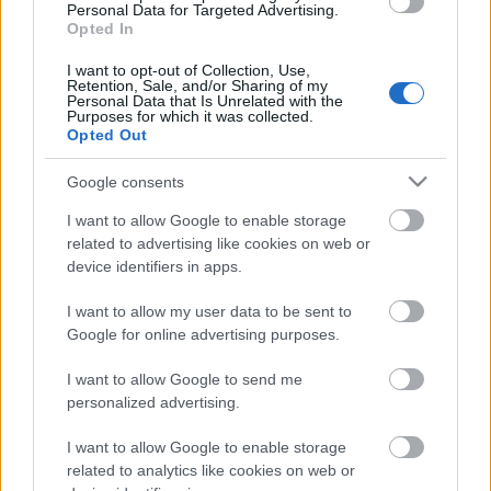
Personal Data for Targeted Advertising.
***
Opted In
Lope de Vega: A kertész kutyája
I want to opt-out of Collection, Use,
Retention, Sale, and/or Sharing of my
Personal Data that Is Unrelated with the
DIANA, Belflor grófnője
ESZENYI ENIKŐ
Purposes for which it was collected.
TEODORO, Diana titkára
SZŐCS ARTUR
Opted Out
TRISTAN, lakáj
EPRES ATTILA
OTTAVIO, Diana intézője
MÉCS KÁROLY
Google consents
FABIO, Diana háznagya
PINDROCH CSABA
I want to allow Google to enable storage
FEDERICO GRÓF
HAJDU ISTVÁN
related to advertising like cookies on web or
LUDOVICO GRÓF
TAHI TÓTH LÁSZLÓ
device identifiers in apps.
RICARDO MÁRKI
FÖLDI LÁSZLÓ
MARCELA, társalkodónő
TORNYI ILDIKÓ
I want to allow my user data to be sent to
DOROTEA, társalkodónő
CSEH JUDIT
Google for online advertising purposes.
ANARDA, társalkodónő
SZAMOSI ZSÓFIA
I want to allow Google to send me
Díszlet:
MENCZEL RÓBERT
personalized advertising.
Jelmez:
GYARMATHY ÁGNES
Dramaturg:
DERES PÉTER
I want to allow Google to enable storage
Zene:
LUKÁCS PÉTER
related to analytics like cookies on web or