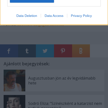
2006. április 29., 30. 19.00
2006. május 2. és 3. 19.00
Data Deletion
Data Access
Privacy Policy
Forrás:
Szolnoki Szigilgeti Színház
Ajánlott bejegyzések:
Augusztusban jön az év legvidámabb
hete
Sodró Eliza: "Színészként a katarzist nem