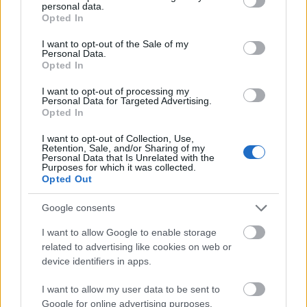
personal data.
Charlus II.:
Valkay Pál
m.v.
grant or deny consent to Google and its third-party tags to
Opted In
Odette I.:
Kerekes Vica
use your data for below specified purposes in below Google
Odette II.:
Bachmann Márta
consent section.
I want to opt-out of the Sale of my
Verdurinné I.:
Sztárek Andrea
Personal Data.
Opted In
Verdurinné II.:
Botka Valéria
m.v.
Verdurin:
Barabás Botond
I want to opt-out of processing my
Dr. Cottard:
Quintus Konrád
Personal Data for Targeted Advertising.
Opted In
Vinteuil kisasszony:
Sárvári Diána
A barátnője:
Schramek Andrea
I want to opt-out of Collection, Use,
Albertine:
Danis Lídia
m.v.
Retention, Sale, and/or Sharing of my
Personal Data that Is Unrelated with the
Andrée I.:
Melkvi Bea
Purposes for which it was collected.
Andrée II.:
Hatvani Margit
Opted Out
de Villeparisis-né:
Gombos Judit
Robert de Saint-Loup:
Harsányi Attila
Google consents
Jupien I.:
Dévai Balázs
I want to allow Google to enable storage
Jupien II.:
Jancsó Péter
m.v.
related to advertising like cookies on web or
Norpois:
Molnár László
device identifiers in apps.
Menedzser:
Czapkó Antal
Újságíró:
Zelei Gábor
I want to allow my user data to be sent to
Brichot:
Horváth Gábor
Google for online advertising purposes.