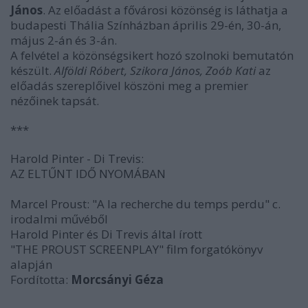
János
. Az előadást a fővárosi közönség is láthatja a
budapesti Thália Színházban április 29-én, 30-án,
május 2-án és 3-án.
A felvétel a közönségsikert hozó szolnoki bemutatón
készült.
Alföldi Róbert, Szikora János, Zoób Kati
az
előadás szereplőivel köszöni meg a premier
nézőinek tapsát.
***
Harold Pinter - Di Trevis:
AZ ELTŰNT IDŐ NYOMÁBAN
Marcel Proust: "A la recherche du temps perdu" c.
irodalmi művéből
Harold Pinter és Di Trevis által írott
"THE PROUST SCREENPLAY" film forgatókönyv
alapján
Fordította:
Morcsányi Géza