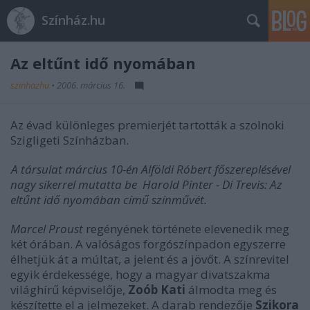
Színház.hu
Az eltűnt idő nyomában
szinhazhu
•
2006. március 16.
Az évad különleges premierjét tartották a szolnoki
Szigligeti Színházban.
A társulat március 10-én Alföldi Róbert főszereplésével
nagy sikerrel mutatta be Harold Pinter - Di Trevis: Az
eltűnt idő nyomában című színművét.
Marcel Proust
regényének története elevenedik meg
két órában. A valóságos forgószínpadon egyszerre
élhetjük át a múltat, a jelent és a jövőt. A színrevitel
egyik érdekessége, hogy a magyar divatszakma
világhírű képviselője,
Zoób Kati
álmodta meg és
készítette el a jelmezeket. A darab rendezője
Szikora