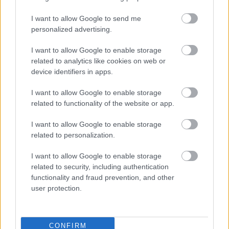
Dr. Cottard-né:
Csányi Erika
Morel:
Szabó Máté
I want to allow Google to send me
Nápoly királynője:
Peller Anna
personalized advertising.
Inas:
Tárnai Attila
m.v.
Hercegek, bárók, fiúk a bordélyban:
I want to allow Google to enable storage
Eller Gusztáv, Kárpát Attila, Kása Kelemen,
related to analytics like cookies on web or
Széchenyi Krisztián
device identifiers in apps.
Bimbózó lányok
:
Csontos Marika, Nagy Emese, Nagy Lívia, Palcsó
I want to allow Google to enable storage
Nóra, Siklós Edina
related to functionality of the website or app.
I want to allow Google to enable storage
Díszlettervező:
Szikora János
related to personalization.
Jelmeztervező:
Zoób Kati
m.v.
Dramaturg:
Morcsányi Géza
I want to allow Google to enable storage
Zenei munkatárs:
Rácz Márton
related to security, including authentication
Koreográfus:
Guillaume Milhac
m.v.
functionality and fraud prevention, and other
Koreográfus asszisztens:
Isabelle Lé
m.v.
user protection.
Rendező: Szikora János
Vendégjáték
: Budapest, Thália Színház
CONFIRM