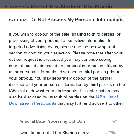
A gyermek Marcel:
Kiss Norbert, Kiss Martin
Francoise:
Császár Gyöngyi
Marcel:
Alföldi Róbert
m.v.
szinhaz -
Do Not Process My Personal Information
Anya:
Gubík Ágnes
Apa:
Petridisz Hrisztosz
If you wish to opt-out of the sale, sharing to third parties, or
Nagymama:
Felkai Eszter
m.v.
processing of your personal or sensitive information for
Swann:
Seress Zoltán
m.v.
targeted advertising by us, please use the below opt-out
de Guermantes herceg I.:
Kaszás Mihály
section to confirm your selection. Please note that after your
de Guermantes herceg II.:
Köves Ernő
m.v.
opt-out request is processed you may continue seeing
de Guermantes hercegnő I.:
Egri Márta
interest-based ads based on personal information utilized by
de Guermantes hercegnő II.:
Szentirmai Éva
m.v.
us or personal information disclosed to third parties prior to
your opt-out. You may separately opt-out of the further
de Cambremer I.:
Mészáros István
disclosure of your personal information by third parties on the
de Cambremer II.:
Illés József
mv.
IAB’s list of downstream participants. This information may
de Cambremer-né I.:
Nádasi Veronika
also be disclosed by us to third parties on the
IAB’s List of
de Cambremer-né II.:
Sebestyén Éva
Downstream Participants
that may further disclose it to other
Rachel I.:
Kéri Kitty
mv.
third parties.
Rachel II.:
Hőgye Zsuzsanna
m.v.
Gilberte I.:
Huszárik Kata
Please note that this website/app uses one or more Google
Personal Data Processing Opt Outs
Gilberte II.:
Józsa Annamária
m.v.
services and may gather and store information including but
Charlus I.:
Safranek Károly
m.v.
not limited to your visit or usage behaviour. You may click to
I want to opt-out of the Sharing of my