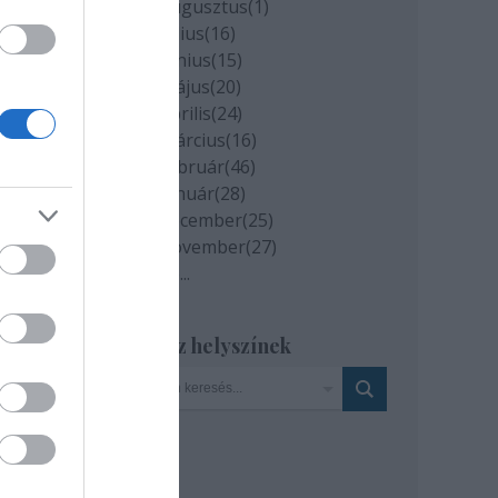
2020 augusztus
(
1
)
ránt.
2020 július
(
16
)
édia
2020 június
(
15
)
2020 május
(
20
)
2020 április
(
24
)
2020 március
(
16
)
2020 február
(
46
)
2020 január
(
28
)
2019 december
(
25
)
2019 november
(
27
)
Tovább
...
Szinház helyszínek