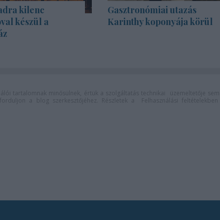
adra kilenc
Gasztronómiai utazás
val készül a
Karinthy koponyája körül
áz
lói tartalomnak minősülnek, értük a
szolgáltatás technikai
üzemeltetője sem
n forduljon a blog szerkesztőjéhez. Részletek a
Felhasználási feltételekben