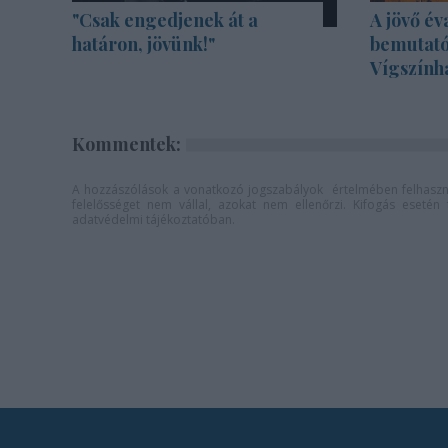
"Csak engedjenek át a
A jövő év
határon, jövünk!"
bemutató
Vígszính
Kommentek:
A hozzászólások a
vonatkozó jogszabályok
értelmében felhaszná
felelősséget nem vállal, azokat nem ellenőrzi. Kifogás eseté
adatvédelmi tájékoztatóban
.