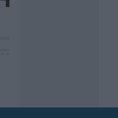
milyen
és az