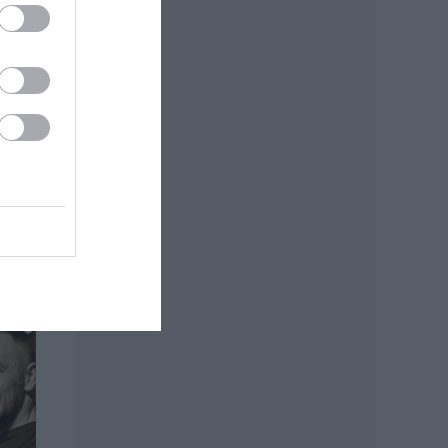
tézet