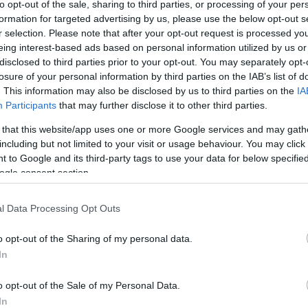
to opt-out of the sale, sharing to third parties, or processing of your per
formation for targeted advertising by us, please use the below opt-out s
r selection. Please note that after your opt-out request is processed y
 balettre" írt Úrhatnám polgár az idők során a fra
eing interest-based ads based on personal information utilized by us or
disclosed to third parties prior to your opt-out. You may separately opt-
ni bemutató egyediségét az adja, hogy a "feléleszt
losure of your personal information by third parties on the IAB’s list of
 azt, amelyet maga Lully és Moliere adott elő az ura
. This information may also be disclosed by us to third parties on the
IA
 az eredeti verzió legutolsó bemutatója látható!
Participants
that may further disclose it to other third parties.
int
Cécile Roussat
koreográfus és
Benjamin L
 that this website/app uses one or more Google services and may gath
hatnám polgárából
, ami a XVII. századi darabokat
including but not limited to your visit or usage behaviour. You may click 
 a smink, a szín- és fénytechnika mind hozzájáruln
 to Google and its third-party tags to use your data for below specifi
komédia egyedi hangulatához.
ogle consent section.
 olyan comédie-ballet, amelyben az azonos retor
l Data Processing Opt Outs
 át- meg átszőve, egymással versengve egészítik k
o opt-out of the Sharing of my personal data.
z énekes egymásnak tükröt tartva folytatja párbesz
In
izárólag gyertyafény biztosította világítás (rivalda
rmán koncentrációra vagy álmodozásra készteti.
o opt-out of the Sale of my Personal Data.
tolmácsolásában megszólaló, autentikus, 17. szá
In