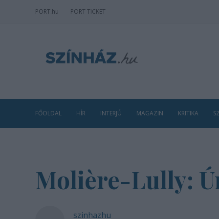
PORT
.hu
PORT TICKET
FŐOLDAL
HÍR
INTERJÚ
MAGAZIN
KRITIKA
S
Molière-Lully: 
szinhazhu