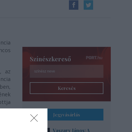
ancia
ncos
Színészkereső
, az
ancia
ben,
Keresés
lének
ottja
Jegyvásárlás
yobb
g.
Vaszary János: A