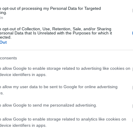
ikert arat, a közönség és a kritikusok körében egya
to opt-out of processing my Personal Data for Targeted
áncjátékkal fűszerezett, énekes-táncos udvari kom
ing.
lasszikusa, valamennyi korosztály kedvence.
In
o opt-out of Collection, Use, Retention, Sale, and/or Sharing
***
ersonal Data that Is Unrelated with the Purposes for which it
lected.
Out
consents
ully: Úrhatnám polgár
zadi francia nyelven, magyar feliratozással -
o allow Google to enable storage related to advertising like cookies on
evice identifiers in apps.
k:
Le Poeme Harmonique
o allow my user data to be sent to Google for online advertising
ezető:
Vincent Dumestre
s.
áfus:
Cécile Roussat
to allow Google to send me personalized advertising.
ző: Benjamin Lazar
o allow Google to enable storage related to analytics like cookies on
006. március 31., 19 .00
evice identifiers in apps.
: Művészetek Palotája