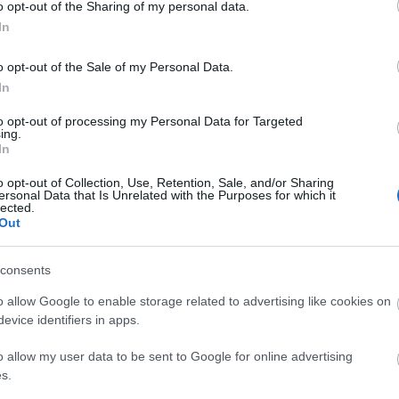
o opt-out of the Sharing of my personal data.
In
o opt-out of the Sale of my Personal Data.
In
to opt-out of processing my Personal Data for Targeted
ing.
In
o opt-out of Collection, Use, Retention, Sale, and/or Sharing
ersonal Data that Is Unrelated with the Purposes for which it
lected.
Out
Molnár Ferenc első színpadi művét, A doktor úr 
ékebeli hangulatot idézi, de a mai kor emberének i
consents
nmagát, keresi a siker lehetőségét, és ennek érdek
o allow Google to enable storage related to advertising like cookies on
b szerepeket. Sárkány, a híres ügyvéd a legkülönbö
evice identifiers in apps.
ét, bármilyen gazember is legyen az. Puzsér, a va
o allow my user data to be sent to Google for online advertising
szor ült börtönben, de "hű" segítőtársa Sárkány
s.
 talán az is kiderül, hogy ő az egyetlen gavallé