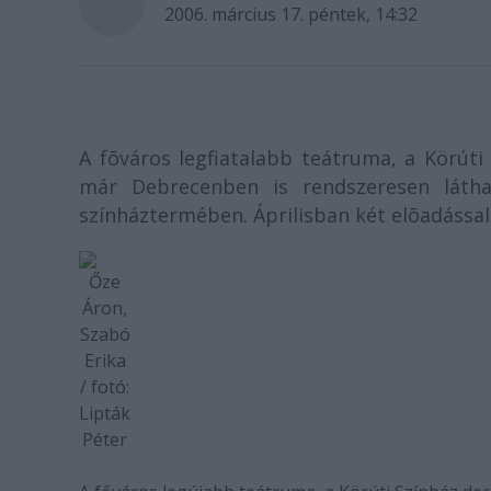
2006. március 17. péntek, 14:32
A fõváros legfiatalabb teátruma, a Körúti
már Debrecenben is rendszeresen látha
színháztermében. Áprilisban két elõadással
Őze
Áron,
Szabó
Erika
/ fotó:
Lipták
Péter