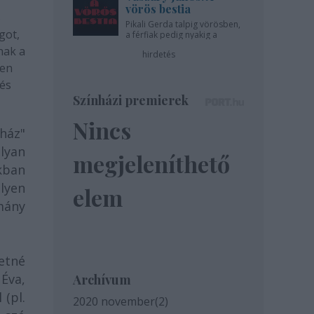
vörös bestia
5
Pikali Gerda talpig vörösben,
got,
a férfiak pedig nyakig a
pácban - az Újszínházban!
nak a
hirdetés
sen
 és
Színházi premierek
Nincs
ház"
lyan
megjeleníthető
kban
ilyen
elem
mány
retné
Éva,
Archívum
 (pl.
2020 november
(
2
)