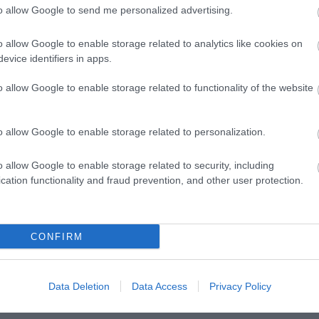
to allow Google to send me personalized advertising.
o allow Google to enable storage related to analytics like cookies on
evice identifiers in apps.
***
o allow Google to enable storage related to functionality of the website
Teaház az augusztusi holdhoz
- vígjáték -
o allow Google to enable storage related to personalization.
Szereplők:
adházi László, Juhász Illés/ Kőrösi Gábor, Sárosi G
o allow Google to enable storage related to security, including
cation functionality and fraud prevention, and other user protection.
ő: Galambos Zoltán
. hétfő 19:00: Debrecen - Lovarda
CONFIRM
Data Deletion
Data Access
Privacy Policy