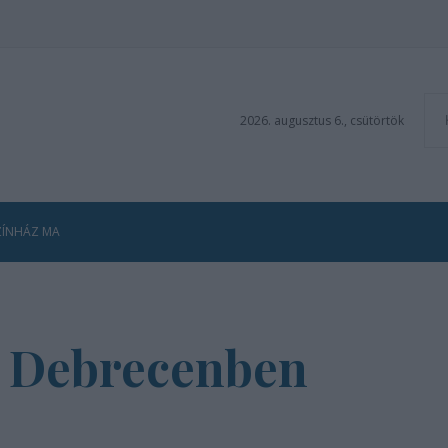
2026. augusztus 6., csütörtök
ZÍNHÁZ MA
z Debrecenben