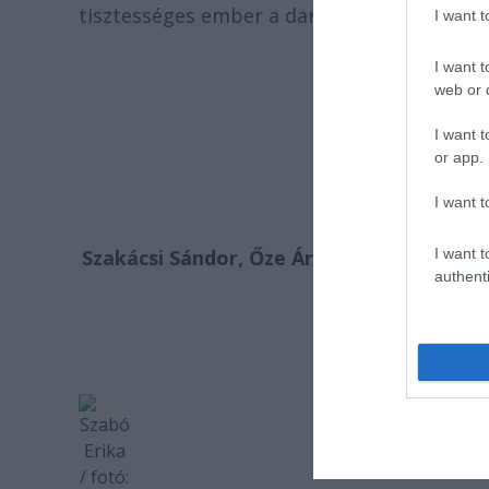
tisztességes ember a darabban.
I want 
I want t
web or d
I want t
John Patrick: 
or app.
I want t
Szakácsi Sándor, Őze Áron, Szabó Erika, H
I want t
authenti
Rendez
Előadás: Április 24
Szabó
Erika
/ fotó: