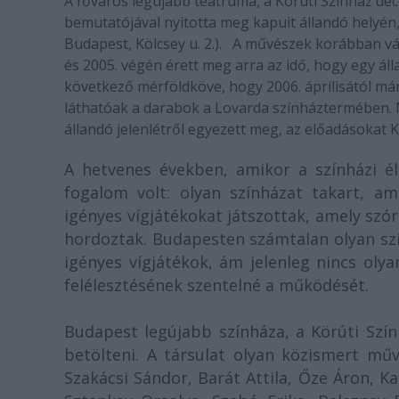
A főváros legújabb teátruma, a Körúti Színház de
bemutatójával nyitotta meg kapuit állandó helyé
Budapest, Kölcsey u. 2.). A művészek korábban vá
és 2005. végén érett meg arra az idő, hogy egy á
következő mérföldköve, hogy 2006. áprilisától 
láthatóak a darabok a Lovarda színháztermében. 
állandó jelenlétről egyezett meg, az előadásokat 
A hetvenes években, amikor a színházi él
fogalom volt: olyan színházat takart, 
igényes vígjátékokat játszottak, amely sz
hordoztak. Budapesten számtalan olyan szín
igényes vígjátékok, ám jelenleg nincs ol
felélesztésének szentelné a működését.
Budapest legújabb színháza, a Körúti Szính
betölteni. A társulat olyan közismert műv
Szakácsi Sándor, Barát Attila, Őze Áron, K