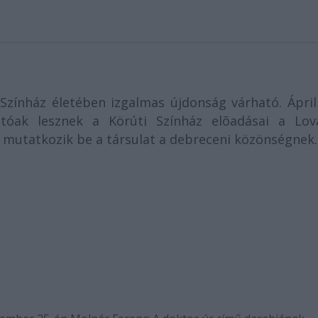
 Színház életében izgalmas újdonság várható. Ápril
tóak lesznek a Körúti Színház elõadásai a Lov
 mutatkozik be a társulat a debreceni közönségnek.