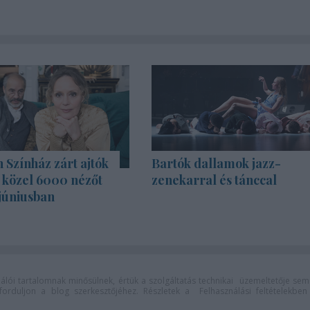
Színház zárt ajtók
Bartók dallamok jazz-
s közel 6000 nézőt
zenekarral és tánccal
júniusban
lói tartalomnak minősülnek, értük a
szolgáltatás technikai
üzemeltetője sem
n forduljon a blog szerkesztőjéhez. Részletek a
Felhasználási feltételekben