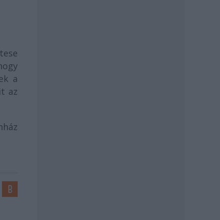
ttese
 hogy
ek a
t az
ínház