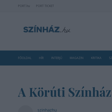
PORT
.hu
PORT TICKET
FŐOLDAL
HÍR
INTERJÚ
MAGAZIN
KRITIKA
S
A Körúti Színhá
szinhazhu