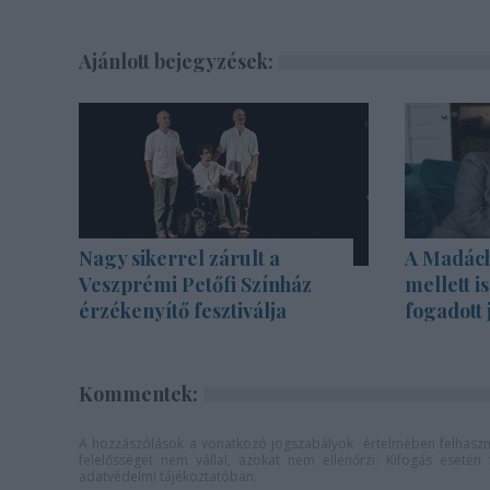
Ajánlott bejegyzések:
Nagy sikerrel zárult a
A Madách 
Veszprémi Petőfi Színház
mellett i
érzékenyítő fesztiválja
fogadott 
Kommentek:
A hozzászólások a
vonatkozó jogszabályok
értelmében felhaszná
felelősséget nem vállal, azokat nem ellenőrzi. Kifogás eseté
adatvédelmi tájékoztatóban
.