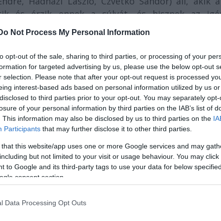
ndre, Hadházi László, Czvetkó Sándor) áll, akik a
ik és érzik ennek a súlyát, és hisznek az igé
Do Not Process My Personal Information
to opt-out of the sale, sharing to third parties, or processing of your per
***
formation for targeted advertising by us, please use the below opt-out s
r selection. Please note that after your opt-out request is processed y
eing interest-based ads based on personal information utilized by us or
disclosed to third parties prior to your opt-out. You may separately opt-
 Ferenc: A doktor úr
losure of your personal information by third parties on the IAB’s list of
-
vígjáték -
. This information may also be disclosed by us to third parties on the
IA
Participants
that may further disclose it to other third parties.
Szereplők:
 that this website/app uses one or more Google services and may gath
tila György, Czvetkó Sándor, Szabó Erika, Gyebnár
including but not limited to your visit or usage behaviour. You may click 
gó András, Lipták Péter, Koncz Patrícia
 to Google and its third-party tags to use your data for below specifi
ogle consent section.
ő: Galambos Zoltán
l Data Processing Opt Outs
3. hétfő 19:00 Debrecen- Lovarda