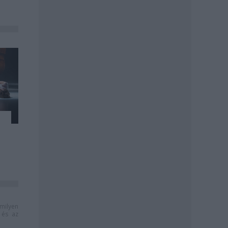
milyen
és az