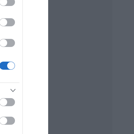
című
s van
ében
zőbb
laha
nak.
r és