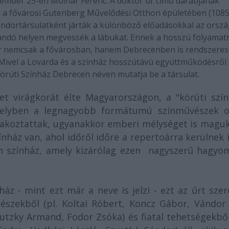
cember 25-én Molnár Ferenc: A doktor úr című darabjának
n, a fővárosi Gutenberg Művelődési Otthon épületében (108
ndortársulatként járták a különböző előadásokkal az orszá
llandó helyen megvessék a lábukat. Ennek a hosszú folyamat
már nemcsak a fővárosban, hanem Debrecenben is rendszere
Mivel a Lovarda és a színház hosszútávú együttműködésről
Körúti Színház Debrecen néven mutatja be a társulat.
et virágkorát élte Magyarországon, a "körúti szín
amelyben a legnagyobb formátumú színművészek o
órakoztattak, ugyanakkor emberi mélységet is magu
ház van, ahol időről időre a repertoárra kerülnek 
yan színház, amely kizárólag ezen nagyszerű hagyo
áz - mint ezt már a neve is jelzi - ezt az űrt sze
észekből (pl. Koltai Róbert, Koncz Gábor, Vándor 
autzky Armand, Fodor Zsóka) és fiatal tehetségekből