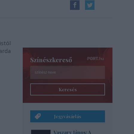
istól
arda
Színészkereső
Keresés
Jegyvásárlás
Vaszary János: A