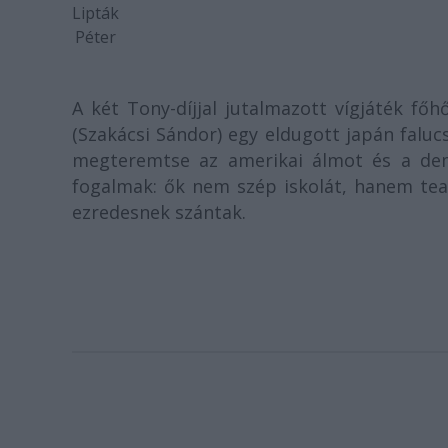
Lipták
Péter
A két Tony-díjjal jutalmazott vígjáték főh
(Szakácsi Sándor) egy eldugott japán faluc
megteremtse az amerikai álmot és a dem
fogalmak: ők nem szép iskolát, hanem tea
ezredesnek szántak.