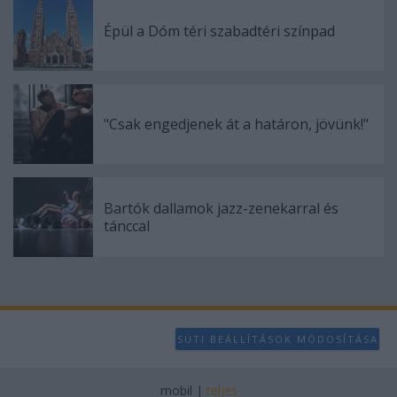
Épül a Dóm téri szabadtéri színpad
"Csak engedjenek át a határon, jövünk!"
Bartók dallamok jazz-zenekarral és
tánccal
SÜTI BEÁLLÍTÁSOK MÓDOSÍTÁSA
mobil
|
teljes