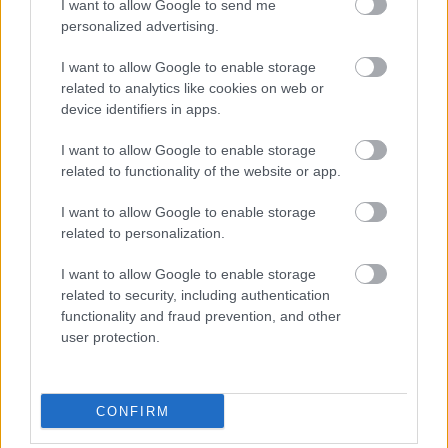
I want to allow Google to send me
ellentétesek a vágyainkkal. Ha a kettő ütközik, máris
personalized advertising.
ott a baj. Elkezdünk hazudozni, csetlünk-botlunk,
megpróbáljuk tisztára mosni magunkat.
I want to allow Google to enable storage
related to analytics like cookies on web or
- Naná, hogy ebből születnek a komikus helyzetek
.
device identifiers in apps.
Szalma Dorotty:
Amelyeket pontosan és őszintén
I want to allow Google to enable storage
kell eljátszani. Ha valaki tényleg megbotlik és elesik,
related to functionality of the website or app.
akkor nevetünk. De ha csak úgy csinál, mint hogyha
elesne, azon nem kacagunk.. Ha annak az embernek,
I want to allow Google to enable storage
aki a színpadon áll, nem hiszem el, hogy élete
related to personalization.
legiszonyúbb problémája, hogy
hatszázhetvenhárom pornóképet, el kell tüntetnie -
I want to allow Google to enable storage
nehogy az odalátogató mamája, a bankigazgató
related to security, including authentication
főnöke, vagy a bezörgető rendőrfelügyelő felfedezze
functionality and fraud prevention, and other
- akkor nem fogok rajta mulatni.
user protection.
CONFIRM
Szakács