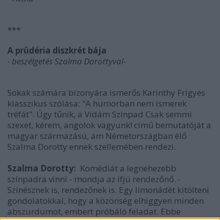
***
A prüdéria diszkrét bája
- beszélgetés Szalma Dorottyval-
Sokak számára bizonyára ismerős Karinthy Frigyes
klasszikus szólása: "A humorban nem ismerek
tréfát". Úgy tűnik, a Vidám Színpad Csak semmi
szexet, kérem, angolok vagyunk! című bemutatóját a
magyar származású, ám Németországban élő
Szalma Dorotty ennek szellemében rendezi.
Szalma Dorotty:
Komédiát a legnehezebb
színpadra vinni - mondja az ifjú rendezőnő. -
Színésznek is, rendezőnek is. Egy limonádét kitölteni
gondolatokkal, hogy a közönség elhiggyen minden
abszurdumot, embert próbáló feladat. Ebbe