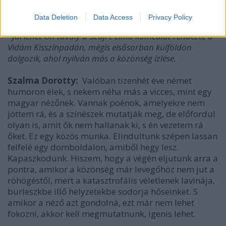
Tibor
Data Deletion
Data Access
Privacy Policy
- Jól lehet Ön tavaly a Szajré című komédiát rendezte a
Vidám Kisszínpadán, mégis elsősorban külföldön
dolgozik, ahol nyilván más a közönség ízlése.
Szalma Dorotty:
Valóban tizenhét éve német
humoron élek, s nekem néha más a vicces, mint egy
magyar nézőnek. Vannak poénok, amelyekre nem
jöttem rá, és a színészek mutatják meg, de előfordul
olyan is, amit ők nem hallanak ki, s én vezetem rá
őket. Ez egy közös munka. Elindultunk szépen lassan
felfelé egy domboldalon, amiből hegy lesz.
Kapaszkodunk. Hiszem, hogy a végén eljutunk arra a
pontra, amikor a közönség már levegőhöz nem jut a
röhögéstől, mert a katasztrofális véletlenek lavinája,
burleszkbe illő helyzetekbe sodorja hőseinket. S
amikor a néző azt gondolná, ezt már nem lehet
fokozni, akkor kell megmutatnunk, igenis lehet.