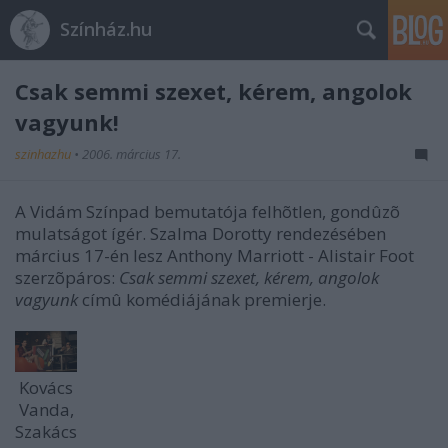
Színház.hu
Csak semmi szexet, kérem, angolok
vagyunk!
szinhazhu
•
2006. március 17.
A Vidám Színpad bemutatója felhõtlen, gondûzõ
mulatságot ígér. Szalma Dorotty rendezésében
március 17-én lesz Anthony Marriott - Alistair Foot
szerzõpáros:
Csak semmi szexet, kérem, angolok
vagyunk
címû komédiájának premierje.
Kovács
Vanda,
Szakács