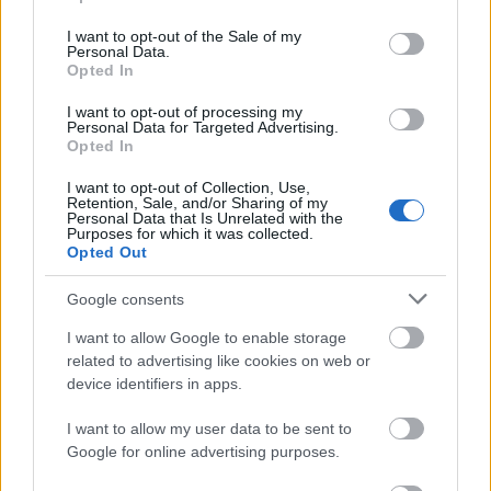
use your data for below specified purposes in below Google
consent section.
I want to opt-out of the Sale of my
Personal Data.
- Kell-e, hogy legyen egy bohózatnak "üzenete"? Nem
Opted In
elég, ha szórakoztat?
I want to opt-out of processing my
Personal Data for Targeted Advertising.
Szalma Dorotty:
Ha nem lenne áthallás, tán nem is
Opted In
szabadna bemutatni. Legalábbis engem nem igazán
érdekelne. Ebből a darabból a prüdéria diszkrét
I want to opt-out of Collection, Use,
Retention, Sale, and/or Sharing of my
bája "hallatszik ki". Éjjel-nappal ömlenek ránk a
Personal Data that Is Unrelated with the
reklámok. Anorexiás, félmeztelen lányok néznek ránk
Purposes for which it was collected.
Opted Out
a plakátokról, kínálják a diétás készítményeket, mert
ha lefogyunk, fellendül a szexuális életünk. De
Google consents
képzeljük el, hogy a rokonaink meglátogatnak
minket, s véletlenül rábukkannak a felfújható
I want to allow Google to enable storage
"gumirózsira", pornófilmre vagy vibrátorra. Hát
related to advertising like cookies on web or
leégne a fejünk a szégyentől. Összeomlana a "jól
device identifiers in apps.
nevelt, rendes gyerek" illúziója. Miközben az éjszakai
pornócsatorna nézése nem számít tabunak. Két(laki)
I want to allow my user data to be sent to
életet élünk. Elvárások vannak felénk, amelyeknek
Google for online advertising purposes.
meg akarunk felelni. Ám ezek az elvárások gyakran