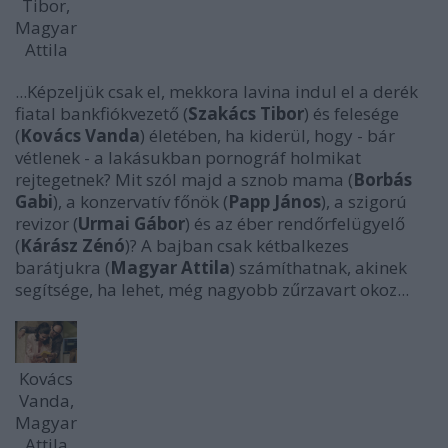
Tibor,
Magyar
Attila
...Képzeljük csak el, mekkora lavina indul el a derék
fiatal bankfiókvezető (
Szakács Tibor
) és felesége
(
Kovács Vanda
) életében, ha kiderül, hogy - bár
vétlenek - a lakásukban pornográf holmikat
rejtegetnek? Mit szól majd a sznob mama (
Borbás
Gabi
), a konzervatív főnök (
Papp János
), a szigorú
revizor (
Urmai Gábor
) és az éber rendőrfelügyelő
(
Kárász Zénó
)? A bajban csak kétbalkezes
barátjukra (
Magyar Attila
) számíthatnak, akinek
segítsége, ha lehet, még nagyobb zűrzavart okoz...
Kovács
Vanda,
Magyar
Attila