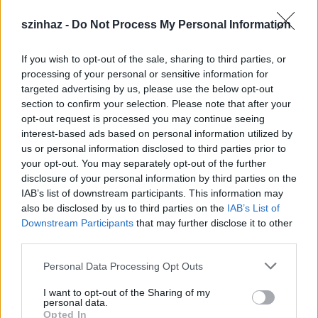
beletartozik a poénok előkészítése, időzítése épp
úgy, mint a színész segítése, formába lendítése. A
szinhaz -
Do Not Process My Personal Information
komédia "handwerk". Mesterség. Nem lehet
lamentálni, keresgélni, pszichologizálni. Itt is meg
If you wish to opt-out of the sale, sharing to third parties, or
kell lenni az alapnak, de erre egy egészen másféle
processing of your personal or sensitive information for
építményt kell felrakni, mint egy történelmi dráma,
targeted advertising by us, please use the below opt-out
vagy tragédia esetében.
section to confirm your selection. Please note that after your
opt-out request is processed you may continue seeing
- Hogyan építkezik?
interest-based ads based on personal information utilized by
us or personal information disclosed to third parties prior to
Szalma Dorotty:
Tégláról téglára. Együtt rakjuk a
your opt-out. You may separately opt-out of the further
falat a színészekkel. Próbáljuk megtalálni a
disclosure of your personal information by third parties on the
legszélsőségesebb, és mégis hiteles megoldást.
IAB’s list of downstream participants. This information may
also be disclosed by us to third parties on the
IAB’s List of
Downstream Participants
that may further disclose it to other
third parties.
Please note that this website/app uses one or more Google
Personal Data Processing Opt Outs
services and may gather and store information including but
not limited to your visit or usage behaviour. You may click to
I want to opt-out of the Sharing of my
Borbás
personal data.
grant or deny consent to Google and its third-party tags to
Gabi
Opted In