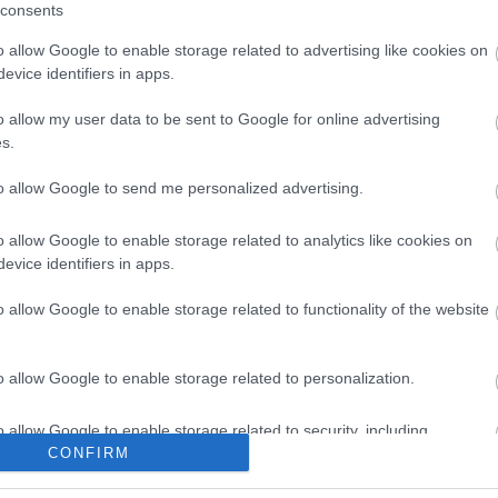
consents
Eredeti cikk
o allow Google to enable storage related to advertising like cookies on
evice identifiers in apps.
o allow my user data to be sent to Google for online advertising
s.
to allow Google to send me personalized advertising.
o allow Google to enable storage related to analytics like cookies on
evice identifiers in apps.
o allow Google to enable storage related to functionality of the website
o allow Google to enable storage related to personalization.
o allow Google to enable storage related to security, including
cation functionality and fraud prevention, and other user protection.
CONFIRM
m téri szabadtéri
A Centrál Színház új