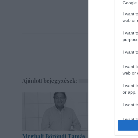
Google 
I want t
web or d
I want t
purpose
I want 
I want t
web or d
Ajánlott bejegyzések:
I want t
or app.
I want t
I want t
authenti
Meghalt Böröndi Tamás
Épül a Dó