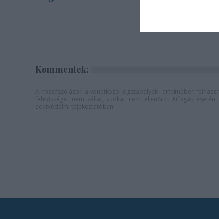
színpad
Kommentek:
A hozzászólások a
vonatkozó jogszabályok
értelmében felhaszná
felelősséget nem vállal, azokat nem ellenőrzi. Kifogás eseté
adatvédelmi tájékoztatóban
.