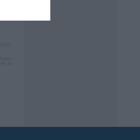
milyen
és az