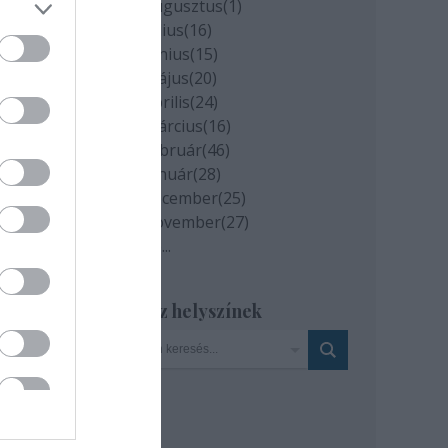
2020 augusztus
(
1
)
2020 július
(
16
)
2020 június
(
15
)
2020 május
(
20
)
2020 április
(
24
)
2020 március
(
16
)
2020 február
(
46
)
2020 január
(
28
)
2019 december
(
25
)
2019 november
(
27
)
Tovább
...
Szinház helyszínek