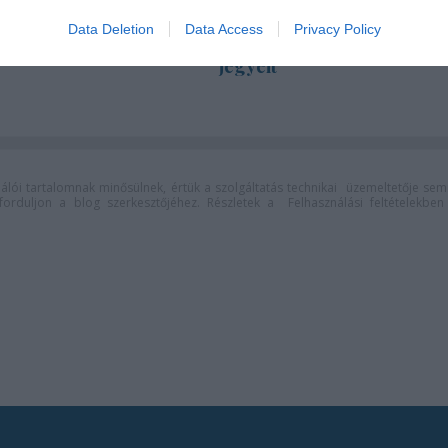
jegyrendszeren keresztül
Data Deletion
Data Access
Privacy Policy
értékesíti a következő évad
jegyeit
lói tartalomnak minősülnek, értük a
szolgáltatás technikai
üzemeltetője sem
n forduljon a blog szerkesztőjéhez. Részletek a
Felhasználási feltételekben