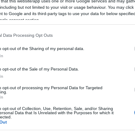
 that this website/app uses one or more Google services and may gath
nházszerető közönsége láthasson olyan produkció
including but not limited to your visit or usage behaviour. You may click 
gy csak komoly anyagi áldozatok árán lenne módja 
 to Google and its third-party tags to use your data for below specifi
ogle consent section.
. A Találkozó választékbővítést kínál a budap
 helyzetet nagy előnyt jelent, hogy a vidéki társu
l Data Processing Opt Outs
zönség így időt és pénzt takarít meg.
o opt-out of the Sharing of my personal data.
ltra tekint vissza, ezért azt gondoljuk, hogy a néz
In
k a színházba látogatók, a kultúrát szerető, 
o opt-out of the Sale of my Personal Data.
tozását, hogy a Nádas Péter által megfogalma
In
ül, hanem a színházi előcsarnokokban, és talán e
to opt-out of processing my Personal Data for Targeted
yében kívánunk sok sikert a fellépőknek, és szé
ing.
In
o opt-out of Collection, Use, Retention, Sale, and/or Sharing
ersonal Data that Is Unrelated with the Purposes for which it
lected.
Out
forrás: Thália Sz