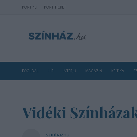
PORT
.hu
PORT TICKET
FŐOLDAL
HÍR
INTERJÚ
MAGAZIN
KRITIKA
S
Vidéki Színházak
szinhazhu