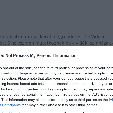
etedik alkalommal kerül megrendezésre a Vidéki
özött 5 helyszínen mutatkoznak be a vidéki színházak 
kal. A helyszínek: Thália Színház, Nemzeti Színház,
ház. A programot sokszínûség jellemzi; hiszen dráma
Do Not Process My Personal Information
ó a választékban.
to opt-out of the sale, sharing to third parties, or processing of your per
formation for targeted advertising by us, please use the below opt-out s
n hetedik alkalommal kerül megrendezésre a Vi
r selection. Please note that after your opt-out request is processed y
között 5 helyszínen mutatkoznak be a vidéki színház
eing interest-based ads based on personal information utilized by us or
okkal. A helyszínek: Thália Színház, Nemzeti Szín
disclosed to third parties prior to your opt-out. You may separately opt-
z.
losure of your personal information by third parties on the IAB’s list of
dráma, vígjáték, gyerekdarab és musical is találha
. This information may also be disclosed by us to third parties on the
IA
Participants
that may further disclose it to other third parties.