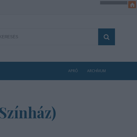
APRÓ
ARCHÍVUM
 Színház)