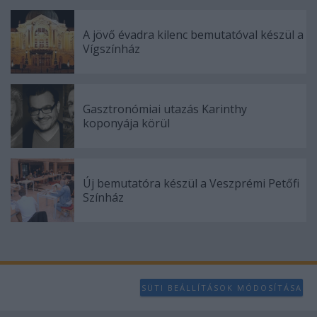
A jövő évadra kilenc bemutatóval készül a
Vígszínház
Gasztronómiai utazás Karinthy
koponyája körül
Új bemutatóra készül a Veszprémi Petőfi
Színház
SÜTI BEÁLLÍTÁSOK MÓDOSÍTÁSA