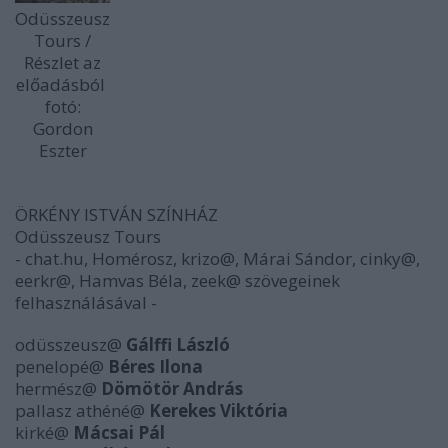
Odüsszeusz
Tours /
Részlet az
előadásból
fotó:
Gordon
Eszter
ÖRKÉNY ISTVÁN SZÍNHÁZ
Odüsszeusz Tours
- chat.hu, Homérosz, krizo@, Márai Sándor, cinky@,
eerkr@, Hamvas Béla, zeek@ szövegeinek
felhasználásával -
odüsszeusz@
Gálffi László
penelopé@
Béres Ilona
hermész@
Dömötör András
pallasz athéné@
Kerekes Viktória
kirké@
Mácsai Pál