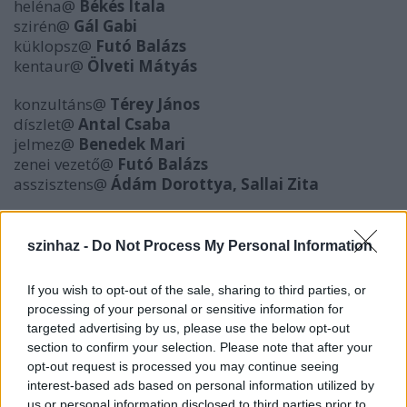
heléna@
Békés Itala
szirén@
Gál Gabi
küklopsz@
Futó Balázs
kentaur@
Ölveti Mátyás
konzultáns@
Térey János
díszlet@
Antal Csaba
jelmez@
Benedek Mari
zenei vezető@
Futó Balázs
asszisztens@
Ádám Dorottya, Sallai Zita
rendező@ Kovalik Balázs
szinhaz -
Do Not Process My Personal Information
Előadások
: 2006. március 22., április 13.
If you wish to opt-out of the sale, sharing to third parties, or
Egyáltalán nem!
processing of your personal or sensitive information for
Hanem: Last minit ajánlat az Odüsszeusz Tours-nál!
targeted advertising by us, please use the below opt-out
Mert az embernek látnia, tanulnia kell, megismerni a
section to confirm your selection. Please note that after your
végtelent, megismerni önmagát. Úgy bolygunk a
opt-out request is processed you may continue seeing
világhálón, ahogy példaadónk, a leleményes ithakai
interest-based ads based on personal information utilized by
hajózott szigetről szigetre vetődve, halál kapuját
us or personal information disclosed to third parties prior to