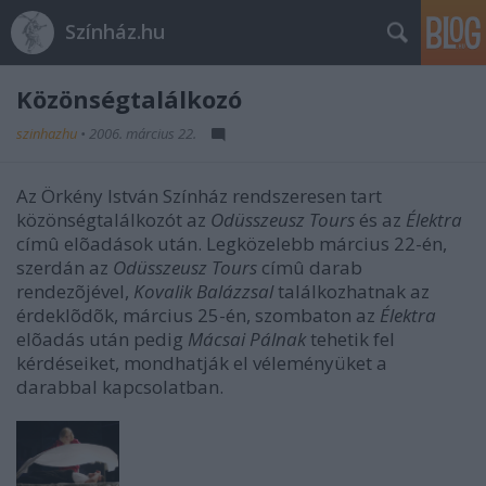
Színház.hu
Közönségtalálkozó
szinhazhu
•
2006. március 22.
Az Örkény István Színház rendszeresen tart
közönségtalálkozót az
Odüsszeusz Tours
és az
Élektra
címû elõadások után. Legközelebb március 22-én,
szerdán az
Odüsszeusz Tours
címû darab
rendezõjével,
Kovalik Balázzsal
találkozhatnak az
érdeklõdõk, március 25-én, szombaton az
Élektra
elõadás után pedig
Mácsai Pálnak
tehetik fel
kérdéseiket, mondhatják el véleményüket a
darabbal kapcsolatban.