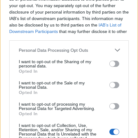
átlépve. Utazunk, egyre utazunk. Pedig a pokol
your opt-out. You may separately opt-out of the further
bugyrából szólt egykor az intelem: áthajózni
disclosure of your personal information by third parties on the
Héraklész oszlopain túlra veszélyes! Hol vannak már
IAB’s list of downstream participants. This information may
a határok?... Körülöttünk a szimulált mátrix, mint a
also be disclosed by us to third parties on the
IAB’s List of
Poszeidón kavarta tenger, és füleinket viasszal
Downstream Participants
that may further disclose it to other
tömjük, testünket árbocrúdhoz kötözzük,
third parties.
varázslónők lábai körül disznólkodunk.
Please note that this website/app uses one or more Google
Personal Data Processing Opt Outs
Mi van???
services and may gather and store information including but
Nem kell elkeseredni. A hálón úgy vannak a szobák
not limited to your visit or usage behaviour. You may click to
I want to opt-out of the Sharing of my
egymás mellett, mint egy szállodában! Mindenhol
personal data.
grant or deny consent to Google and its third-party tags to
felcsatlakozhatunk, és mindenütt egyszerre
Opted In
use your data for below specified purposes in below Google
lehetünk! Szerethetünk valakit, aki nincs ott és meg
consent section.
I want to opt-out of the Sale of my
sem kell egymást érinteni! A világ megváltozott: az
Personal Data.
istenek már nem uralkodnak az ember sorsa felett.
Opted In
Az ember önmaga akaratából lesz a jövőben sertés,
I want to opt-out of processing my
vagy marad kétlábú lény.
Personal Data for Targeted Advertising.
Utazz velünk! Odüsszeusz Tours!
Opted In
Körutazás és pihenés az antik kultúra emlékei között
a chaten!
I want to opt-out of Collection, Use,
Retention, Sale, and/or Sharing of my
Personal Data that Is Unrelated with the