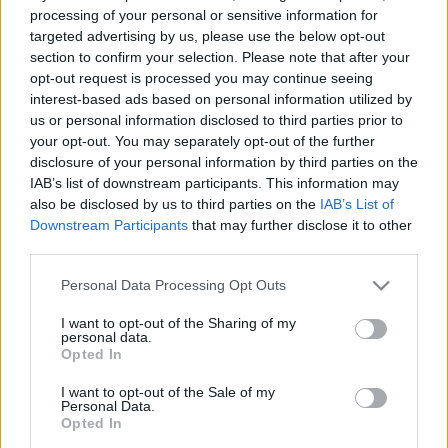
vegyíti a kontakt és mozgás elemeket az alternatív
processing of your personal or sensitive information for
színházforma világával.
targeted advertising by us, please use the below opt-out
section to confirm your selection. Please note that after your
A három jelenet sor alatt bekövetkező kettő
opt-out request is processed you may continue seeing
ellentétes ív egyfelől egyre szorosabb emberi
interest-based ads based on personal information utilized by
kapcsolatot mutat meg (ismerős, barát, rokon), míg
us or personal information disclosed to third parties prior to
térben egyre univerzálisabbá válik (szoba, színházi
your opt-out. You may separately opt-out of the further
tér, helytől és időtől független tér).
disclosure of your personal information by third parties on the
IAB’s list of downstream participants. This information may
Mindhárom interpretáció az emberiségbe vetett hit,
also be disclosed by us to third parties on the
IAB’s List of
és az önmagunkba vetett hit elvesztését és
Downstream Participants
that may further disclose it to other
megújhodását boncolgatja.
third parties.
Please note that this website/app uses one or more Google
Personal Data Processing Opt Outs
services and may gather and store information including but
forrás: Mondok Péter, Kilogalo Társulat
not limited to your visit or usage behaviour. You may click to
I want to opt-out of the Sharing of my
personal data.
grant or deny consent to Google and its third-party tags to
Opted In
use your data for below specified purposes in below Google
consent section.
I want to opt-out of the Sale of my
Personal Data.
Opted In