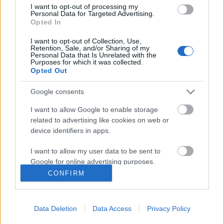
I want to opt-out of processing my
Personal Data for Targeted Advertising.
Opted In
Ajánlott bejegyzések:
I want to opt-out of Collection, Use,
Retention, Sale, and/or Sharing of my
Kamaradarabok, kortárs drámák,
Personal Data that Is Unrelated with the
Purposes for which it was collected.
koncertszínház a Teátrumban
Opted Out
Google consents
„Csonka évadot zárni nem felemelő
I want to allow Google to enable storage
érzés"
related to advertising like cookies on web or
device identifiers in apps.
I want to allow my user data to be sent to
A Madách Színház zárt ajtók mellett is
Google for online advertising purposes.
közel 6000 nézőt fogadott júniusban
CONFIRM
I want to allow Google to send me
personalized advertising.
Data Deletion
Data Access
Privacy Policy
Bartók dallamok jazz-zenekarral és
I want to allow Google to enable storage
tánccal
related to analytics like cookies on web or