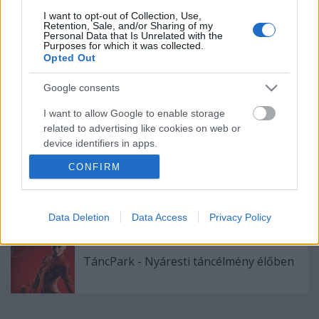
I want to opt-out of Collection, Use,
Retention, Sale, and/or Sharing of my
"Csak engedjenek át a határon, jövünk!"
Personal Data that Is Unrelated with the
Purposes for which it was collected.
Opted Out
Google consents
Bartók dallamok jazz-zenekarral és
I want to allow Google to enable storage
tánccal
related to advertising like cookies on web or
device identifiers in apps.
CONFIRM
I want to allow my user data to be sent to
Pénteken ismét online vetítés a
Google for online advertising purposes.
Vörösmarty Színházban
I want to allow Google to send me
Data Deletion
Data Access
Privacy Policy
personalized advertising.
TáncPark - Nyáresti táncélmény élőben
I want to allow Google to enable storage
related to analytics like cookies on web or
device identifiers in apps.