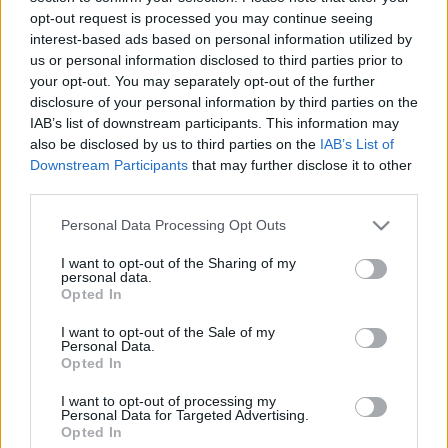
menedzsment irányítási eszközök bevezetésére, a
opt-out request is processed you may continue seeing
házi színpad beruházás előkészítésére, valamint
interest-based ads based on personal information utilized by
informatikai, kommunikációs-technikai
us or personal information disclosed to third parties prior to
fejlesztésekre fordítható.
your opt-out. You may separately opt-out of the further
disclosure of your personal information by third parties on the
forrás:
Várkonyi Judit
IAB’s list of downstream participants. This information may
mb. sajtóreferens
also be disclosed by us to third parties on the
IAB’s List of
Magyar Állami Operaház
Downstream Participants
that may further disclose it to other
third parties.
Please note that this website/app uses one or more Google
Personal Data Processing Opt Outs
services and may gather and store information including but
not limited to your visit or usage behaviour. You may click to
I want to opt-out of the Sharing of my
personal data.
grant or deny consent to Google and its third-party tags to
Opted In
use your data for below specified purposes in below Google
Ajánlott bejegyzések:
consent section.
I want to opt-out of the Sale of my
Personal Data.
Opted In
Kamaradarabok, kortárs drámák,
I want to opt-out of processing my
koncertszínház a Teátrumban
Personal Data for Targeted Advertising.
Opted In