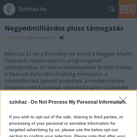
Színház.hu
Negyedmilliárdos plusz támogatás
szinhazhu
•
2006. március 23.
Március 21-én a Kormány elé került a Magyar Állami
Operaház modernizációs programjának
elõterjesztése. Az ülés eredményeként Bozóki András
a Nemzeti Kulturális Örökség minisztere, a
többletforrást igénylõ projektek, a modernizációs
program elsõ fázisának végrehajtásához szükséges
250 millió forint biztosításáról írásban értesítette
Hegyi Árpád Jutocsát, az Operaház fõigazgatóját.
szinhaz -
Do Not Process My Personal Information
If you wish to opt-out of the sale, sharing to third parties, or
processing of your personal or sensitive information for
Az összeg az Erkel Színház korszerűsítési
targeted advertising by us, please use the below opt-out
programjának előkészítésére, modernizációs
section to confirm your selection. Please note that after your