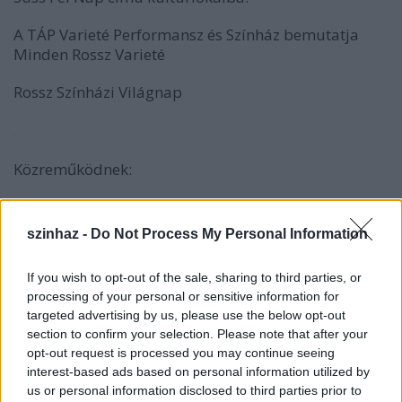
A TÁP Varieté Performansz és Színház bemutatja
Minden Rossz Varieté
Rossz Színházi Világnap
Közreműködnek:
Balázs Juli
Bezerédi Zoltán
szinhaz -
Do Not Process My Personal Information
Czakó Klára
Czapkó Antal
If you wish to opt-out of the sale, sharing to third parties, or
Diósi Gábor
processing of your personal or sensitive information for
Dobó Dániel
targeted advertising by us, please use the below opt-out
Elek Ferenc
section to confirm your selection. Please note that after your
Fenyő Iván
opt-out request is processed you may continue seeing
Hajduk Károly
interest-based ads based on personal information utilized by
Horváth Ákos
us or personal information disclosed to third parties prior to