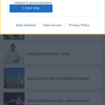
related to personalization.
CONFIRM
Ajánlott bejegyzések:
I want to allow Google to enable storage
related to security, including authentication
functionality and fraud prevention, and other
Data Deletion
Data Access
Privacy Policy
user protection.
Indul az e-Trafó online programsorozat
Meghalt Böröndi Tamás
Épül a Dóm téri szabadtéri színpad
Bartók dallamok jazz-zenekarral és