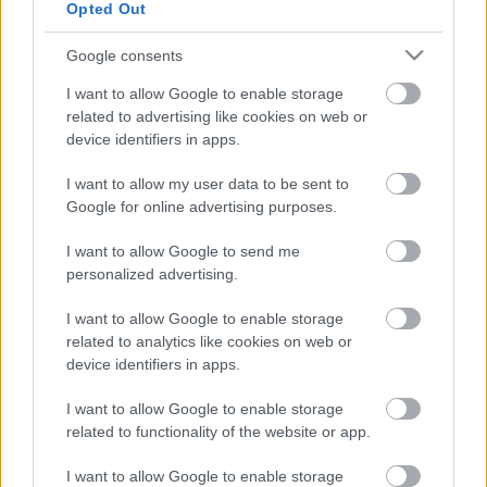
Opted Out
Vinnai András
Google consents
és még sokan mások
A zongoránál:
Bodó Viktor
I want to allow Google to enable storage
Rendező:
Vajdai Vilmos
related to advertising like cookies on web or
device identifiers in apps.
Süss Fel Nap
2006. március 27., hétfő, 22.15
I want to allow my user data to be sent to
Google for online advertising purposes.
Médiatámogató: szinhaz.hu
I want to allow Google to send me
bocs annak, aki nincs rajta, attól, aki rajta van, de nem
personalized advertising.
lesz, és attól,
akit rosszul írtunk
I want to allow Google to enable storage
related to analytics like cookies on web or
forrás:
TÁP Színház
device identifiers in apps.
I want to allow Google to enable storage
related to functionality of the website or app.
I want to allow Google to enable storage