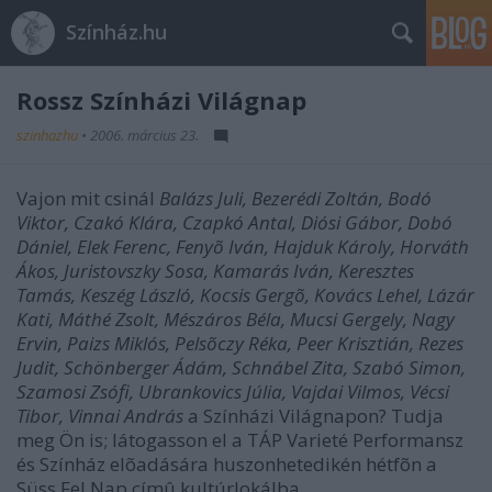
Színház.hu
Rossz Színházi Világnap
szinhazhu
•
2006. március 23.
Vajon mit csinál
Balázs Juli, Bezerédi Zoltán, Bodó
Viktor, Czakó Klára, Czapkó Antal, Diósi Gábor, Dobó
Dániel, Elek Ferenc, Fenyõ Iván, Hajduk Károly, Horváth
Ákos, Juristovszky Sosa, Kamarás Iván, Keresztes
Tamás, Keszég László, Kocsis Gergõ, Kovács Lehel, Lázár
Kati, Máthé Zsolt, Mészáros Béla, Mucsi Gergely, Nagy
Ervin, Paizs Miklós, Pelsõczy Réka, Peer Krisztián, Rezes
Judit, Schönberger Ádám, Schnábel Zita, Szabó Simon,
Szamosi Zsófi, Ubrankovics Júlia, Vajdai Vilmos, Vécsi
Tibor, Vinnai András
a Színházi Világnapon? Tudja
meg Ön is; látogasson el a TÁP Varieté Performansz
és Színház elõadására huszonhetedikén hétfõn a
Süss Fel Nap címû kultúrlokálba.