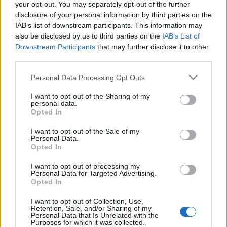
Juristovszky Sosa
your opt-out. You may separately opt-out of the further
Kamarás Iván
disclosure of your personal information by third parties on the
Keresztes Tamás
IAB’s list of downstream participants. This information may
Keszég László
also be disclosed by us to third parties on the
IAB’s List of
Kocsis Gergő
Downstream Participants
that may further disclose it to other
Kovács Lehel
third parties.
Lázár Kati
Please note that this website/app uses one or more Google
Personal Data Processing Opt Outs
Máthé Zsolt
services and may gather and store information including but
Mészáros Béla
not limited to your visit or usage behaviour. You may click to
I want to opt-out of the Sharing of my
Mucsi Gergely
personal data.
grant or deny consent to Google and its third-party tags to
Nagy Ervin
Opted In
use your data for below specified purposes in below Google
Paizs Miklós
consent section.
I want to opt-out of the Sale of my
Pelsőczy Réka
Personal Data.
Peer Krisztián
Opted In
Rezes Judit
I want to opt-out of processing my
Schönberger Ádám
Personal Data for Targeted Advertising.
Schnábel Zita
Opted In
Szabó Simon
Szamosi Zsófi
I want to opt-out of Collection, Use,
Retention, Sale, and/or Sharing of my
Ubrankovics Júlia
Personal Data that Is Unrelated with the
Vécsi Tibor
Purposes for which it was collected.