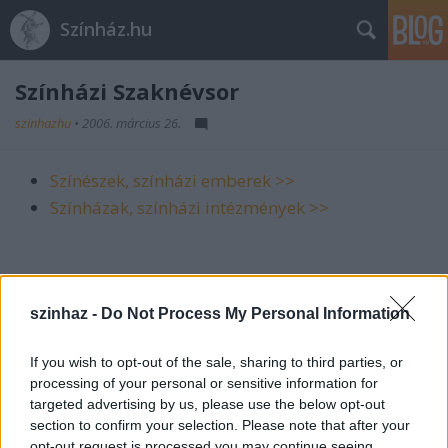
Színház.hu
Színházi Szaknévsor
szinhazhu
•
2006. március 26.
Színészek, színházi emberek >>
Színházak, színházi intézmények >>
Hogyan lehet bekerülni a Színházi
Szaknévsorba?
szinhaz -
Do Not Process My Personal Information
Minden olyan honlapot belinkelünk, amely
If you wish to opt-out of the sale, sharing to third parties, or
színházzal, színházzal kapcsolatos dolgokkal
processing of your personal or sensitive information for
foglalkozik. A honlap tulajdonosának,
targeted advertising by us, please use the below opt-out
fenntartójának el kell helyeznie azon az oldalon,
section to confirm your selection. Please note that after your
ahova a Színházi Szaknévsorból a link mutat, a
opt-out request is processed you may continue seeing