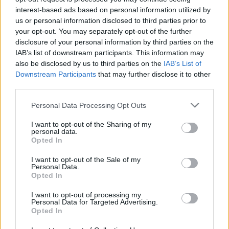
Színház.hu logóját, amely egy külön ablakban
interest-based ads based on personal information utilized by
kinyitja a Portál főoldalát, azaz élő link mutat a
us or personal information disclosed to third parties prior to
www.szinhaz.hu url-re. A logót, különböző mértben
your opt-out. You may separately opt-out of the further
és felbontásban a www.szinhaz.hu/logo oldalról
disclosure of your personal information by third parties on the
lehet letölteni.
IAB’s list of downstream participants. This information may
also be disclosed by us to third parties on the
IAB’s List of
Downstream Participants
that may further disclose it to other
third parties.
Please note that this website/app uses one or more Google
Personal Data Processing Opt Outs
services and may gather and store information including but
not limited to your visit or usage behaviour. You may click to
I want to opt-out of the Sharing of my
personal data.
grant or deny consent to Google and its third-party tags to
Ajánlott bejegyzések:
Opted In
use your data for below specified purposes in below Google
consent section.
I want to opt-out of the Sale of my
Personal Data.
Indul az e-Trafó online programsorozat
Opted In
I want to opt-out of processing my
Personal Data for Targeted Advertising.
Opted In
Rögtön dupla premierrel kezdi az új