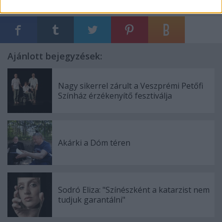
Ajánlott bejegyzések:
Nagy sikerrel zárult a Veszprémi Petőfi
Színház érzékenyítő fesztiválja
Akárki a Dóm téren
Sodró Eliza: "Színészként a katarzist nem
tudjuk garantálni"