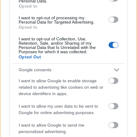
Personal Data.
A
Opted In
Marosvásárhelyi
Színművészeti
I want to opt-out of processing my
Egyetem végzős
Personal Data for Targeted Advertising.
Opted In
színisei A hideg
gyermek című
I want to opt-out of Collection, Use,
előadásban
Retention, Sale, and/or Sharing of my
Personal Data that Is Unrelated with the
Purposes for which it was collected.
Opted Out
Google consents
I want to allow Google to enable storage
Az Állami Zsidó
related to advertising like cookies on web or
Színház
device identifiers in apps.
fesztiválelőadása:
Amsterdamból:
I want to allow my user data to be sent to
Anneee Fraaaank!
Google for online advertising purposes.
I want to allow Google to send me
personalized advertising.