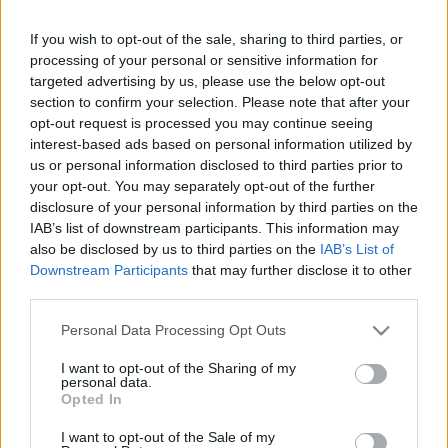
Társulata
If you wish to opt-out of the sale, sharing to third parties, or
processing of your personal or sensitive information for
targeted advertising by us, please use the below opt-out
section to confirm your selection. Please note that after your
opt-out request is processed you may continue seeing
interest-based ads based on personal information utilized by
Zurinka - Az
us or personal information disclosed to third parties prior to
Marosvásárhelyi
your opt-out. You may separately opt-out of the further
Ariel Színház
disclosure of your personal information by third parties on the
művészei roma
IAB’s list of downstream participants. This information may
nyelven
also be disclosed by us to third parties on the
IAB’s List of
mutatták be a
Downstream Participants
that may further disclose it to other
cigány mesét
third parties.
Please note that this website/app uses one or more Google
Personal Data Processing Opt Outs
services and may gather and store information including but
not limited to your visit or usage behaviour. You may click to
I want to opt-out of the Sharing of my
personal data.
grant or deny consent to Google and its third-party tags to
Opted In
use your data for below specified purposes in below Google
consent section.
I want to opt-out of the Sale of my