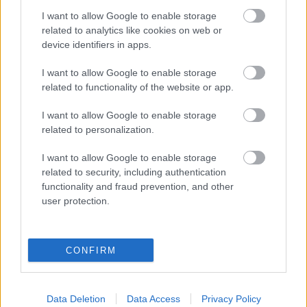
A Csíki
I want to allow Google to enable storage
Játékszín
related to analytics like cookies on web or
legújabb
device identifiers in apps.
bemutatója:
Szerelem
I want to allow Google to enable storage
related to functionality of the website or app.
I want to allow Google to enable storage
related to personalization.
I want to allow Google to enable storage
related to security, including authentication
Tomcsa Sándor
functionality and fraud prevention, and other
Színház,
user protection.
Székelyudvarhely:
Anna Karenina
pályaudvar
CONFIRM
forrás: hamlet.ro
Data Deletion
Data Access
Privacy Policy