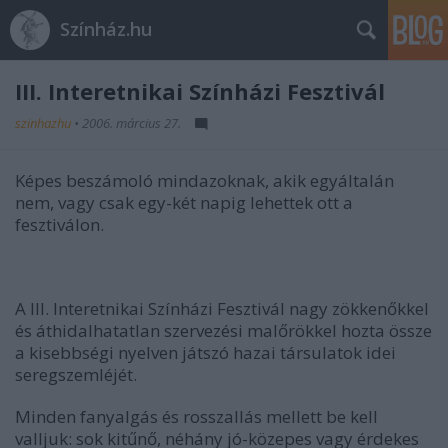
Színház.hu
III. Interetnikai Színházi Fesztivál
szinhazhu
•
2006. március 27.
Képes beszámoló mindazoknak, akik egyáltalán
nem, vagy csak egy-két napig lehettek ott a
fesztiválon.
A III. Interetnikai Színházi Fesztivál nagy zökkenőkkel
és áthidalhatatlan szervezési malőrökkel hozta össze
a kisebbségi nyelven játszó hazai társulatok idei
seregszemléjét.
Minden fanyalgás és rosszallás mellett be kell
valljuk: sok kitűnő, néhány jó-közepes vagy érdekes