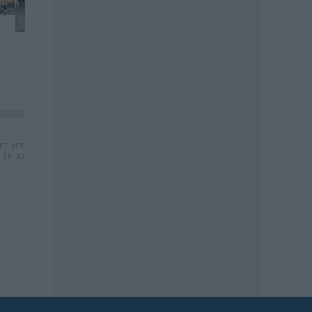
milyen
és az