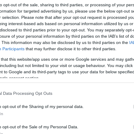
to opt-out of the sale, sharing to third parties, or processing of your per
cei Zsolt
) egyaránt alkotják, ugyanakkor több ve
formation for targeted advertising by us, please use the below opt-out s
ató a fellépők között.
r selection. Please note that after your opt-out request is processed y
eing interest-based ads based on personal information utilized by us or
yedi színt jelent a mai magyar színházak sorában 
disclosed to third parties prior to your opt-out. You may separately opt-
l, ami elementáris és húsbavágó humorral mutatja b
losure of your personal information by third parties on the IAB’s list of
. This information may also be disclosed by us to third parties on the
IA
álkozó világunkat. A társulat igyekszik olyan szín
Participants
that may further disclose it to other third parties.
alálható a prózai- és mozgásszínház minden ismé
részét képezi a Pont Műhely esztétikájának, hisz
 that this website/app uses one or more Google services and may gath
including but not limited to your visit or usage behaviour. You may click 
bert, Sabák Péter,
Szesztay Dávid
) is található. A
 to Google and its third-party tags to use your data for below specifi
t pl.
Keszég László és Zsótér Sándor
. Gyakran ves
ogle consent section.
minek eredményeképpen az amerikai
Jay Scheib
is 
l Data Processing Opt Outs
szott
Őszinte, de igaz
produkció a társulat
"Az E
o opt-out of the Sharing of my personal data.
dik darabja, aminek a premierje 2005-ben volt. Az 
In
ra. Ez utóbbi az egyén és a hozzá legközelebb á
igaz már barátaink és ismerőseink hálójába kalauzo
o opt-out of the Sale of my Personal Data.
In