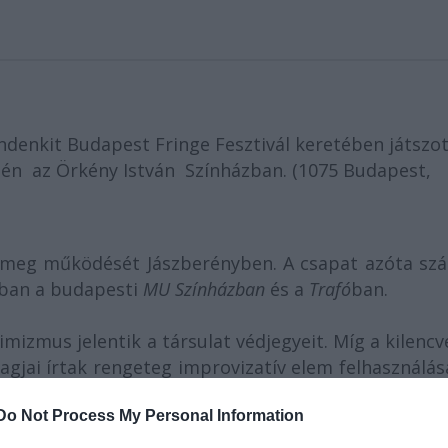
ndenkit Budapest Fringe Fesztivál keretében játszo
 én az Örkény István Színházban. (1075 Budapest,
 meg működését Jászberényben. A csapat azóta sz
rban a budapesti
MU Színházban
és a
Trafó
ban.
mizmus jelentik a társulat védjegyeit. Míg a kilenc
gjai írtak rengeteg improvizatív elem felhasználás
t megtalálhatóak a klasszikus szerzők (pl.:
Tenne
Do Not Process My Personal Information
írók alkotásai (pl.:
Sarah Kane, Bíró László
). A társu
rnatív színházi múlttal rendelkező színészek (pl.:
Bar