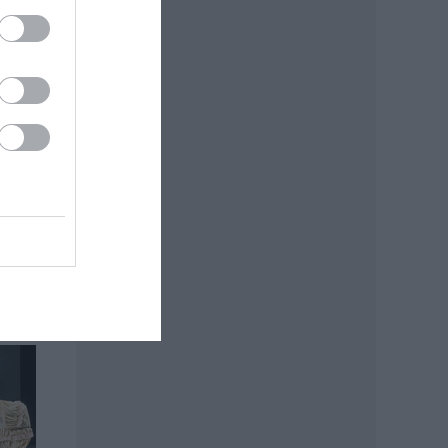
űhely