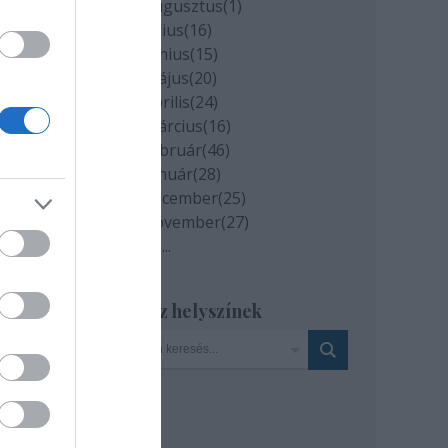
iduum
2020 augusztus
(
1
)
2020 július
(
16
)
2020 június
(
15
)
2020 május
(
20
)
2020 április
(
24
)
2020 március
(
16
)
2020 február
(
46
)
2020 január
(
28
)
2019 december
(
25
)
2019 november
(
27
)
Tovább
...
Szinház helyszínek