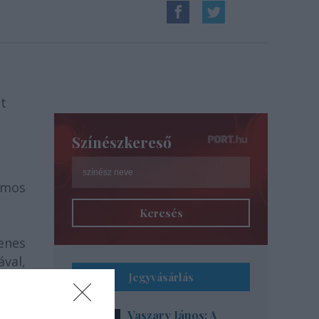
tt
Színészkereső
ámos
Keresés
venes
ával,
Jegyvásárlás
ssee
latot
Vaszary János: A
anyi