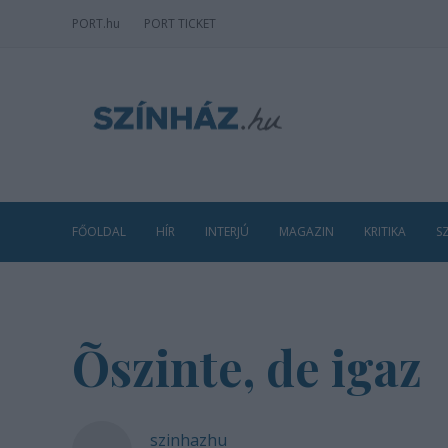
PORT
.hu
PORT TICKET
FŐOLDAL
HÍR
INTERJÚ
MAGAZIN
KRITIKA
S
Õszinte, de igaz
szinhazhu