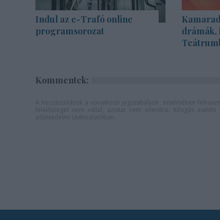
Indul az e-Trafó online
Kamarada
programsorozat
drámák, 
Teátrum
Kommentek:
A hozzászólások a
vonatkozó jogszabályok
értelmében felhaszná
felelősséget nem vállal, azokat nem ellenőrzi. Kifogás eseté
adatvédelmi tájékoztatóban
.