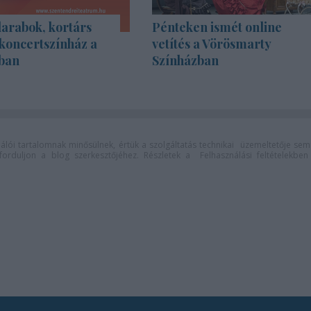
rabok, kortárs
Pénteken ismét online
koncertszínház a
vetítés a Vörösmarty
ban
Színházban
lói tartalomnak minősülnek, értük a
szolgáltatás technikai
üzemeltetője sem
n forduljon a blog szerkesztőjéhez. Részletek a
Felhasználási feltételekben