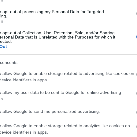
évad premierje - egy újabb fókusztágítással az indiv
llammal ill. a különféle szerveződésekkel.
to opt-out of processing my Personal Data for Targeted
ing.
In
BÓL:
o opt-out of Collection, Use, Retention, Sale, and/or Sharing
ersonal Data that Is Unrelated with the Purposes for which it
lected.
endezte: Jay Scheib)
Out
consents
r Sándor
)
o allow Google to enable storage related to advertising like cookies on
evice identifiers in apps.
g László
)
o allow my user data to be sent to Google for online advertising
s.
heib
)
to allow Google to send me personalized advertising.
o allow Google to enable storage related to analytics like cookies on
evice identifiers in apps.
 László
)