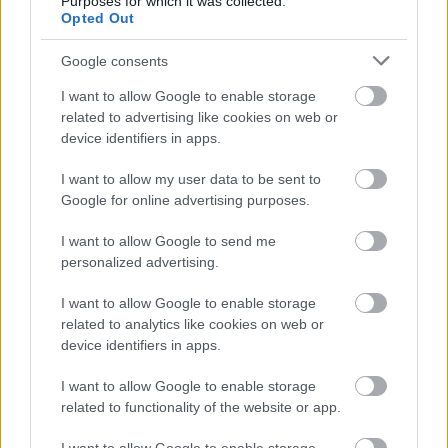
Purposes for which it was collected.
kellett hagyatkoznunk - még szerencse, hogy a
Opted Out
rendező, Achim Conrad maga is színész.
Google consents
- Mi volt Achim Conrad rendezésének magja?
I want to allow Google to enable storage
related to advertising like cookies on web or
Friederike Bernau:
- Nino D'Introna és Giacomo
device identifiers in apps.
Ravicchio darabja tág teret enged a játéknak. Így
aztán mindkét színész játékosan és improvizálva
I want to allow my user data to be sent to
vezette, segítette egymást a próbák során. A mű
Google for online advertising purposes.
rendkívüli módon megmozgatja a fantáziát, aminek
hiteles színpadi megjelenítéséhez elengedhetetlen a
I want to allow Google to send me
színészek kreativitása. Erre a játékosságra, a két
personalized advertising.
színész intenzív egymásra hatására alapozta
koncepcióját Achim Conrad. Olyan produkció
I want to allow Google to enable storage
született, amire azt kell mondanunk: családi színház
related to analytics like cookies on web or
- hiszen fiatalok és felnőttek egyaránt jól és
device identifiers in apps.
tartalmasan szórakozhatnak az előadás 70 perce
alatt.
I want to allow Google to enable storage
related to functionality of the website or app.
- Regensburgban hol zajlanak a Robinson & Crusoe