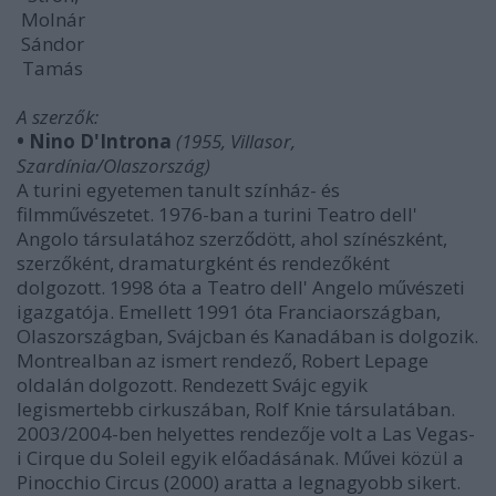
Molnár
Sándor
Tamás
A szerzők:
• Nino D'Introna
(1955, Villasor,
Szardínia/Olaszország)
A turini egyetemen tanult színház- és
filmművészetet. 1976-ban a turini Teatro dell'
Angolo társulatához szerződött, ahol színészként,
szerzőként, dramaturgként és rendezőként
dolgozott. 1998 óta a Teatro dell' Angelo művészeti
igazgatója. Emellett 1991 óta Franciaországban,
Olaszországban, Svájcban és Kanadában is dolgozik.
Montrealban az ismert rendező, Robert Lepage
oldalán dolgozott. Rendezett Svájc egyik
legismertebb cirkuszában, Rolf Knie társulatában.
2003/2004-ben helyettes rendezője volt a Las Vegas-
i Cirque du Soleil egyik előadásának. Művei közül a
Pinocchio Circus (2000) aratta a legnagyobb sikert.