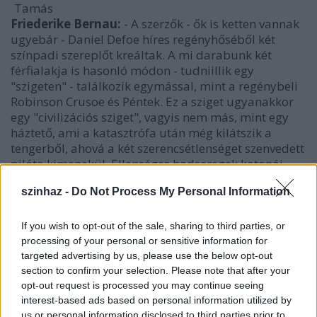
Tamás
Friederike Bernau:
- A szerzők - ők is ketten vannak
ugyebár - Daniel Defoe híres regényhőséből két
színpadi szereplőt kreáltak. A mi darabunk két
férfialakja is hasonló módon - tudniillik egy
"szigeten" - találkozik egymással, mint a regénybeli
Robinson Crusoe és Péntek. Ez a sziget ugyanakkor
egy "civilizációs sziget", vagyis nem más, mint egy
háztető, ami a katasztrófa után még kilátszik a
tengerből, ahová a két szerencsétlenséget szenvedett
pilóta kimenekül. Ellenséges hadseregek katonái,
ráadásul nincs olyan közös nyelv, amin
szinhaz -
Do Not Process My Personal Information
megértethetnék egymást. Mégis meg kell próbálniuk
a túlélést a megmaradt kis területen. Végül szavak
nélkül is megtalálják a közös nyelvet, és mély
If you wish to opt-out of the sale, sharing to third parties, or
barátság szövődik közöttük.
processing of your personal or sensitive information for
targeted advertising by us, please use the below opt-out
- Kétnyelvű az előadás?
section to confirm your selection. Please note that after your
opt-out request is processed you may continue seeing
Friederike Bernau:
interest-based ads based on personal information utilized by
- Mivel a színdarab két
us or personal information disclosed to third parties prior to