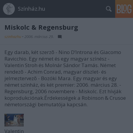
Színház.hu
Miskolc & Regensburg
szinhazhu
•
2006. március 29.
Egy darab, két szerzõ - Nino D’Introna és Giacomo
Ravicchio. Egy német és egy magyar színész -
Valentin Stroh és Molnár Sándor Tamás. Német
rendezõ - Achim Conrad, magyar díszlet- és
jelmeztervezõ - Bozóki Mara. Egy magyar és egy
német színház, és két premier: 2006. március 28. -
Regensburg, 2006 novembere - Miskolc. Ezt hívják
koprodukciónak.Érdekességek a Robinson & Crusoe
németországi bemutatója kapcsán.
Valentin