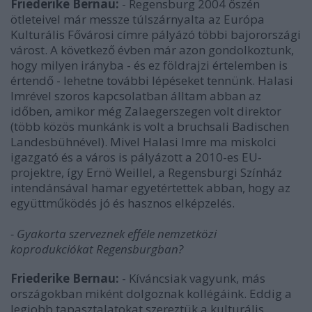
Friederike Bernau:
- Regensburg 2004 őszén
ötleteivel már messze túlszárnyalta az Európa
Kulturális Fővárosi címre pályázó többi bajorországi
várost. A következő évben már azon gondolkoztunk,
hogy milyen irányba - és ez földrajzi értelemben is
értendő - lehetne további lépéseket tennünk. Halasi
Imrével szoros kapcsolatban álltam abban az
időben, amikor még Zalaegerszegen volt direktor
(több közös munkánk is volt a bruchsali Badischen
Landesbühnével). Mivel Halasi Imre ma miskolci
igazgató és a város is pályázott a 2010-es EU-
projektre, így Ernö Weillel, a Regensburgi Színház
intendánsával hamar egyetértettek abban, hogy az
együttműködés jó és hasznos elképzelés.
- Gyakorta szerveznek efféle nemzetközi
koprodukciókat Regensburgban?
Friederike Bernau:
- Kíváncsiak vagyunk, más
országokban miként dolgoznak kollégáink. Eddig a
legjobb tapasztalatokat szereztük a kulturális