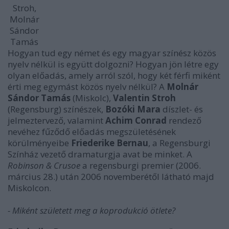
Stroh,
Molnár
Sándor
Tamás
Hogyan tud egy német és egy magyar színész közös
nyelv nélkül is együtt dolgozni? Hogyan jön létre egy
olyan előadás, amely arról szól, hogy két férfi miként
érti meg egymást közös nyelv nélkül? A
Molnár
Sándor Tamás
(Miskolc),
Valentin Stroh
(Regensburg) színészek,
Bozóki Mara
díszlet- és
jelmeztervező, valamint
Achim Conrad
rendező
nevéhez fűződő előadás megszületésének
körülményeibe
Friederike Bernau
, a Regensburgi
Színház vezető dramaturgja avat be minket. A
Robinson & Crusoe
a regensburgi premier (2006.
március 28.) után 2006 novemberétől látható majd
Miskolcon.
- Miként született meg a koprodukció ötlete?