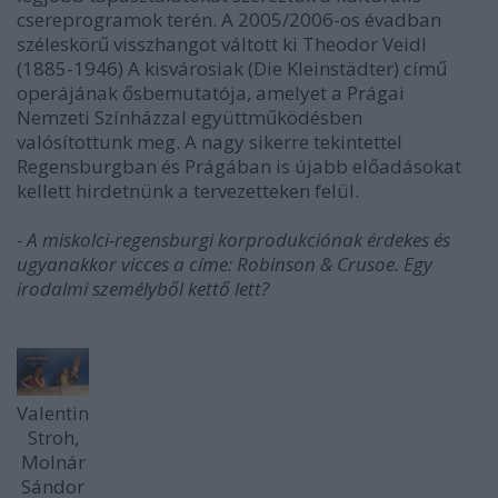
csereprogramok terén. A 2005/2006-os évadban
széleskörű visszhangot váltott ki Theodor Veidl
(1885-1946) A kisvárosiak (Die Kleinstädter) című
operájának ősbemutatója, amelyet a Prágai
Nemzeti Színházzal együttműködésben
valósítottunk meg. A nagy sikerre tekintettel
Regensburgban és Prágában is újabb előadásokat
kellett hirdetnünk a tervezetteken felül.
- A miskolci-regensburgi korprodukciónak érdekes és
ugyanakkor vicces a címe: Robinson & Crusoe. Egy
irodalmi személyből kettő lett?
Valentin
Stroh,
Molnár
Sándor