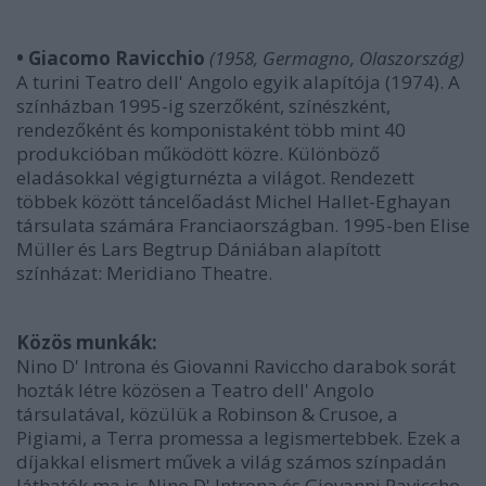
• Giacomo Ravicchio
(1958, Germagno, Olaszország)
A turini Teatro dell' Angolo egyik alapítója (1974). A
színházban 1995-ig szerzőként, színészként,
rendezőként és komponistaként több mint 40
produkcióban működött közre. Különböző
eladásokkal végigturnézta a világot. Rendezett
többek között táncelőadást Michel Hallet-Eghayan
társulata számára Franciaországban. 1995-ben Elise
Müller és Lars Begtrup Dániában alapított
színházat: Meridiano Theatre.
Közös munkák:
Nino D' Introna és Giovanni Raviccho darabok sorát
hozták létre közösen a Teatro dell' Angolo
társulatával, közülük a Robinson & Crusoe, a
Pigiami, a Terra promessa a legismertebbek. Ezek a
díjakkal elismert művek a világ számos színpadán
láthatók ma is. Nino D' Introna és Giovanni Raviccho