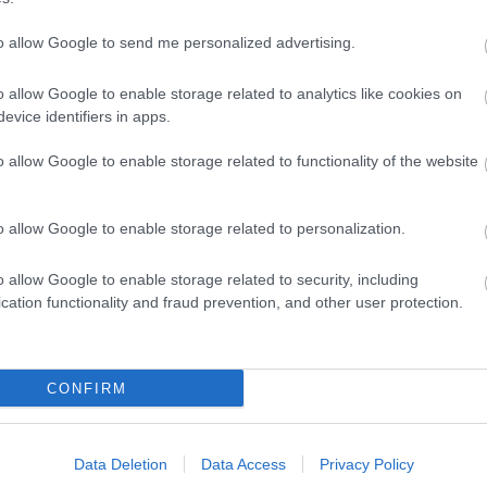
 visz színpadra Jeremy James koreográfiát a Trafó
to allow Google to send me personalized advertising.
emutatott Gaps Lapse and Relapse is a világhírű a
o allow Google to enable storage related to analytics like cookies on
evice identifiers in apps.
es években végigjárta a brit táncélet vezető együtte
a Siobhan Davies Dance Companyval, az Arc és a
o allow Google to enable storage related to functionality of the website
ival berobbant volna a londoni táncéletbe. Klassz
itása jellemzi alkotásait. Jeremy 2000-ben bekövetk
o allow Google to enable storage related to personalization.
ozott, akik kimagaslóan tehetséges előadóként vá
o allow Google to enable storage related to security, including
cation functionality and fraud prevention, and other user protection.
ára készített Gaps Lapse and Relapse és Cheese, 
 Pants-re - jellemző, hogy absztrakciójuk ellenér
ezte kommunikáció a mozgásformákban. Jeremy J
CONFIRM
gesen modern formát szült, annak ellenére, hogy mu
sztette össze. A ma trendszerűen jelen lévő, a ko
 Jeremy James bármely alkotása. A PR-evolution proj
Data Deletion
Data Access
Privacy Policy