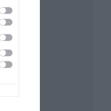
ban,
ngol
seit.
 DV8
ikus
ezett
ltak
és a
e is
ames
nkáit
moly
ectek