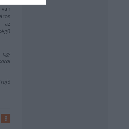
csán
 van
város
l az
ségű
s egy
korai
Trafó