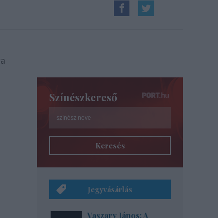
ra
Színészkereső
Keresés
Jegyvásárlás
Vaszary János: A