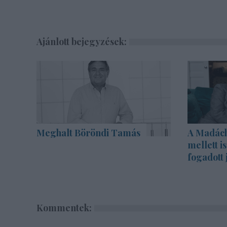
Ajánlott bejegyzések:
Meghalt Böröndi Tamás
A Madách 
mellett i
fogadott 
Kommentek: