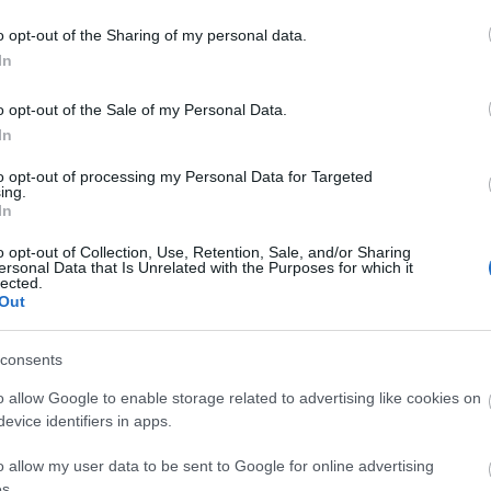
o opt-out of the Sharing of my personal data.
***
In
James: My big pants
o opt-out of the Sale of my Personal Data.
In
horeography:
Jeremy James
to opt-out of processing my Personal Data for Targeted
Music:
Peter Morris
ing.
In
Szereposztás:
Kovács Dóra
o opt-out of Collection, Use, Retention, Sale, and/or Sharing
ersonal Data that Is Unrelated with the Purposes for which it
zmér Alexandra
lected.
Out
Nemes Zsófia
nhaizer Tünde
consents
zabó Csongor
Kun Attila
o allow Google to enable storage related to advertising like cookies on
evice identifiers in apps.
s Bizottsága, Trafó, Budapesti Tavaszi Fesztivál, Panno
o allow my user data to be sent to Google for online advertising
ilharmonikusok
s.