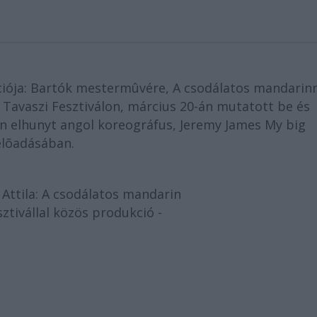
iója: Bartók mestermûvére, A csodálatos mandarin
a Tavaszi Fesztiválon, március 20-án mutatott be és
on elhunyt angol koreográfus, Jeremy James My big
 elõadásában.
 Attila: A csodálatos mandarin
ztivállal közös produkció -