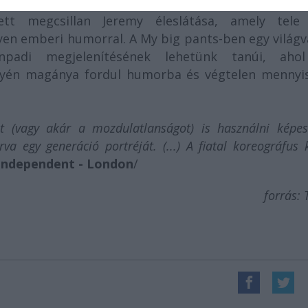
g pants Jeremy James alkotói munkásságának csú
lett megcsillan Jeremy éleslátása, amely tele
lyen emberi humorral. A My big pants-ben egy világ
ínpadi megjelenítésének lehetünk tanúi, aho
egyén magánya fordul humorba és végtelen mennyi
t (vagy akár a mozdulatlanságot) is használni képe
rva egy generáció portréját. (...) A fiatal koreográfus 
Independent - London
/
forrás: 