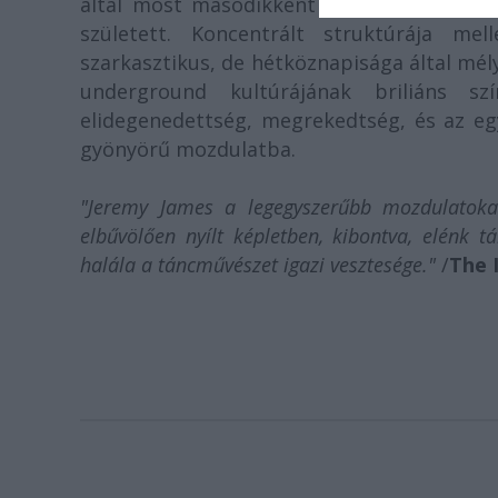
által most másodikként meghívott My bi
született. Koncentrált struktúrája mel
szarkasztikus, de hétköznapisága által mé
underground kultúrájának briliáns sz
elidegenedettség, megrekedtség, és az 
gyönyörű mozdulatba.
"Jeremy James a legegyszerűbb mozdulatoka
elbűvölően nyílt képletben, kibontva, elénk tá
halála a táncművészet igazi vesztesége."
/
The 