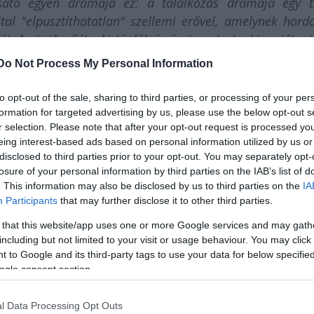
csátó egyén drámája ez: a találkozás drámája egy t
ltal "elpusztíthatatlan" szellemi erővel, amelynek hord
ét. Az örök nőét, aki táplál, óv és összetart, aki erejét a t
Do Not Process My Personal Information
lán
végzett 1993-ban. 1994-ben szerződött a
Ma
to opt-out of the sale, sharing to third parties, or processing of your per
 címzetes szólistája. A társulatnál töltött hét év 
formation for targeted advertising by us, please use the below opt-out s
r selection. Please note that after your opt-out request is processed y
nagy sikerrel, de párhuzamosan a magyar táncművé
eing interest-based ads based on personal information utilized by us or
ozott, mint
Ladányi Andrea
vagy
Juronics Tamás
. 
disclosed to third parties prior to your opt-out. You may separately opt-
oni
Rambert Dance Companyhez
csatlakozott szólista
losure of your personal information by third parties on the IAB’s list of
erte az Inspirációt. 2003-ban létrehozta a
PR-Evolu
. This information may also be disclosed by us to third parties on the
IA
már fel a
Participants
Trafóban
that may further disclose it to other third parties.
.
 that this website/app uses one or more Google services and may gath
including but not limited to your visit or usage behaviour. You may click 
 to Google and its third-party tags to use your data for below specifi
ogle consent section.
l Data Processing Opt Outs