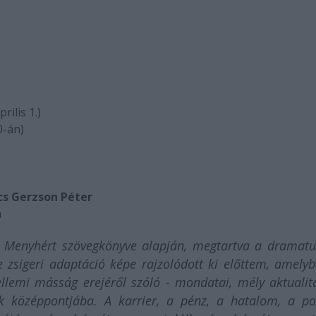
rilis 1.)
0-án)
cs Gerzson Péter
a
 Menyhért szövegkönyve alapján, megtartva a dramatu
e zsigeri adaptáció képe rajzolódott ki előttem, amely
ellemi másság erejéről szóló - mondatai, mély aktualit
k középpontjába. A karrier, a pénz, a hatalom, a po