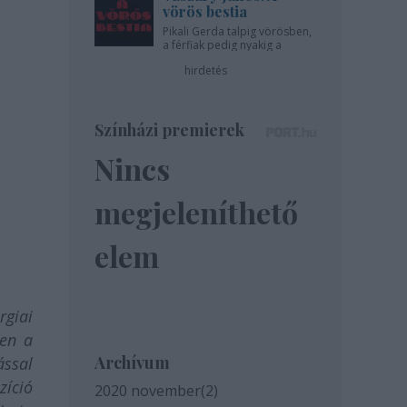
vörös bestia
Pikali Gerda talpig vörösben,
a férfiak pedig nyakig a
pácban - az Újszínházban!
hirdetés
Színházi premierek
Nincs
megjeleníthető
elem
rgiai
ben a
Archívum
ással
zíció
2020 november
(
2
)