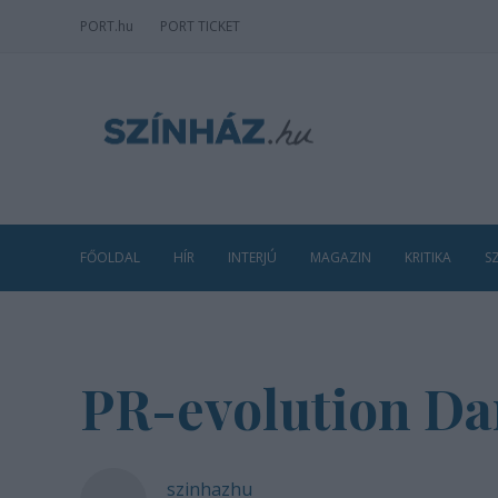
PORT
.hu
PORT TICKET
FŐOLDAL
HÍR
INTERJÚ
MAGAZIN
KRITIKA
S
PR-evolution D
szinhazhu