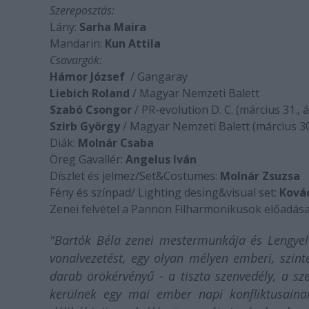
Szereposztás:
Lány:
Sarha Maira
Mandarin:
Kun Attila
Csavargók:
Hámor József
/ Gangaray
Liebich Roland
/ Magyar Nemzeti Balett
Szabó Csongor
/ PR-evolution D. C. (március 31., áp
Szirb György
/ Magyar Nemzeti Balett (március 3
Diák:
Molnár Csaba
Öreg Gavallér:
Angelus Iván
Díszlet és jelmez/Set&Costumes:
Molnár Zsuzsa
Fény és színpad/ Lighting desing&visual set:
Ková
Zenei felvétel a Pannon Filharmonikusok előadás
"Bartók Béla zenei mestermunkája és Lengyel
vonalvezetést, egy olyan mélyen emberi, szint
darab örökérvényű - a tiszta szenvedély, a sz
kerülnek egy mai ember napi konfliktusaina