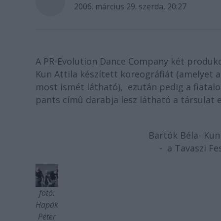
2006. március 29. szerda, 20:27
A PR-Evolution Dance Company két produkc
Kun Attila készített koreográfiát (amelyet 
most ismét látható), ezután pedig a fiatal
pants címû darabja lesz látható a társulat
Bartók Béla- Kun
-
a Tavaszi Fes
fotó:
Hapák
Péter