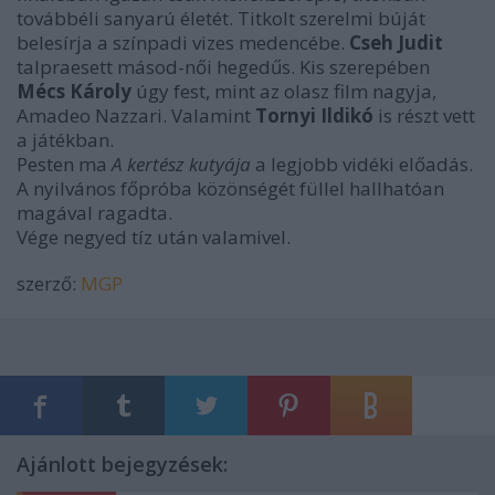
továbbéli sanyarú életét. Titkolt szerelmi búját
belesírja a színpadi vizes medencébe.
Cseh Judit
talpraesett másod-női hegedűs. Kis szerepében
Mécs Károly
úgy fest, mint az olasz film nagyja,
Amadeo Nazzari. Valamint
Tornyi Ildikó
is részt vett
a játékban.
Pesten ma
A kertész kutyája
a legjobb vidéki előadás.
A nyilvános főpróba közönségét füllel hallhatóan
magával ragadta.
Vége negyed tíz után valamivel.
szerző:
MGP
Ajánlott bejegyzések: