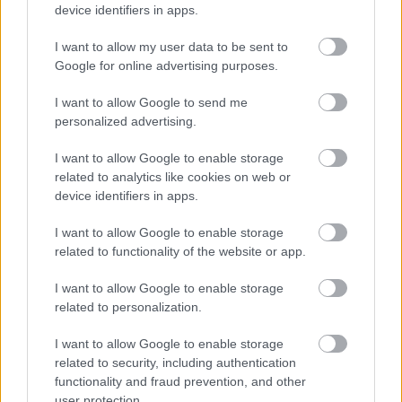
device identifiers in apps.
Eszenyi
Enikő,
I want to allow my user data to be sent to
Szőcs
Google for online advertising purposes.
Artur
I want to allow Google to send me
Kivitelezése tökéletes szaktudásra vall. Nem
personalized advertising.
mondatonként, szavanként, szótagonként csap át
meggyőző ellenkezőjébe az írnokáért hevülő grófnő.
I want to allow Google to enable storage
Karjába olvadó ellágyult tekintetét menet közben
related to analytics like cookies on web or
fagypont alá viszi Eszenyi. Dianája akár egy cirkuszi
device identifiers in apps.
zsonglőrnő. Fölényesen labdázik színes kellékeivel,
néző szemét elkápráztató sebességgel.
I want to allow Google to enable storage
Leghisztérikusabb kirobbanásából könnyedén
related to functionality of the website or app.
átfordul pipiskedő negédességbe. Eszenyi
I want to allow Google to enable storage
lendületes komédiás. Nem Diana istennő. Diana
related to personalization.
sósborszeszes cukorka.
Szőcs Artúr
(Teodoro) - többet mutat, mint a Stuart
I want to allow Google to enable storage
Máriában - nyúlánk, sötéthajú hősszerelmes. Hihető
related to security, including authentication
dönteni képtelen ingadozása, visszahúzódó
functionality and fraud prevention, and other
óvatossága úrnőjével szemben, és gyors lobbanásai
user protection.