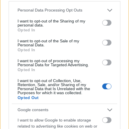
onnan jön, arra távozik, amerre kényelmesen
hatásos. A díszlet alkalmas lehetne akár a Macbeth
Please note that this website/app uses one or more Google
Personal Data Processing Opt Outs
előadásához is. Van benne emelkedő-alámerülő
services and may gather and store information including but
süllyesztő, hol szófát szállít, hol karosszéket,
not limited to your visit or usage behaviour. You may click to
I want to opt-out of the Sharing of my
personal data.
megtakarítva a nyíltszíni átdíszítéseket. Balra van
grant or deny consent to Google and its third-party tags to
Opted In
vizes medencéje a főszereplők komikumának
use your data for below specified purposes in below Google
consent section.
növelésére. Eszenyi belefürdőzése és testéhez
I want to opt-out of the Sale of my
Personal Data.
tapadó kiemelkedése: kacéran erotikus. Szőcs Artúr,
Opted In
vizibirkózása, belefullasztása mulatságos színpadi
ötlet.
I want to opt-out of processing my
Personal Data for Targeted Advertising.
Opted In
Eszenyi Enikő
Diana grófnője virtuóz, minden
árnyalatra pontos és éles játékot kiókumláló,
I want to opt-out of Collection, Use,
plasztikus színpadi jelenléte távirányításos
Retention, Sale, and/or Sharing of my
Personal Data that Is Unrelated with the
színészet. Úgy tetszik, mintha a színész-rendező egy
Purposes for which it was collected.
távoli vezérlőből gombnyomogatással irányítaná
Opted Out
digitális elemekből perfekt tökéletességűvé
szerkesztett játékát.
Google consents
I want to allow Google to enable storage
related to advertising like cookies on web or