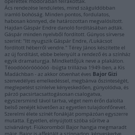
operettek modorában felrakottak.
Ács rendezése lendületes, mind száguldóbban
iramló bohóság. Minden pontos, fordulatos,
habosan könnyed, de határozottan megvalósított.
Hajdan Gáspár Endre danoló fordításában adták.
Gáspár minden nyelvből fordított. Gúnyos sírverse
szerint: "Itt nyugszik Gáspár Endre, /Lukácsot
fordított héberről vendre." Térey János készítette el
az új fordítást, ebbe belenyúlt a rendező és a színház
egyik dramaturgja. Mindkettőjük neve a plakáton.
Téoodóóóróóóóóó -búgta trillázva 1949-ben, a Kis
Madáchban - az akkor ötvenhat éves
Bajor Gizi
szenvedélyes emelkedéssel, megbánva őszinteségét,
meglepetést színlelve kényeskedően, gúnyolódva, és
párzó pacsirtacsattogásosan csalogatva,
egyszersmind távol tartva, véget nem érőn dalolta
belső zenéjét követően az egyetlen tulajdonfőnevet.
Szerelmi élete színét fonákját pompázóan egyszerre
mutatta. Egyetlen, elnyújtott szóba sűrítve a
szivárványt. Fiúkoromból Bajor hangja megmaradt
máig. Bajor is affektált a színpadon, kényeskedve