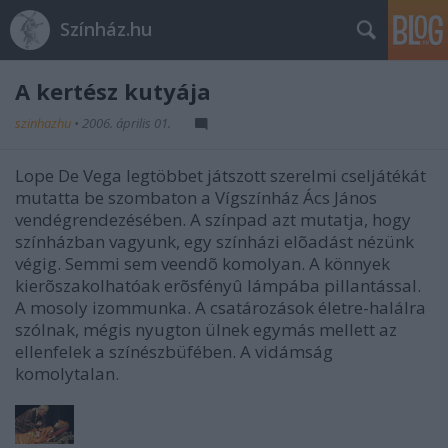
Színház.hu
A kertész kutyája
szinhazhu
•
2006. április 01.
Lope De Vega legtöbbet játszott szerelmi cseljátékát
mutatta be szombaton a Vígszínház Ács János
vendégrendezésében. A színpad azt mutatja, hogy
színházban vagyunk, egy színházi elõadást nézünk
végig. Semmi sem veendõ komolyan. A könnyek
kierõszakolhatóak erõsfényû lámpába pillantással.
A mosoly izommunka. A csatározások életre-halálra
szólnak, mégis nyugton ülnek egymás mellett az
ellenfelek a színészbüfében. A vidámság
komolytalan.