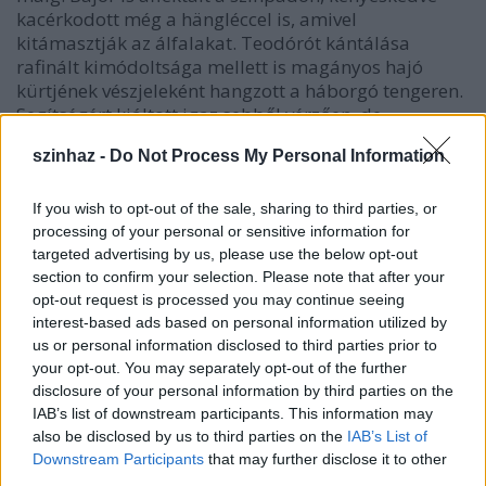
kacérkodott még a hängléccel is, amivel
kitámasztják az álfalakat. Teodórót kántálása
rafinált kimódoltsága mellett is magányos hajó
kürtjének vészjeleként hangzott a háborgó tengeren.
Segítségért kiáltott igaz sebből vérzően, de
védekezésül affektáltan.
szinhaz -
Do Not Process My Personal Information
Tornyi
If you wish to opt-out of the sale, sharing to third parties, or
Ildikó,
processing of your personal or sensitive information for
targeted advertising by us, please use the below opt-out
Eszenyi
section to confirm your selection. Please note that after your
Enikő
opt-out request is processed you may continue seeing
interest-based ads based on personal information utilized by
Gyarmathy Ágnes
jelmezei félreérthetetlenül
us or personal information disclosed to third parties prior to
közlik: az előadás VALAMIKOR játszódik. Ha innen
your opt-out. You may separately opt-out of the further
nézzük: mai viseletek, ha onnan nézzük: történelmi
disclosure of your personal information by third parties on the
múlt. Menczel Róbert bő díszlete akár egy
IAB’s list of downstream participants. This information may
bemutatómozi előcsarnoka a hangosfilm kezdetein.
also be disclosed by us to third parties on the
IAB’s List of
Túlméretezettsége ajándék a rendezőnek: nem sok
Downstream Participants
that may further disclose it to other
bajlódás esik, mi merre van a grófnő házában. Ki-ki
third parties.