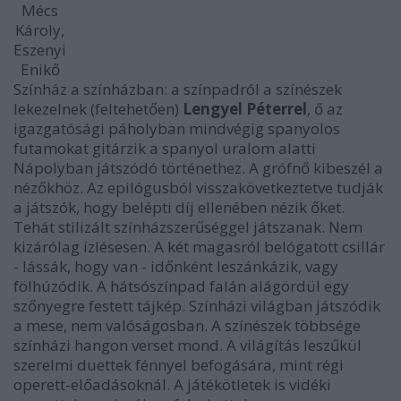
Mécs
Károly,
Eszenyi
Enikő
Színház a színházban: a színpadról a színészek
lekezelnek (feltehetően)
Lengyel Péterrel
, ő az
igazgatósági páholyban mindvégig spanyolos
futamokat gitárzik a spanyol uralom alatti
Nápolyban játszódó történethez. A grófnő kibeszél a
nézőkhöz. Az epilógusból visszakövetkeztetve tudják
a játszók, hogy belépti díj ellenében nézik őket.
Tehát stilizált színházszerűséggel játszanak. Nem
kizárólag ízlésesen. A két magasról belógatott csillár
- lássák, hogy van - időnként leszánkázik, vagy
fölhúzódik. A hátsószínpad falán alágördül egy
szőnyegre festett tájkép. Színházi világban játszódik
a mese, nem valóságosban. A színészek többsége
színházi hangon verset mond. A világítás leszűkül
szerelmi duettek fénnyel befogására, mint régi
operett-előadásoknál. A játékötletek is vidéki