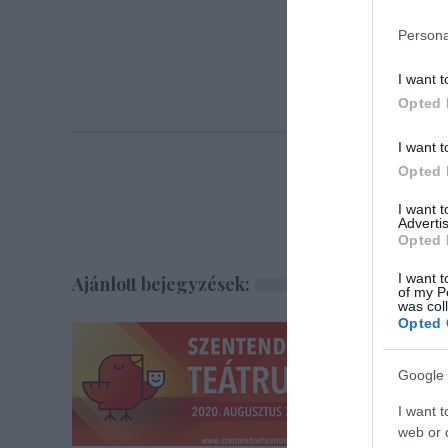
Persona
I want t
Opted 
I want t
Opted 
I want 
Advertis
Opted 
I want t
Ajánlott bejegyzések:
of my P
was col
Opted 
Google 
I want t
web or d