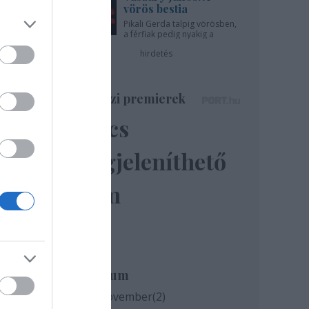
vörös bestia
ínház
Pikali Gerda talpig vörösben,
a férfiak pedig nyakig a
pácban - az Újszínházban!
hirdetés
Színházi premierek
Nincs
megjeleníthető
elem
Archívum
2020 november
(
2
)