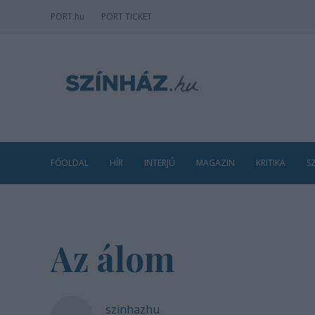
PORT
.hu
PORT TICKET
FŐOLDAL
HÍR
INTERJÚ
MAGAZIN
KRITIKA
S
Az álom
szinhazhu