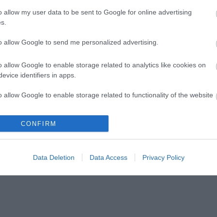
es találkozások
Új bemutatóra készül a
o allow my user data to be sent to Google for online advertising
on
Veszprémi Petőfi Színház
s.
to allow Google to send me personalized advertising.
o allow Google to enable storage related to analytics like cookies on
evice identifiers in apps.
lói tartalomnak minősülnek, értük a
szolgáltatás technikai
üzemeltetője sem
o allow Google to enable storage related to functionality of the website
n forduljon a blog szerkesztőjéhez. Részletek a
Felhasználási feltételekben
CONFIRM
o allow Google to enable storage related to personalization.
o allow Google to enable storage related to security, including
Data Deletion
Data Access
Privacy Policy
cation functionality and fraud prevention, and other user protection.