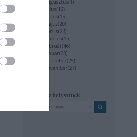
2020 augusztus
(
1
)
2020 július
(
16
)
2020 június
(
15
)
2020 május
(
20
)
2020 április
(
24
)
2020 március
(
16
)
2020 február
(
46
)
2020 január
(
28
)
milyen
2019 december
(
25
)
és az
2019 november
(
27
)
Tovább
...
Szinház helyszínek