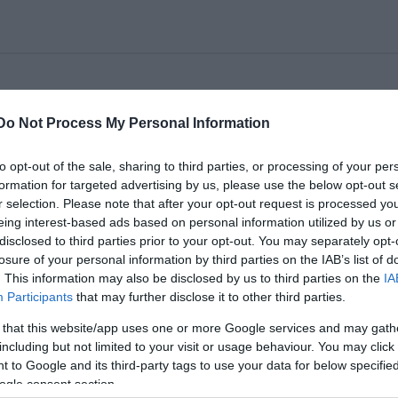
nésze és nemzetközi hírû pantomimmûvész. "Csodál
Do Not Process My Personal Information
tség. Már ez is elég lenne, hogy egy egész estére
nnél: igazi clown, öniróniára hajló, a fekete humor
to opt-out of the sale, sharing to third parties, or processing of your per
formation for targeted advertising by us, please use the below opt-out s
r selection. Please note that after your opt-out request is processed y
ldalúságával, kifejezőerejével és improvizációs készségéve
eing interest-based ads based on personal information utilized by us or
ntomim minden idők legnagyobb mesterére Charlie Chaplinr
disclosed to third parties prior to your opt-out. You may separately opt-
losure of your personal information by third parties on the IAB’s list of
a Bécset, Velencét, Frankfurtot, Zürichet, Marseille-t,
. This information may also be disclosed by us to third parties on the
IA
e-t és Quebecet. Szereti az embereket, nem akar provokálni
Participants
that may further disclose it to other third parties.
etőleg a Katona közönségét is elbűvöli majd ez a rendkívül
 that this website/app uses one or more Google services and may gath
including but not limited to your visit or usage behaviour. You may click 
: Katona József Színház
 to Google and its third-party tags to use your data for below specifi
ogle consent section.
06. április 2., vasárnap 19h