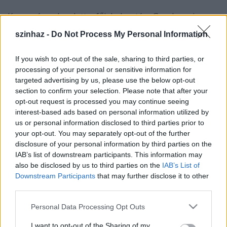
Kaposváron kezdett a főiskola után. Gombrowicz:
Esküvő-jének főszerepét, Henryket játszotta,
szinhaz -
Do Not Process My Personal Information
ugyancsak Ács rendezésében. Az előadás elején a
leeresztett függönyszárnyak közül tűnt elő, és
biztonsággal járta végig az álomszerű játékot a
If you wish to opt-out of the sale, sharing to third parties, or
processing of your personal or sensitive information for
képzelet és a valóság keskeny mezsgyéjén.
targeted advertising by us, please use the below opt-out
section to confirm your selection. Please note that after your
Majd minden nagy szerepet eljátszott. Kivétel nélkül
opt-out request is processed you may continue seeing
minden szerepét jól játszotta el. Antik és modern,
interest-based ads based on personal information utilized by
magyar, orosz, német, angol, francia klasszikus
us or personal information disclosed to third parties prior to
világirodalmi remekeknek és újsütetű színműveknek
your opt-out. You may separately opt-out of the further
adott testet, hangot, elidegeníthetetlen arcot.,
disclosure of your personal information by third parties on the
Szerencsés adottságai voltak. Vonzó külső. Szép
IAB’s list of downstream participants. This information may
orgánum. Plasztikus mozgáskészség. Intelligencia és
also be disclosed by us to third parties on the
IAB’s List of
színészi érzékenység.
Downstream Participants
that may further disclose it to other
third parties.
Pályájának egyetlen ellensége volt. Ő maga. A
magabiztos, körülirigyelt, csúcson járó színész félt a
Please note that this website/app uses one or more Google
Personal Data Processing Opt Outs
szerepektől, félt a színpadtól. Félt a nyilvános
services and may gather and store information including but
őszinteségtől. Félt attól a mágikus erőtől, hogy
not limited to your visit or usage behaviour. You may click to
I want to opt-out of the Sharing of my