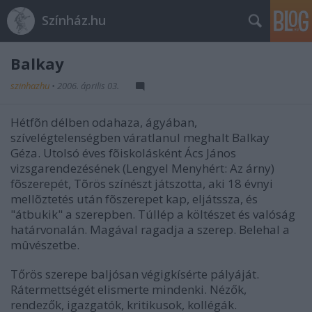
Színház.hu
Balkay
szinhazhu
•
2006. április 03.
Hétfõn délben odahaza, ágyában,
szívelégtelenségben váratlanul meghalt Balkay
Géza. Utolsó éves fõiskolásként Ács János
vizsgarendezésének (Lengyel Menyhért: Az árny)
fõszerepét, Tõrös színészt játszotta, aki 18 évnyi
mellõztetés után fõszerepet kap, eljátssza, és
"átbukik" a szerepben. Túllép a költészet és valóság
határvonalán. Magával ragadja a szerep. Belehal a
mûvészetbe.
Tőrös szerepe baljósan végigkísérte pályáját.
Rátermettségét elismerte mindenki. Nézők,
rendezők, igazgatók, kritikusok, kollégák.