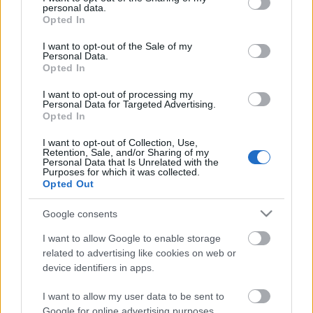
personal data.
"átbukik" a szerepbe, elveszti egyéniségét, belehal a
grant or deny consent to Google and its third-party tags to
Opted In
színészetbe. Félelmében önpusztítóan élt. Amikor
use your data for below specified purposes in below Google
már mindenki lemondott róla, váratlanul
consent section.
I want to opt-out of the Sale of my
Personal Data.
összeszedte magát, új életet kezdett, új feleség
Opted In
oldalán. Rendezni kezdett. És ezt is jól csinálta.
Tanított verset, színpadi beszédet, színjátszást és
I want to opt-out of processing my
színházi morált az RS9 pinceszínházban.
Personal Data for Targeted Advertising.
Opted In
1952. szeptember 5-én született.
I want to opt-out of Collection, Use,
Retention, Sale, and/or Sharing of my
MGP
Personal Data that Is Unrelated with the
Purposes for which it was collected.
Opted Out
Google consents
I want to allow Google to enable storage
related to advertising like cookies on web or
device identifiers in apps.
Ajánlott bejegyzések:
I want to allow my user data to be sent to
Google for online advertising purposes.