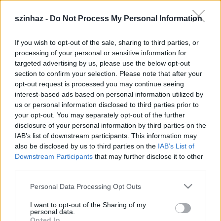
fordította:
Czimer József
H. C. Curry:
Kézdy György
szinhaz -
Do Not Process My Personal Information
Noah Curry:
Várnai Szilárd
Jim Curry:
Borbély T. András
If you wish to opt-out of the sale, sharing to third parties, or
Lizzie Curry:
Orosz Anna
processing of your personal or sensitive information for
Starbuck:
Bede-Fazekas Szabolcs
targeted advertising by us, please use the below opt-out
File:
Szirtes Balázs
section to confirm your selection. Please note that after your
A sheriff:
Zsuzsa Mihály
opt-out request is processed you may continue seeing
interest-based ads based on personal information utilized by
Díszlet:
Domonkos László
us or personal information disclosed to third parties prior to
Jelmez:
Veréb Dia
your opt-out. You may separately opt-out of the further
Jelmez-kivitelező:
Zsigár Cecília
disclosure of your personal information by third parties on the
A rendező munkatársa:
Darvalics Edina
IAB’s list of downstream participants. This information may
also be disclosed by us to third parties on the
IAB’s List of
Rendező:Czeizel Gábor
Downstream Participants
that may further disclose it to other
third parties.
Bemutató: 2006. április 7.péntek 19.00
Please note that this website/app uses one or more Google
Personal Data Processing Opt Outs
services and may gather and store information including but
A Curry család is szenved a hőségtől, de nekik
not limited to your visit or usage behaviour. You may click to
I want to opt-out of the Sharing of my
nagyobb problémájuk is van: férjhez kellene adni
personal data.
grant or deny consent to Google and its third-party tags to
(vagy nem adni) Lizzie-t, aki már benne van a
Opted In