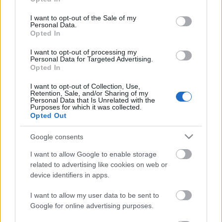
use your data for below specified purposes in below Google
korban.
consent section.
I want to opt-out of the Sale of my
Az esőcsináló Starbuck váratlan érkezése
Personal Data.
felcsillantja a reményt és kirobbantja a lappangó
Opted In
feszültségeket.
I want to opt-out of processing my
Personal Data for Targeted Advertising.
Opted In
forrás: Gózon Gyula Kamaraszínház
I want to opt-out of Collection, Use,
Retention, Sale, and/or Sharing of my
Personal Data that Is Unrelated with the
Purposes for which it was collected.
Opted Out
Google consents
Ajánlott bejegyzések:
I want to allow Google to enable storage
related to advertising like cookies on web or
device identifiers in apps.
Indul az e-Trafó online programsorozat
I want to allow my user data to be sent to
Google for online advertising purposes.