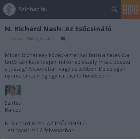
Színház.hu
N. Richard Nash: Az Esőcsináló
szinhazhu
•
2006. április 04.
Miben bízhat egy közép-amerikai farm a hetek óta
tartó kánikula idején, mikor az aszály miatt pusztul
a jószág? A csodában vagy az esõben. De az égen
nyoma sincs még egy ici-pici felhõnek sem!
Szirtes
Balázs
N. Richard Nash: AZ ESŐCSINÁLÓ
- színpadi mű 2 felvonásban -