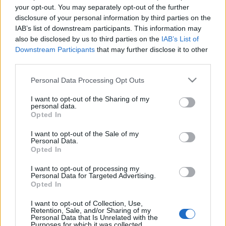
your opt-out. You may separately opt-out of the further
Belle:
Halas Adelaida
disclosure of your personal information by third parties on the
Fiatal Scrooge:
Gula Péter
IAB’s list of downstream participants. This information may
Dilberné:
Módri Györgyi
also be disclosed by us to third parties on the
IAB’s List of
Mrs. Fezziwig:
Soltis Eleonóra
Downstream Participants
that may further disclose it to other
Kicsi Tim xxx
third parties.
Mrs. Cratchit:
Topolcsányi Laura
Fanny:
Borsos Beáta
Domján Edit-díjas
Please note that this website/app uses one or more Google
Personal Data Processing Opt Outs
Gyermek Scrooge xxx
services and may gather and store information including but
Koldusgyerek xxx
not limited to your visit or usage behaviour. You may click to
I want to opt-out of the Sharing of my
personal data.
Joe bácsi, Mr. Ortle:
Máté P. Gábor
grant or deny consent to Google and its third-party tags to
Opted In
Temetkezési vállalkozó, Mr. Crumb:
Baj László
use your data for below specified purposes in below Google
Mosónő:
Koncz Eszter
consent section.
I want to opt-out of the Sale of my
Personal Data.
Iskolamester, Kapitány, Jonathan:
Benczédi Sándor
Opted In
Petőfi-díjas
Peter:
Subi Zoltán
I want to opt-out of processing my
Belinda:
Főző Ditta
Personal Data for Targeted Advertising.
Opted In
Martha:
Koblicska Lőte
Schultz:
Szűcs László
I want to opt-out of Collection, Use,
Valamint:
Retention, Sale, and/or Sharing of my
Personal Data that Is Unrelated with the
Táncosok, gyerekszereplők
Purposes for which it was collected.