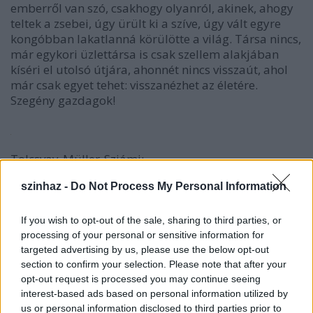
emberről van szó, csakhogy olyanról, akinek, ahogy
teltek a zsebei, úgy ürült ki a szíve, úgy vált egyre
kongóbban lakatlanná körülötte a világ. Társa nincs,
már egykori üzlettársa is csak szellem alakjában
kíséri el utolsó útjára, ahonnét nincs visszaút, ahol
már csak egyet tehet: visszanézhet az életére.
Szegény gazdagok!
Tolcsvay-Müller-Sziámi:
ISTEN PÉNZE
szinhaz -
Do Not Process My Personal Information
-
musical Dickens:
Karácsonyi ének
című műve
alapján -
If you wish to opt-out of the sale, sharing to third parties, or
Szereposztás:
processing of your personal or sensitive information for
Scrooge:
Korognai Károly
targeted advertising by us, please use the below opt-out
Marley:
Kőrösi Csaba
Petőfi-díjas
section to confirm your selection. Please note that after your
Cratchit:
Keresztes Gábor
Petőfi-díjas
opt-out request is processed you may continue seeing
Fezziwig:
Nyirkó István
Petőfi- és Latinovits díjas
interest-based ads based on personal information utilized by
us or personal information disclosed to third parties prior to
Fred:
Koscsisák András