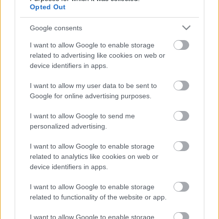
Opted Out
Zenei vezető:
Lázár Zsigmond
Díszlettervező:
Götz Béla
m.v.
Google consents
Korrepetitor:
Völgyesi Gyöngyi
I want to allow Google to enable storage
Jelmeztervező:
Rátkai Erzsébet
m.v.
related to advertising like cookies on web or
Koreográfus:
Lavro-Gyenes Ildikó
m.v.
device identifiers in apps.
Ügyelő:
Madár K. Zoltán
Súgó:
Soltis Eleonóra
I want to allow my user data to be sent to
Rendezőasszisztens:
Udvari Emese
Google for online advertising purposes.
Rendező: Dunai Tamás m.v.
I want to allow Google to send me
Jászai-díjas, Érdemes művész
personalized advertising.
Bemutató: 2006. április 7.
I want to allow Google to enable storage
related to analytics like cookies on web or
forrás: Veszprémi Petőfi Színház
device identifiers in apps.
I want to allow Google to enable storage
related to functionality of the website or app.
I want to allow Google to enable storage