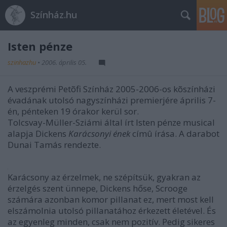
Színház.hu
Isten pénze
szinhazhu
•
2006. április 05.
A veszprémi Petõfi Színház 2005-2006-os kõszínházi
évadának utolsó nagyszínházi premierjére április 7-
én, pénteken 19 órakor kerül sor.
Tolcsvay-Müller-Sziámi által írt Isten pénze musical
alapja Dickens
Karácsonyi ének
címû írása. A darabot
Dunai Tamás rendezte.
Karácsony az érzelmek, ne szépítsük, gyakran az
érzelgés szent ünnepe, Dickens hőse, Scrooge
számára azonban komor pillanat ez, mert most kell
elszámolnia utolsó pillanatához érkezett életével. És
az egyenleg minden, csak nem pozitív. Pedig sikeres