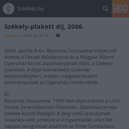
Színház.hu
Székely-plakett díj, 2006.
szinhazhu
•
2006. április 05.
2006. április 4-én, Bazsinka Zsuzsanna mûvésznõ
átvette a Fészek Mûvészklub és a Magyar Állami
Operaház közös alapítványának díját, a Székely-
plakettet. A díjat kiemelkedõ szakmai
teljesítményéért, emberi magatartásáért
adományozták az Operaház mûvészének.
Bazsinka Zsuzsanna 1989-ben diplomázott a Liszt
Ferenc Zeneművészeti Főiskolán. Diplomaszerepe
többek között
Respighi: A láng
című operájának
Silvanája volt, amelyet a vizsgaelőadás után két
nappal beugrással alakított az Erkel Színházban.