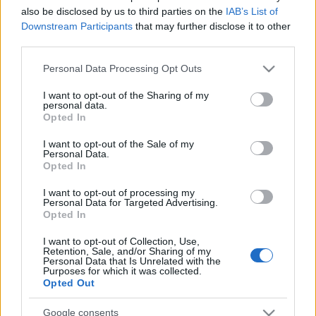
5.
1994/1995
Rossini: Mózes- Anaide
(olaszul)
also be disclosed by us to third parties on the
IAB’s List of
Downstream Participants
that may further disclose it to other
6.
1996.III.3.
Gounod: Faust- Margit
(franciául)
third parties.
Please note that this website/app uses one or more Google
7.
1996/1997
Erkel: Bánk bán- Melinda
Personal Data Processing Opt Outs
services and may gather and store information including but
not limited to your visit or usage behaviour. You may click to
I want to opt-out of the Sharing of my
8.
1996/1997
Bizet: Carmen- Micaela
(franciául)
personal data.
grant or deny consent to Google and its third-party tags to
Opted In
use your data for below specified purposes in below Google
9.
1996/1997
Donizetti: Lammermoori Lúcia-
consent section.
címszerep
(olaszul)
I want to opt-out of the Sale of my
Personal Data.
Opted In
10.
1997/1998
Verdi: Traviata- Violetta
(olaszul)
I want to opt-out of processing my
11.
1998/1999
Puccini: Bohémélet- Mimi
(olaszul)
Personal Data for Targeted Advertising.
Opted In
12.
1999.X.17.
Verdi: Rigoletto- Gilda
(olaszul)-
I want to opt-out of Collection, Use,
rendező: Nagy Viktor
Retention, Sale, and/or Sharing of my
Personal Data that Is Unrelated with the
Purposes for which it was collected.
13.
2000/2001
Verdi: Requiem- szóló
Opted Out
14.
2002.I.27.
Verdi: Falstaff- Mrs. Alice Ford
Google consents