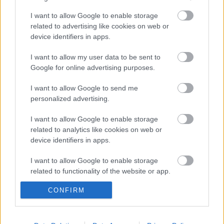
(olaszul)
I want to allow Google to enable storage
15.
2003/2004
Mozart: Szöktetés a szerájból-
related to advertising like cookies on web or
Konstanza
(németül)- rendező: Káel Csaba
device identifiers in apps.
16.
2005.IV.13.
Verdi: Rigoletto- Gilda
(olaszul)-
I want to allow my user data to be sent to
rendező: Szinetár Miklós és Harangi Mária
Google for online advertising purposes.
I want to allow Google to send me
forrás: Magyar Állami Operaház
personalized advertising.
I want to allow Google to enable storage
related to analytics like cookies on web or
device identifiers in apps.
I want to allow Google to enable storage
Ajánlott bejegyzések:
related to functionality of the website or app.
CONFIRM
I want to allow Google to enable storage
Augusztusban jön az év legvidámabb
related to personalization.
hete
I want to allow Google to enable storage