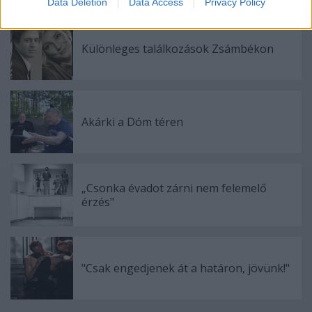
Data Deletion
Data Access
Privacy Policy
related to security, including authentication
functionality and fraud prevention, and other
user protection.
Különleges találkozások Zsámbékon
Akárki a Dóm téren
„Csonka évadot zárni nem felemelő
érzés"
"Csak engedjenek át a határon, jövünk!"