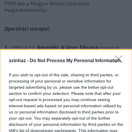
1989 óta a Magyar Állami Operaház
magánénekesnője.
Operaházi szerepei:
1.
1989.VI.17.
Respighi: A láng- Silvana
(olaszul)
főiskolásként, beugrással
szinhaz -
Do Not Process My Personal Information
2.
1989.IX.15. Erkel:
Hunyadi László- Hunyadi
Mátyás
If you wish to opt-out of the sale, sharing to third parties, or
processing of your personal or sensitive information for
3
. 1989/1990 Donizetti:
Szerelmi bájital- Gianetta
targeted advertising by us, please use the below opt-out
section to confirm your selection. Please note that after your
1990. IX-1994.VII. éves szabadságon
opt-out request is processed you may continue seeing
interest-based ads based on personal information utilized by
4.
1994.XI.26.
Mozart: Szöktetés a szerájból-
us or personal information disclosed to third parties prior to
Konstanza
your opt-out. You may separately opt-out of the further
-
rendező: Kerényi Miklós Gábor
disclosure of your personal information by third parties on the
IAB’s list of downstream participants. This information may