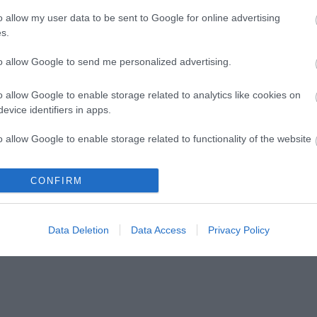
o allow my user data to be sent to Google for online advertising
s.
to allow Google to send me personalized advertising.
allamok jazz-
A Centrál Színház új
o allow Google to enable storage related to analytics like cookies on
l és tánccal
jegyrendszeren keresztül
evice identifiers in apps.
értékesíti a következő évad
o allow Google to enable storage related to functionality of the website
jegyeit
CONFIRM
o allow Google to enable storage related to personalization.
o allow Google to enable storage related to security, including
lói tartalomnak minősülnek, értük a
szolgáltatás technikai
üzemeltetője sem
Data Deletion
Data Access
Privacy Policy
cation functionality and fraud prevention, and other user protection.
n forduljon a blog szerkesztőjéhez. Részletek a
Felhasználási feltételekben