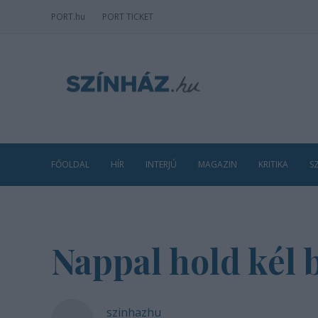
PORT
.hu
PORT TICKET
FŐOLDAL
HÍR
INTERJÚ
MAGAZIN
KRITIKA
S
Nappal hold kél 
szinhazhu