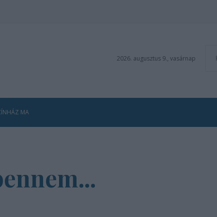
2026. augusztus 9., vasárnap
ZÍNHÁZ MA
bennem...