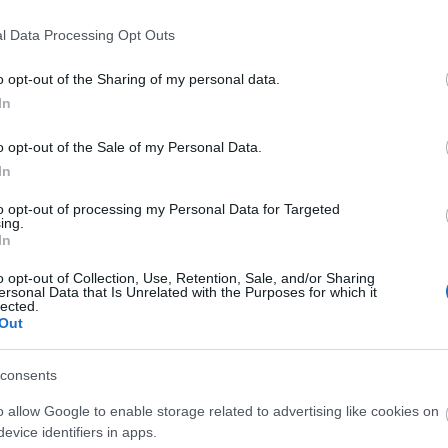
gy ember.
l Data Processing Opt Outs
o opt-out of the Sharing of my personal data.
In
 Napján a
Spinoza
-
ház
ban
Turek Miklós
előadásában.
o opt-out of the Sale of my Personal Data.
forrás: Turek M
In
to opt-out of processing my Personal Data for Targeted
ing.
In
o opt-out of Collection, Use, Retention, Sale, and/or Sharing
ersonal Data that Is Unrelated with the Purposes for which it
lected.
Out
consents
o allow Google to enable storage related to advertising like cookies on
evice identifiers in apps.