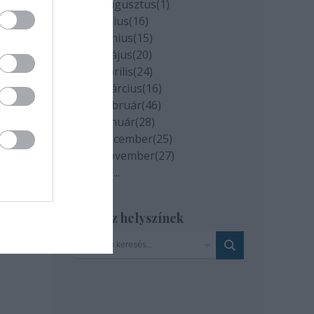
2020 augusztus
(
1
)
2020 július
(
16
)
2020 június
(
15
)
2020 május
(
20
)
2020 április
(
24
)
2020 március
(
16
)
2020 február
(
46
)
2020 január
(
28
)
2019 december
(
25
)
2019 november
(
27
)
Tovább
...
Szinház helyszínek
milyen
és az