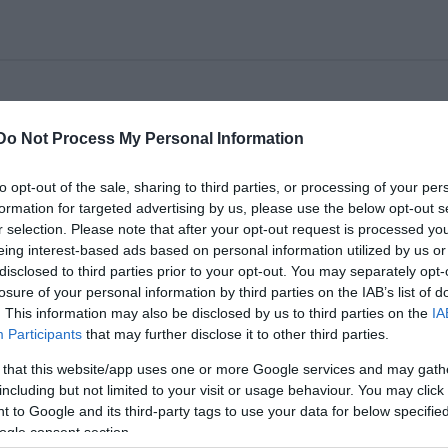
 versszínházi elõadásával emlékezhetünk József Atti
Do Not Process My Personal Information
te 7 órakor a Spinoza-ház színháztermében.
to opt-out of the sale, sharing to third parties, or processing of your per
 Attila
legismertebb verseit fűzi egy gondolatfolyammá. A
formation for targeted advertising by us, please use the below opt-out s
lekménye. Estétől reggelig, egy levél megírásának története
r selection. Please note that after your opt-out request is processed y
 és az utókor számára végső döntéséről, az öngyilkosságról
eing interest-based ads based on personal information utilized by us or
disclosed to third parties prior to your opt-out. You may separately opt-
losure of your personal information by third parties on the IAB’s list of
. This information may also be disclosed by us to third parties on the
IA
Participants
that may further disclose it to other third parties.
egy szipogó, soha fel nem növő kisgyerek?
 that this website/app uses one or more Google services and may gath
akában. Édesanyja iránt érzett különös "szerelme", a Nőkhö
including but not limited to your visit or usage behaviour. You may click 
a társadalom működésétől - mind megjelennek az előadás ca. 
 to Google and its third-party tags to use your data for below specifi
ogle consent section.