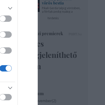
vörös bestia
Pikali Gerda talpig vörösben,
a férfiak pedig nyakig a
pácban - az Újszínházban!
hirdetés
Színházi premierek
iklós
Nincs
megjeleníthető
elem
Archívum
2020 november
(
2
)