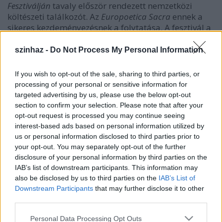
Fesztiválján
tavaly először rendezett nemzetközi
költészeti találkozót. Az
Europoetica Sacra
ennek a
sikeres kezdeményezésnek a folytatása. A fesztivál a
szakralitás és a művészet kapcsolatát kívánja
bemutatni úgy, ahogyan azt a meghívott magyar,
szinhaz -
Do Not Process My Personal Information
német, olasz, holland, francia, lengyel, szlovák írók,
költők, képzőművészek, zeneművészek látják és
If you wish to opt-out of the sale, sharing to third parties, or
műveiken keresztül láttatják. A nemzetközi fesztivál
processing of your personal or sensitive information for
műfajok, kultúrák, hagyományok sokféleségét
targeted advertising by us, please use the below opt-out
vonultatja fel. "Hitünk szerint a poétikai határok
section to confirm your selection. Please note that after your
átlépik a politikai határokat. A művészetek nyelve
opt-out request is processed you may continue seeing
megkülönböztet, de nem választ el, a határok
interest-based ads based on personal information utilized by
átjárhatók! Ha azt szeretnénk, hogy ismerjenek
us or personal information disclosed to third parties prior to
minket, nekünk is ismernünk kell másokat. Erre a
your opt-out. You may separately opt-out of the further
kölcsönös érdekre építve rendezzük meg a negyedik
disclosure of your personal information by third parties on the
Ráday utcai nemzetközi költészeti fesztivált" -
IAB’s list of downstream participants. This information may
also be disclosed by us to third parties on the
IAB’s List of
mondta
Orbán György
, a fesztivál rendezője és a
Downstream Participants
that may further disclose it to other
Ráday Könyvesház vezetője.
third parties.
A sajtótájékoztatón jelentették be, hogy a hosszú
Please note that this website/app uses one or more Google
Personal Data Processing Opt Outs