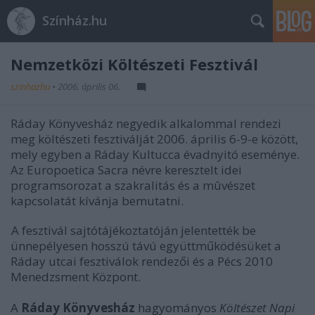
Színház.hu
Nemzetközi Költészeti Fesztivál
szinhazhu
•
2006. április 06.
Ráday Könyvesház negyedik alkalommal rendezi
meg költészeti fesztiválját 2006. április 6-9-e között,
mely egyben a Ráday Kultucca évadnyitó eseménye.
Az Europoetica Sacra névre keresztelt idei
programsorozat a szakralitás és a mûvészet
kapcsolatát kívánja bemutatni.
A fesztivál sajtótájékoztatóján jelentették be
ünnepélyesen hosszú távú együttműködésüket a
Ráday utcai fesztiválok rendezői és a Pécs 2010
Menedzsment Központ.
A
Ráday Könyvesház
hagyományos
Költészet Napi