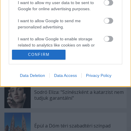
I want to allow my user data to be sent to
Google for online advertising purposes.
Ajánlott bejegyzések:
I want to allow Google to send me
personalized advertising.
Akárki a Dóm téren
I want to allow Google to enable storage
related to analytics like cookies on web or
device identifiers in apps.
CONFIRM
I want to allow Google to enable storage
Ősszel érkezik az Infinite Dance Festival
related to functionality of the website or app.
Data Deletion
Data Access
Privacy Policy
I want to allow Google to enable storage
related to personalization.
Sodró Eliza: "Színészként a katarzist nem
tudjuk garantálni"
I want to allow Google to enable storage
related to security, including authentication
functionality and fraud prevention, and other
user protection.
Épül a Dóm téri szabadtéri színpad