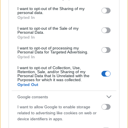
távú együttműködés érdekében a Ráday utcai
services and may gather and store information including but
fesztiválok rendezői és a
Pécs 2010 Menedzsment
not limited to your visit or usage behaviour. You may click to
I want to opt-out of the Sharing of my
Központ
együttműködési megállapodást írtak alá.
personal data.
grant or deny consent to Google and its third-party tags to
Opted In
Közös céljuk, hogy a Ráday Kultucca a pécsiek nagy
use your data for below specified purposes in below Google
kulturális programjának budapesti kirakata legyen.
consent section.
I want to opt-out of the Sale of my
Personal Data.
A Ráday utca könyves-irodalmi rendezvényeinek
Opted In
hagyományait követve a Könyvesház sokféle
I want to opt-out of processing my
irodalmi-kulturális műhelyt és intézményt vont be
Personal Data for Targeted Advertising.
programsorozatába: Magyar Rádió Művészeti
Opted In
Főszerkesztősége, német, olasz, szlovák, lengyel
I want to opt-out of Collection, Use,
kulturális intézetek, holland kulturális alapítvány,
Retention, Sale, and/or Sharing of my
könyvkiadók, folyóirat szerkesztőségek,
Personal Data that Is Unrelated with the
Purposes for which it was collected.
médiatámogató az Exit Magazin.
Opted Out
forrás: Ráday Könyvesház
Google consents
I want to allow Google to enable storage
related to advertising like cookies on web or
device identifiers in apps.