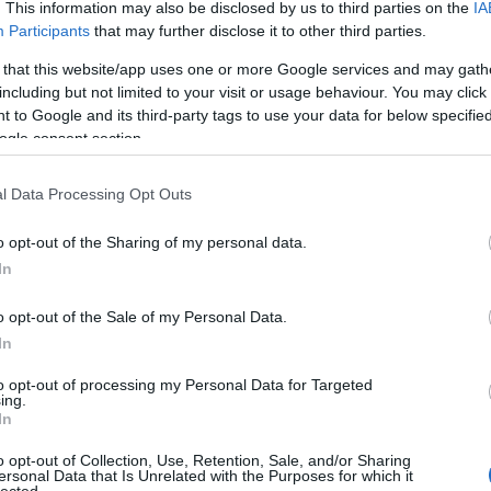
k próbáin is. Ilyenkor nem gondolok a nehézségekr
. This information may also be disclosed by us to third parties on the
IA
pel együtt.
Participants
that may further disclose it to other third parties.
 that this website/app uses one or more Google services and may gath
télésem szerint, Woyzeck fájdalmasan szelíden tűr m
including but not limited to your visit or usage behaviour. You may click 
rtelenséget. Mekkora része van a rendezőnek ebb
 to Google and its third-party tags to use your data for below specifi
ogle consent section.
 részben pedig az övé. Nem hiszem, hogy meg lehet
l Data Processing Opt Outs
nagyobb hozzájárulása volt. Nyilván nehéz négy hét 
o opt-out of the Sharing of my personal data.
zni, átlényegülni egy féltékenységből gyilkoló "eg
In
 ez a "szelídség", nem tudnám megmondani. Egyéb
áltatott, méltóságában megalázott ember. Olyan eg
o opt-out of the Sale of my Personal Data.
ágba taszít. Tulajdonképpen nem is tehető felelőss
In
á legyen. Nem volt könnyű a Faustus után "átállni"
to opt-out of processing my Personal Data for Targeted
 azonosul a szereppel, magával hurcolja jó ideig,
ing.
In
ben szabadjára engedtem magam. A Faustusban
a rendezővel vitatkoztam, csak úgy éreztem, hog
o opt-out of Collection, Use, Retention, Sale, and/or Sharing
ersonal Data that Is Unrelated with the Purposes for which it
vett körül. Ez meg is látszott véleményem szerin
lected.