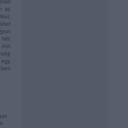
 Vlad
n az
lkül,
ekkel
gyon
 hét
 mit
önség
 egy
etben
kell
é-