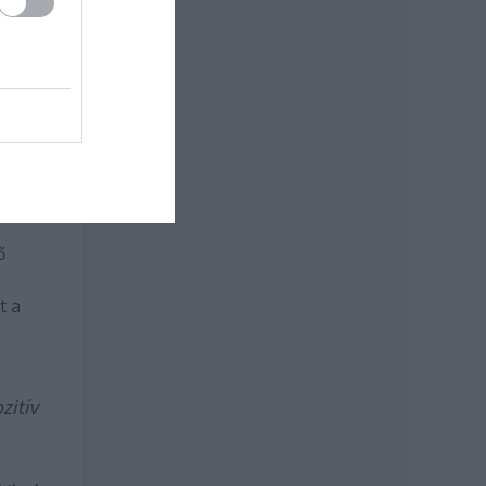
 a
mit
lt
ogy
ő
t a
zitív