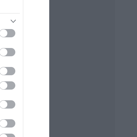
 Nem
agam
 azt
ötti
n én
at",
rtékű
tási
kire
tő