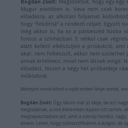
Bogdán Zsolt:
Megszoktuk, hogy egy-egy re
Mugur esetében is. Vava nem csak koreo
előadásra, az alkotási folyamat különböző 
hogy "felülírná" a rendező céljait. Együtt 
még akkor is, ha ez a párbeszéd húsba vá
fontos a színházban. E nélkül csak végreh
alatt kellett elkészüljön a produkció, am
akar, nem felkészült, akkor nem születhet 
annak értelmezi, mivel nem látnak mögé. N
előadást, hiszen a négy hét próbaideje rá
működünk.
Mennyire mond ellent a saját emberi lénye annak, am
Bogdán Zsolt:
Úgy látom már jó ideje, de ezt na
megtalálnak, a civil életemben éppen ott tartok
megtapasztaltam azt, amit a szerep hordoz, vagy, 
élnem. Lehet, hogy túlmisztifikálom a dolgot, de ú