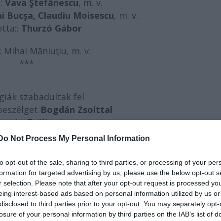
s:
Vava Ştefănescu
, m. v.
i Bucşa, Claudiu Moisescu
, m. v.
otta::
Thurzó Gábor
 Mihai Măniuţiu, m. v
***
giák szabadultak fel
 beszélget
Bogdán Zsolttal
forrás: Zsöllye /
Do Not Process My Personal Information
en Mihai Măniuţiuval dolgozik. Ahogy Faustus, úgy Wo
zítést igényel. Mi a titka a nagyfokú koncentrálásnak?
to opt-out of the sale, sharing to third parties, or processing of your per
formation for targeted advertising by us, please use the below opt-out s
aját fizikai lényemet, bár száz százalékos jele
r selection. Please note that after your opt-out request is processed y
eing interest-based ads based on personal information utilized by us or
 Az ember vagy helyet ad a benne minduntalan ágas
disclosed to third parties prior to your opt-out. You may separately opt-
soknak, vagy átengedi magát a figurának. Így törté
losure of your personal information by third parties on the IAB’s list of