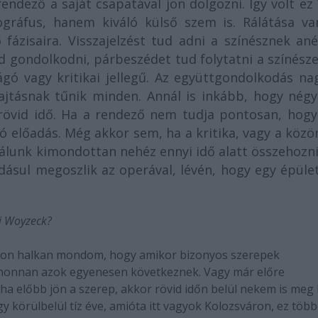
ndező a saját csapatával jön dolgozni. Így volt ez
gráfus, hanem kiváló külső szem is. Rálátása va
fázisaira. Visszajelzést tud adni a színésznek ané
tud gondolkodni, párbeszédet tud folytatni a színész
gó vagy kritikai jellegű. Az együttgondolkodás na
ajtásnak tűnik minden. Annál is inkább, hogy négy
i rövid idő. Ha a rendező nem tudja pontosan, hogy
jó előadás. Még akkor sem, ha a kritika, vagy a köz
álunk kimondottan nehéz ennyi idő alatt összehozni
adásul megoszlik az operával, lévén, hogy egy épül
i Woyzeck?
gyon halkan mondom, hogy amikor bizonyos szerepek
, ahonnan azok egyenesen következnek. Vagy már előre
ha előbb jön a szerep, akkor rövid időn belül nekem is meg 
gy körülbelül tíz éve, amióta itt vagyok Kolozsváron, ez több