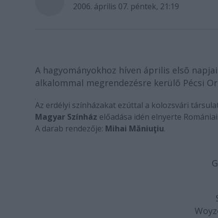
2006. április 07. péntek, 21:19
A hagyományokhoz híven április elsõ napja
alkalommal megrendezésre kerülõ Pécsi Ors
Az erdélyi színházakat ezúttal a kolozsvári társula
Magyar Színház
előadása idén elnyerte Romániai 
A darab rendezője:
Mihai Măniuţiu
.
G
Woyz