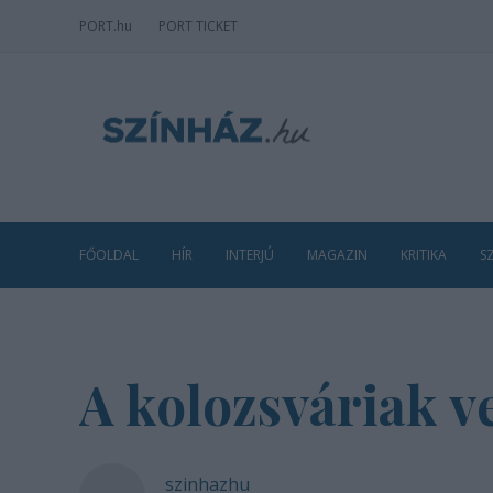
PORT
.hu
PORT TICKET
FŐOLDAL
HÍR
INTERJÚ
MAGAZIN
KRITIKA
S
A kolozsváriak 
szinhazhu