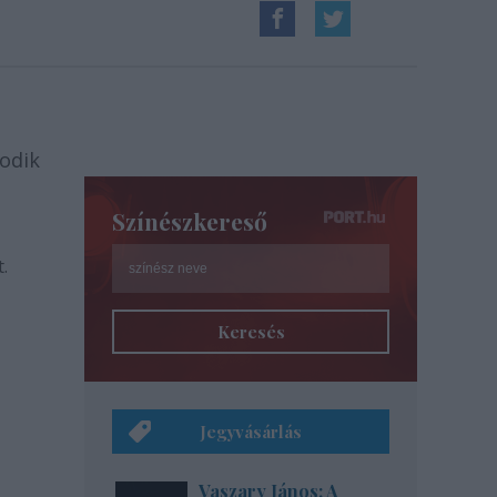
todik
t.
Színészkereső
.
Keresés
Jegyvásárlás
Vaszary János: A