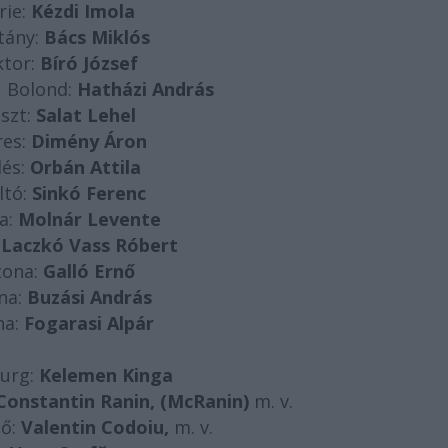
rie:
Kézdi Imola
tány:
Bács Miklós
tor:
Bíró József
 Bolond:
Hatházi András
iszt:
Salat Lehel
res:
Dimény Áron
és:
Orbán Attila
ltó:
Sinkó Ferenc
a:
Molnár Levente
:
Laczkó Vass Róbert
tona:
Galló Ernő
na:
Buzási András
na:
Fogarasi Alpár
urg:
Kelemen Kinga
Constantin Ranin, (McRanin)
m. v.
ző:
Valentin Codoiu,
m. v.