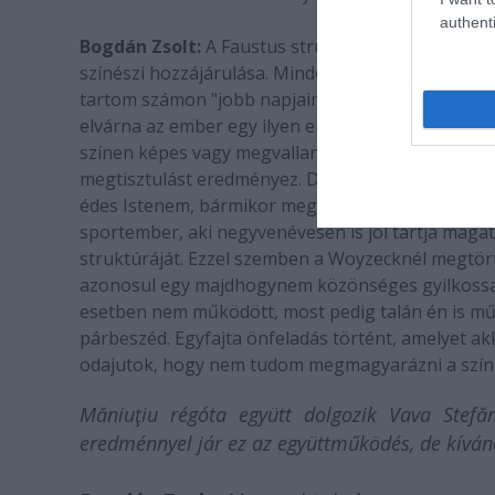
authenti
Bogdán Zsolt:
A Faustus strukturálisabb előadás
színészi hozzájárulása. Minden egyes alkalommal
tartom számon "jobb napjaimon" az előadást. Enne
elvárna az ember egy ilyen energiabefektetéstől, 
színen képes vagy megvallani saját tévedéseidet,
megtisztulást eredményez. De nem ez történik. A 
édes Istenem, bármikor meghalhatnék én is, utolérh
sportember, aki negyvenévesen is jól tartja magát
struktúráját. Ezzel szemben a Woyzecknél megt
azonosul egy majdhogynem közönséges gyilkossal,
esetben nem működött, most pedig talán én is műkö
párbeszéd. Egyfajta önfeladás történt, amelyet 
odajutok, hogy nem tudom megmagyarázni a szính
Măniuţiu régóta együtt dolgozik Vava Stefă
eredménnyel jár ez az együttműködés, de kíván