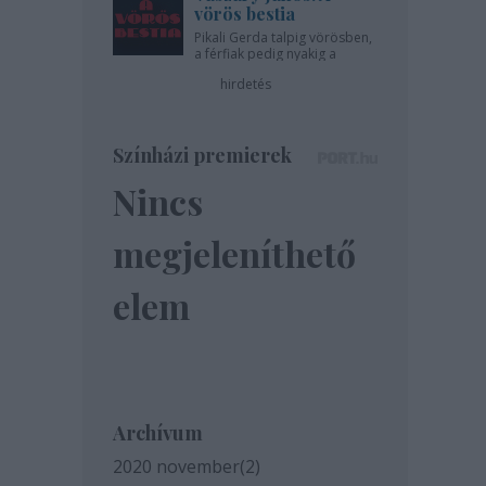
vörös bestia
Pikali Gerda talpig vörösben,
a férfiak pedig nyakig a
pácban - az Újszínházban!
hirdetés
Színházi premierek
Nincs
megjeleníthető
elem
Archívum
2020 november
(
2
)