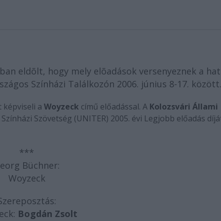
iban eldõlt, hogy mely elõadások versenyeznek a ha
zágos Színházi Találkozón 2006. június 8-17. közöt
t képviseli a
Woyzeck
című előadással. A
Kolozsvári Állami
Színházi Szövetség (UNITER) 2005. évi Legjobb előadás díját
***
eorg Büchner:
Woyzeck
Szereposztás:
eck:
Bogdán Zsolt