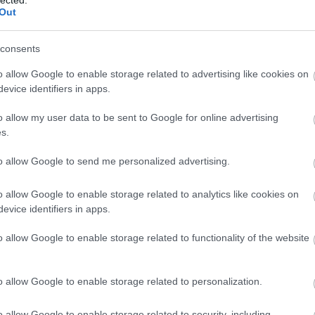
m, hogy tudatosan kiszűröm ezeket az érzéseket.
Out
a testemből előtörő ellenkezésnek, hagyom m
consents
o allow Google to enable storage related to advertising like cookies on
evice identifiers in apps.
r kerültem már ellentétbe rendezőkkel; többször
o allow my user data to be sent to Google for online advertising
s.
ező és színész, illetve a színész és színész köz
amata nem úgy zajlik, ahogyan kellene, ahogya
to allow Google to send me personalized advertising.
ogy a rendezők idejönnek, megrendezik az "álmaik
valódi kérdéseket tisztáztunk volna, vagy teljes é
o allow Google to enable storage related to analytics like cookies on
is ugyanolyan résztvevői lettünk volna az alko
evice identifiers in apps.
n ez nem így volt. A rendező odafigyelt minden
o allow Google to enable storage related to functionality of the website
lt bennünket, törődött velünk.
 kölcsönösen megismerhették egymást? Azon az előadáson érezhe
o allow Google to enable storage related to personalization.
tett mű, a színészek pedig végrehajtják a feladatot. A Woyzeck
 látni.
o allow Google to enable storage related to security, including