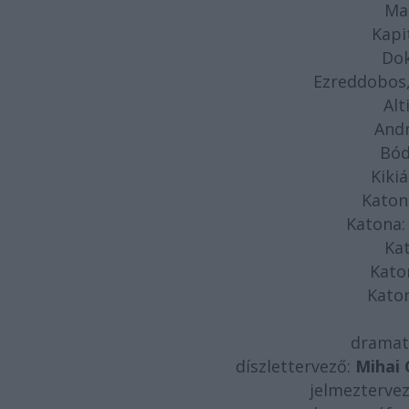
Ma
Kapi
Dok
Ezreddobos,
Alt
And
Bód
Kikiá
Katon
Katona
Ka
Kato
Kato
dramat
díszlettervező:
Mihai 
jelmezterve