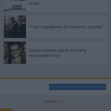
érzés"
"Csak engedjenek át a határon, jövünk!"
Gasztronómiai utazás Karinthy
koponyája körül
SÜTI BEÁLLÍTÁSOK MÓDOSÍTÁSA
mobil
|
teljes