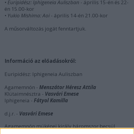
• Euripidész: Iphigeneia Auliszban
- április 15-én és 22-
én 15.00-kor
• Yukio Mishima: Aoi
- április 14-én 21.00-kor
A műsorváltozás jogát fenntartjuk.
Információ az előadásokról:
Euripidész: Iphigeneia Auliszban
Agamemnón -
Menszátor Héresz Attila
Klütaimnésztra -
Vasvári Emese
Iphigeneia -
Fátyol Kamilla
d.j.r. -
Vasvári Emese
Agamemnón mükénei király háromszor becsül
maga alá egy istent. Nincs is tudatában, hogy ezt