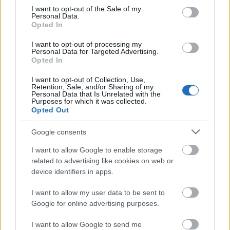
Cím: Bp. 1053 Magyar u. 12-14. (Vasvári)
consent section.
I want to opt-out of the Sale of my
Az előadás díjtalan, kizárólag szombat és/vagy
Personal Data.
Opted In
vasárnapi napokon játszuk du. 3 órai kezdettel (ideje
60 perc). Megtekintéséhez be kell jelentkezni a 266-
I want to opt-out of processing my
32-20-as telefonszámon, mivel alkalmanként 30
Personal Data for Targeted Advertising.
nézőt tudunk fogadni.
Opted In
I want to opt-out of Collection, Use,
Támogatta: a Színházi Dolgozók Szakszervezete
Retention, Sale, and/or Sharing of my
Personal Data that Is Unrelated with the
Purposes for which it was collected.
Sajtó:
Opted Out
http://szinhaz.blog.hu/media/image/2006-04-
10/11852419/_cid_10044_id_376.
Google consents
http://index.hu/kultur/klassz/euripid0220/
I want to allow Google to enable storage
related to advertising like cookies on web or
***
device identifiers in apps.
Yukio Mishima: Aoi
I want to allow my user data to be sent to
Google for online advertising purposes.
Hikaru Vakabayasi -
Kamarás Iván
Aoi, a felesége és Ápolónő -
Péter Kata
I want to allow Google to send me
Yaszuko Rokujó élő szelleme -
Vasvári Emese