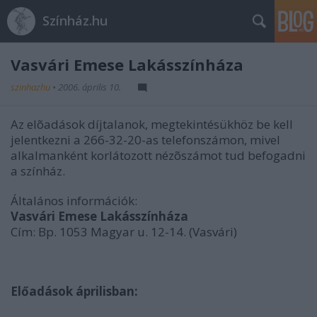
Színház.hu
Vasvári Emese Lakásszínháza
szinhazhu
•
2006. április 10.
Az elõadások díjtalanok, megtekintésükhöz be kell
jelentkezni a 266-32-20-as telefonszámon, mivel
alkalmanként korlátozott nézõszámot tud befogadni
a színház.
Általános információk:
Vasvári Emese Lakásszínháza
Cím: Bp. 1053 Magyar u. 12-14. (Vasvári)
Előadások áprilisban: