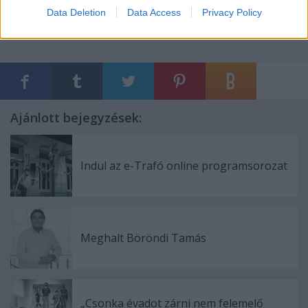
10/11852419/_cid_14372_id_1272.
Data Deletion
Data Access
Privacy Policy
Ajánlott bejegyzések:
Indul az e-Trafó online programsorozat
Meghalt Böröndi Tamás
„Csonka évadot zárni nem felemelő