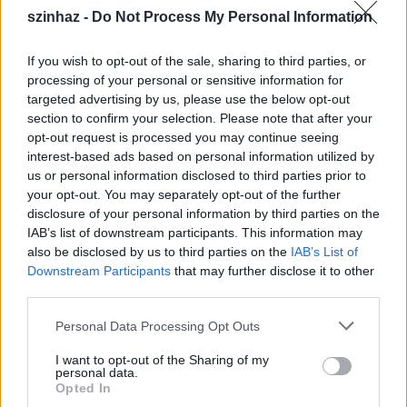
tette, hiszen ő "csak" azt mondta, mikor tökéletes
szinhaz -
Do Not Process My Personal Information
pontossággal célba ejtette a legszebb szarvas űnőt
egy vadászaton, hogy ezt maga Artemisz se találta
If you wish to opt-out of the sale, sharing to third parties, or
volna el jobban és még hozzáteszi, hogy feláldozza
processing of your personal or sensitive information for
az Istennőnek a legszebbet, amit idén tavasszal lát.
targeted advertising by us, please use the below opt-out
Mindez Artemisz istennő kertjében történt, az elejtett
section to confirm your selection. Please note that after your
vad az ő állata volt. Artemisz Agamemnón lányát
opt-out request is processed you may continue seeing
vélte a legszebbnek. A királyi család élete rettenetes
interest-based ads based on personal information utilized by
fordulatot vesz.
us or personal information disclosed to third parties prior to
your opt-out. You may separately opt-out of the further
Annak idején Pandóra aranyládikájába a világ
disclosure of your personal information by third parties on the
összes bajai be voltak zárva: a kapzsiság, az irígység,
IAB’s list of downstream participants. This information may
also be disclosed by us to third parties on the
IAB’s List of
a mások feletti uralomvágy, a harag, a gyanakvás, az
Downstream Participants
that may further disclose it to other
önhittség, az álnokság, a fényűzés, a zabolátlanság,
third parties.
a birtoklás utáni vágy, a lustaság, a gyilkolás, a
kegyetlenség, a hazugság, a hűtlenség, a gyávaság, a
Please note that this website/app uses one or more Google
Personal Data Processing Opt Outs
szolgalelkűség, a képmutatás; röviden mindaz, ami
services and may gather and store information including but
az embereknek itt a földön újra meg újra
not limited to your visit or usage behaviour. You may click to
I want to opt-out of the Sharing of my
megkeseríti az életét.
personal data.
grant or deny consent to Google and its third-party tags to
Opted In
use your data for below specified purposes in below Google