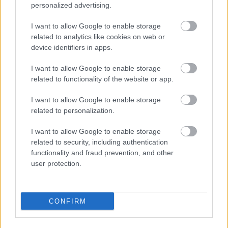
personalized advertising.
szerelem
: (fn) Valaki iránti vonzalmon alapuló,
I want to allow Google to enable storage
vágyban, odaadásban és ragaszkodásban
related to analytics like cookies on web or
megnyilvánuló érzelem.
device identifiers in apps.
szeretet
: (fn) Valaki iránti vállaláson alapuló,
I want to allow Google to enable storage
figyelemben, cselekedetben és önzetlen jóakaratban
related to functionality of the website or app.
megnyilvánuló állapot.
I want to allow Google to enable storage
Cím: Bp. 1053 Magyar u. 12-14. (Vasvári)
related to personalization.
Az előadás díjtalan, ideje 50 perc. Megtekintéséhez
be kell jelentkezni a 266-32-20-as telefonszámon,
I want to allow Google to enable storage
mivel alkalmanként 25 nézőt tudunk fogadni
related to security, including authentication
functionality and fraud prevention, and other
user protection.
Ez az előadás a
Szombathelyi Színházbarátok
Egyesületének
támogatásával, közös gondozásban
jött létre.
CONFIRM
Sajtó:
http://szinhaz.blog.hu/media/image/2006-04-