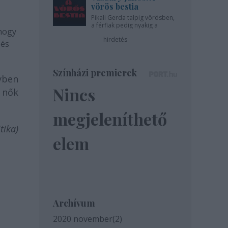
vörös bestia
Pikali Gerda talpig vörösben,
a férfiak pedig nyakig a
 hogy
pácban - az Újszínházban!
hirdetés
 és
Színházi premierek
lyben
Nincs
a nők
megjeleníthető
tika)
elem
Archívum
2020 november
(
2
)