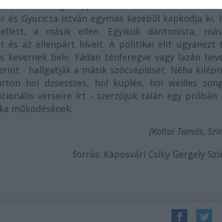
, mackónadrágban, partvissal és cekkerrel. A cekke
er és Gyuricza István egymás kezéből kapkodja ki, 
ellett, a másik ellen. Egyikük dantonista, más
 és az ellenpárt híveit. A politikai elit ugyanezt 
s kevernek bele. Fádan ténferegve vagy lazán heve
erint - hallgatják a másik szócséplését. Néha kilép
ton hol dzsesszes, hol kuplés, hol weilles songj
acionális verseire írt - szerzőjük talán egy próbá
nika működésének.
(Koltai Tamás, Szí
forrás: Kaposvári Csiky Gergely Sz