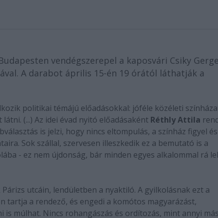
udapesten vendégszerepel a kaposvári Csiky Gerge
val. A darabot április 15-én 19 órától láthatják a
ozik politikai témájú előadásokkal: jóféle közéleti színháza
 látni. (...) Az idei évad nyitó előadásaként
Réthly Attila
rend
álasztás is jelzi, hogy nincs eltompulás, a színház figyel és
aira. Sok szállal, szervesen illeszkedik ez a bemutató is a
skolába - ez nem újdonság, bár minden egyes alkalommal rá le
Párizs utcáin, lendületben a nyaktiló. A gyilkolásnak ezt a
en tartja a rendező, és engedi a komótos magyarázást,
mi is múlhat. Nincs rohangászás és ordítozás, mint annyi má