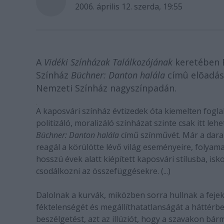
2006. április 12. szerda, 19:55
A
Vidéki Színházak Találkozójának
keretében B
Színház
Büchner: Danton halála
címû elõadásá
Nemzeti Színház nagyszínpadán.
A kaposvári színház évtizedek óta kiemelten foglalk
politizáló, moralizáló színházat szinte csak itt lehet
Büchner: Danton halála
című színművét. Már a darabv
reagál a körülötte lévő világ eseményeire, folyamat
hosszú évek alatt kiépített kaposvári stílusba, i
csodálkozni az összefüggésekre. (...)
Dalolnak a kurvák, miközben sorra hullnak a fejek 
féktelenségét és megállíthatatlanságát a háttérb
beszélgetést, azt az illúziót, hogy a szavakon bár