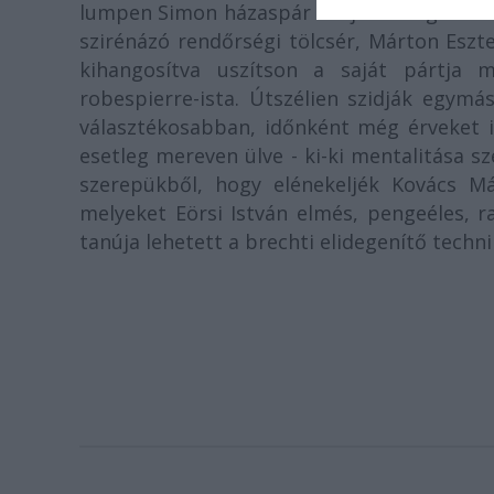
lumpen Simon házaspár szítja a hangulatot
szirénázó rendőrségi tölcsér, Márton Eszt
kihangosítva uszítson a saját pártja m
robespierre-ista. Útszélien szidják egymást
választékosabban, időnként még érveket i
esetleg mereven ülve - ki-ki mentalitása sz
szerepükből, hogy elénekeljék Kovács Már
melyeket Eörsi István elmés, pengeéles, r
tanúja lehetett a brechti elidegenítő tech