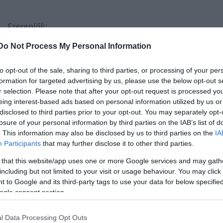
Szereplők:
NTON:
SARKADI KISS JÁNOS
Do Not Process My Personal Information
DRE:
LECSŐ PÉTER
SMOULINS:
NAGY VIKTOR
to opt-out of the sale, sharing to third parties, or processing of your per
CHELLES:
NYÁRI OSZKÁR
formation for targeted advertising by us, please use the below opt-out s
X:
KELEMEN JÓZSEF
r selection. Please note that after your opt-out request is processed y
eing interest-based ads based on personal information utilized by us or
EAU:
KALMÁR TAMÁS
disclosed to third parties prior to your opt-out. You may separately opt-
PAYNE:
KOVÁCS ZSOLT
losure of your personal information by third parties on the IAB’s list of
PIERRE:
KOCSIS PÁL
. This information may also be disclosed by us to third parties on the
IA
UST:
NÉMEDI ÁRPÁD
Participants
that may further disclose it to other third parties.
ČRE:
VÉGH ZSOLT
 that this website/app uses one or more Google services and may gath
VILLE:
KARÁCSONY TAMÁS
including but not limited to your visit or usage behaviour. You may click 
:
GYURICZA ISTVÁN
 to Google and its third-party tags to use your data for below specifi
ogle consent section.
É:
MÁRTON ESZTER
A:
BARTSCH KATA
l Data Processing Opt Outs
ILE:
PETŐ KATA