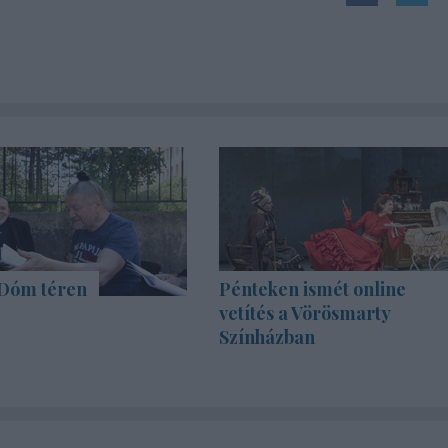
 Dóm téren
Pénteken ismét online
vetítés a Vörösmarty
Színházban