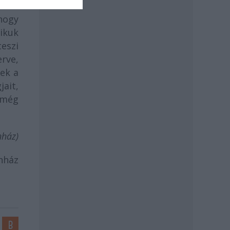
rben
hogy
ikuk
teszi
rve,
nek a
ait,
n még
nház)
ínház