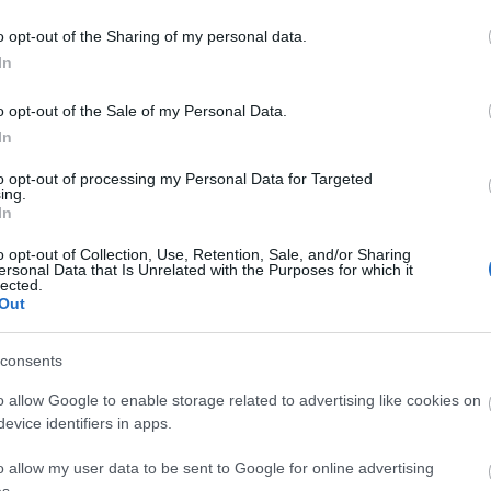
ON:
VARGA ZSUZSA
o opt-out of the Sharing of my personal data.
RBANOVITS KRISZTINA
In
IDE:
NYÁRI SZILVIA
KÉPVISELŐ:
TÓTH BÉLA
o opt-out of the Sale of my Personal Data.
Zenészek:
In
, EKKERT MIKLÓS, SEBESI TAMÁS, BÁRÁNY TAMÁS
to opt-out of processing my Personal Data for Targeted
VÁCS MÁRTON
ing.
In
Nagy Barbara
m.v.,
Eörsi István
o opt-out of Collection, Use, Retention, Sale, and/or Sharing
ersonal Data that Is Unrelated with the Purposes for which it
ET:
Fodor Viola
m.v.
lected.
Out
gnjatović Kristina
m.v.
Kovács Márton
m.v.
consents
Y:
Memlaur Imre
ZISZTENS:
Hollósi Katalin
o allow Google to enable storage related to advertising like cookies on
Ó:
Csorba Mária
evice identifiers in apps.
LŐ:
Székely György
o allow my user data to be sent to Google for online advertising
s.