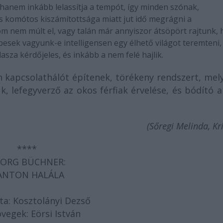
 hanem inkább lelassítja a tempót, így minden szónak,
dás komótos kiszámítottsága miatt jut idő megrágni a
lom nem múlt el, vagy talán már annyiszor átsöpört rajtunk,
épesek vagyunk-e intelligensen egy élhető világot teremteni,
asza kérdőjeles, és inkább a nem felé hajlik.
lan kapcsolathálót építenek, törékeny rendszert, me
, lefegyverző az okos férfiak érvelése, és bódító 
(Sőregi Melinda, Kri
****
ORG BÜCHNER:
ANTON HALÁLA
ta: Kosztolányi Dezső
vegek: Eörsi István