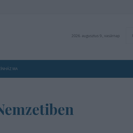
2026. augusztus 9., vasárnap
ZÍNHÁZ MA
 Nemzetiben