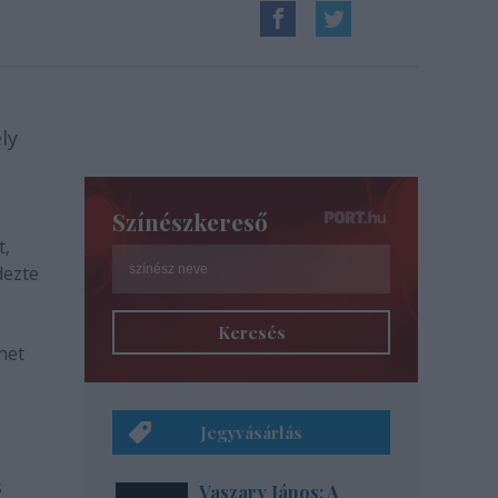
ly
Színészkereső
t,
ezte
Keresés
het
Jegyvásárlás
s
Vaszary János: A