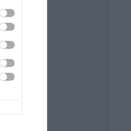
alom
tána
(...)
ktak
tér,
bi a
erre
ág.
k és
lik,
tali
Senki
k. A