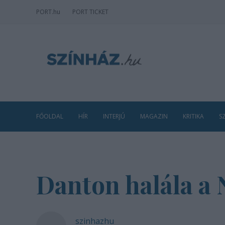
PORT
.hu
PORT TICKET
FŐOLDAL
HÍR
INTERJÚ
MAGAZIN
KRITIKA
S
Danton halála a
szinhazhu