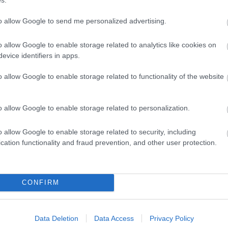
ZŐ: Réthly Attila
to allow Google to send me personalized advertising.
táni katzenjammer. Hogy ez a buli mi volt, forrad
zös összejövetel, az majdnem mindegy. Mert már u
o allow Google to enable storage related to analytics like cookies on
A helyszín jókora közös tér, lakás, klub vagy gyűlde, 
evice identifiers in apps.
nek elhanyagolt közösségi intézményekben szo
o allow Google to enable storage related to functionality of the website
 pénz kicserélni őket. Mindvégig ez marad a játék
vent, lakás, bordély, bíróság, börtön - az utób
replőnek ez a tartózkodási helye, többnyire egysz
o allow Google to enable storage related to personalization.
-zakós-ballonkabátos-nadrágtartós-aktatáskás társas
o allow Google to enable storage related to security, including
énelmi Buli Közösségi Ház.
cation functionality and fraud prevention, and other user protection.
ténelmet. Csinálják és beszélnek róla. Cselekszene
lt esemény, hanem mindennapi rutin; miközben zaj
CONFIRM
lnak a kártyaasztal mellől, élik családi vagy hiva
pállott közöny és szürkeség telepszik az egészre. 
Data Deletion
Data Access
Privacy Policy
égek egyaránt alkalmiak, akárcsak következményei