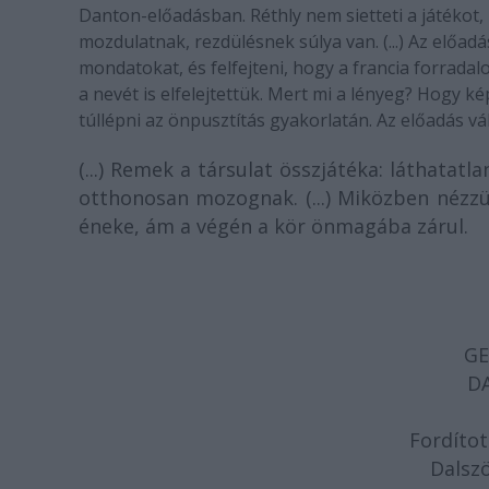
Danton-előadásban. Réthly nem sietteti a játékot,
mozdulatnak, rezdülésnek súlya van. (...) Az előa
mondatokat, és felfejteni, hogy a francia forrada
a nevét is elfelejtettük. Mert mi a lényeg? Hogy k
túllépni az önpusztítás gyakorlatán. Az előadás vál
(...) Remek a társulat összjátéka: láthatat
otthonosan mozognak. (...) Miközben nézzük
éneke, ám a végén a kör önmagába zárul.
GE
D
Fordítot
Dalszö