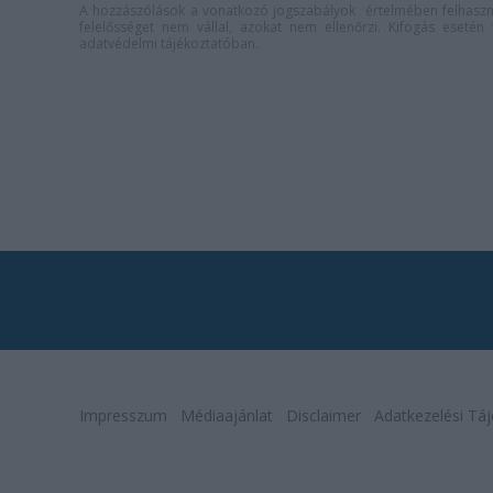
A hozzászólások a
vonatkozó jogszabályok
értelmében felhaszná
felelősséget nem vállal, azokat nem ellenőrzi. Kifogás eseté
adatvédelmi tájékoztatóban
.
Impresszum
Médiaajánlat
Disclaimer
Adatkezelési Táj