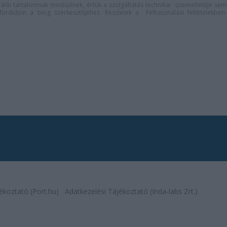
lói tartalomnak minősülnek, értük a
szolgáltatás technikai
üzemeltetője sem
n forduljon a blog szerkesztőjéhez. Részletek a
Felhasználási feltételekben
ékoztató (Port.hu)
Adatkezelési Tájékoztató (Inda-labs Zrt.)