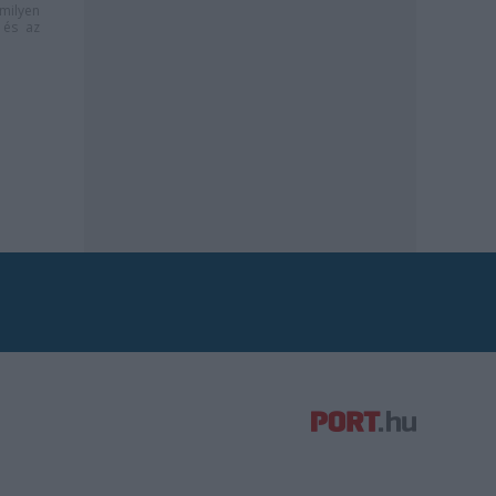
milyen
és az