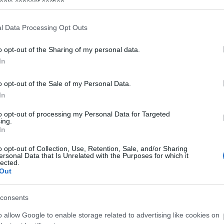
ogle consent section.
agai, és láthatók lesznek az előadások néhány perces
l Data Processing Opt Outs
az érdeklődő közönség a Vasárnap Reggel című het
o opt-out of the Sharing of my personal data.
nházi mellékletével, a MASZK-kal.
In
k!!! - egy információs
o opt-out of the Sale of my Personal Data.
apilapok kulturális rovatai csak nagy ritkán írna
In
árokon túli 16 magyar nyelven játszó prózai társul
to opt-out of processing my Personal Data for Targeted
rnet adta információs szabadsággal, mi magunk tere
ing.
kel - mindenkihez egyenlő eséllyel juthasson el mi
In
gekről, határon innen és határon túl.
o opt-out of Collection, Use, Retention, Sale, and/or Sharing
ersonal Data that Is Unrelated with the Purposes for which it
lected.
szerző: Hegedűs D. 
Out
consents
o allow Google to enable storage related to advertising like cookies on