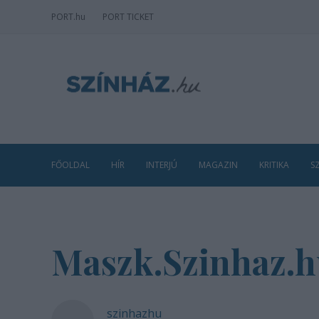
PORT
.hu
PORT TICKET
FŐOLDAL
HÍR
INTERJÚ
MAGAZIN
KRITIKA
S
Maszk.Szinhaz.h
szinhazhu