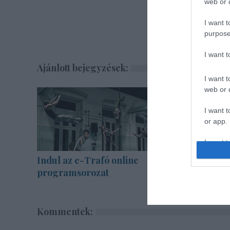
web or d
I want t
purpose
I want 
Ajánlott bejegyzések:
I want t
web or d
I want t
or app.
I want t
Indul az e-Trafó online
Augusztu
I want t
programsorozat
legvidám
authenti
Kommentek: