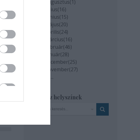
2020 augusztus
(
1
)
2020 július
(
16
)
2020 június
(
15
)
2020 május
(
20
)
2020 április
(
24
)
2020 március
(
16
)
2020 február
(
46
)
2020 január
(
28
)
2019 december
(
25
)
2019 november
(
27
)
Tovább
...
Szinház helyszínek