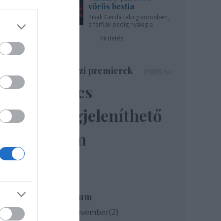
vörös bestia
Pikali Gerda talpig vörösben,
a férfiak pedig nyakig a
pácban - az Újszínházban!
hirdetés
ilap
Színházi premierek
Nincs
k az
atok
megjeleníthető
mtjük
nden
elem
Géza
Archívum
2020 november
(
2
)