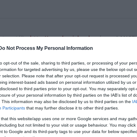
t portálja:
http://maszk.szinhaz.hu
címen. A MASZ
 szolgáltat az Országos Színészegyesület munkájáról
Do Not Process My Personal Information
to opt-out of the sale, sharing to third parties, or processing of your per
 negyedévente megjelenő egyesületi lap, a MASZK ú
formation for targeted advertising by us, please use the below opt-out s
-honlap és a Színházi Portál közötti szoros kapcs
r selection. Please note that after your opt-out request is processed y
eing interest-based ads based on personal information utilized by us or
elkezik a leglátogatottabb magyar színházi webhely
disclosed to third parties prior to your opt-out. You may separately opt-
losure of your personal information by third parties on the IAB’s list of
. This information may also be disclosed by us to third parties on the
IA
a MASZK-nak minden napra új, érdekes információja. A MAS
Participants
that may further disclose it to other third parties.
zatára építve oldotta meg: a MASZK lehetőséget ad valamen
 that this website/app uses one or more Google services and may gath
 a jelszóval védett szerkesztői felületen keresztül eljuttat
including but not limited to your visit or usage behaviour. You may click 
t a repertoáron lévő előadásokról minél több információval
 to Google and its third-party tags to use your data for below specifi
k a régiók napilapjainak kritikái, színházi írásai,