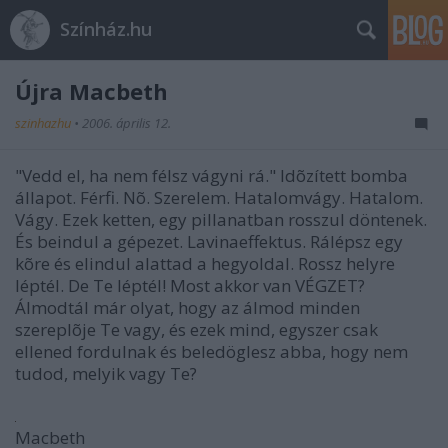
Színház.hu
Újra Macbeth
szinhazhu
•
2006. április 12.
"Vedd el, ha nem félsz vágyni rá." Idõzített bomba
állapot. Férfi. Nõ. Szerelem. Hatalomvágy. Hatalom.
Vágy. Ezek ketten, egy pillanatban rosszul döntenek.
És beindul a gépezet. Lavinaeffektus. Rálépsz egy
kõre és elindul alattad a hegyoldal. Rossz helyre
léptél. De Te léptél! Most akkor van VÉGZET?
Álmodtál már olyat, hogy az álmod minden
szereplõje Te vagy, és ezek mind, egyszer csak
ellened fordulnak és beledöglesz abba, hogy nem
tudod, melyik vagy Te?
Macbeth