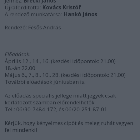
Jelmez:
Breckl János
Újrafordította:
Kovács Kristóf
A rendező munkatársa:
Hankó János
Rendező: Fésős András
Előadások:
Április 12., 14., 16. (kezdési időpontok: 21.00)
18.-án 22.00
Május 6., 7., 8., 10., 28. (kezdési időpontok: 21.00)
További előadások júniusban is.
Az előadás speciális jellege miatt jegyek csak
korlátozott számban előrendelhetők.
Tel.: 06/30-7484-172, és 06/20-251-87-01
Kérjük, hogy kényelmes cipőt és meleg ruhát vegyen
fel mindenki!