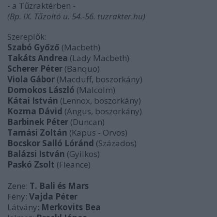
- a Tűzraktérben -
(Bp. IX. Tűzoltó u. 54.-56. tuzrakter.hu)
Szereplők:
Szabó Győző
(Macbeth)
Takáts Andrea
(Lady Macbeth)
Scherer Péter
(Banquo)
Viola Gábor
(Macduff, boszorkány)
Domokos László
(Malcolm)
Kátai István
(Lennox, boszorkány)
Kozma Dávid
(Angus, boszorkány)
Barbinek Péter
(Duncan)
Tamási Zoltán
(Kapus - Orvos)
Bocskor Salló Lóránd
(Százados)
Balázsi István
(Gyilkos)
Paskó Zsolt
(Fleance)
Zene:
T. Bali és Mars
Fény:
Vajda Péter
Látvány:
Merkovits Bea