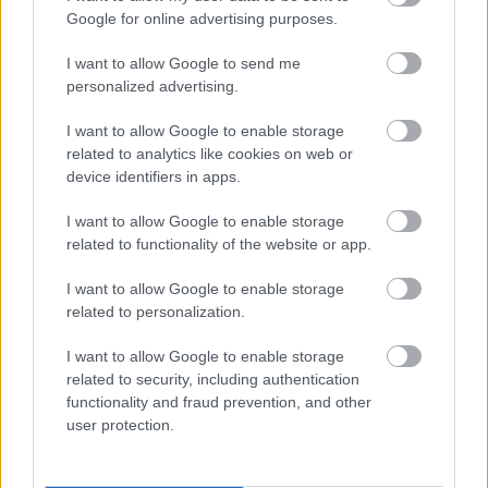
A látványtervet és kivitelezést az Iparművészeti
Google for online advertising purposes.
Egyetem utolsó éves hallgatója, több díjazott
pályamunkával rendelkező
Merkovits Bea
I want to allow Google to send me
készítette.
personalized advertising.
I want to allow Google to enable storage
A jelmezeket
Breckl János
, több magyar és külföldi
related to analytics like cookies on web or
nagyjátékfilm jelmeztervezője készítette.
device identifiers in apps.
Az előadás zenéje az időtlen (ütősök) és a jelenidejű
I want to allow Google to enable storage
(elektromos gitár) egységéből áll össze.
related to functionality of the website or app.
Zeneszerzőnk
Temesvári Balázs
(T Bali), Szemző
Tibor tanítványa és "Gordiusi Csomó" nevű
I want to allow Google to enable storage
együttesének tagja.
related to personalization.
Az előadás világításának tervezését
Vajda Péter
,
számos magyar kis- és nagyjátékfilm, valamint
I want to allow Google to enable storage
reklámfilm operatőre készítette, akivel közösen
related to security, including authentication
néhány rövidfilmemben dolgoztunk együtt.
functionality and fraud prevention, and other
A világítás technikai kivitelezője
Tanyi László
, a
user protection.
Bárka Színház műszaki vezetője.