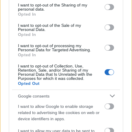
ipari installációk között játszuk.) A Macbeth jelen
not limited to your visit or usage behaviour. You may click to
I want to opt-out of the Sharing of my
számára is érvényes újrafordítását
Kovács Kristóf
personal data.
grant or deny consent to Google and its third-party tags to
író, dramaturg készítette.
Opted In
use your data for below specified purposes in below Google
consent section.
A Macbeth ma?
I want to opt-out of the Sale of my
Personal Data.
Fontosnak tartottam, hogy a nézőhöz minél közelebb
Opted In
hozzam a darabot, ezért döntöttem, úgy, hogy
szakítok a színpadtér-nézőtér hagyományos
I want to opt-out of processing my
Personal Data for Targeted Advertising.
felfogásával, így a tér különböző helyein szólaljanak
Opted In
meg a jelenetek, melyekben a néző szinte
szükségszerűen vesz részt, változó mozgásával
I want to opt-out of Collection, Use,
alakítja a teret, a jelenetet. Részese lesz az
Retention, Sale, and/or Sharing of my
Personal Data that Is Unrelated with the
előadásnak, a szó szoros értelmében jelen lehet a
Purposes for which it was collected.
jelenetben.
Opted Out
A tér jellegéből adódóan olyan látványt készítettünk,
Google consents
amely falfirkákból, falra festett látványelemelből áll.
Ennek összhatása a néző számára ismerős képet
I want to allow Google to enable storage
nyújt, melyet akár a ma utcai valóságának is
related to advertising like cookies on web or
nevezhetünk.
device identifiers in apps.
A látvány mobil jellegét az adja, hogy a tervező
ragasztott felületekkel dolgozott.
I want to allow my user data to be sent to