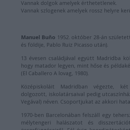
Vannak dolgok amelyek érthetetlenek.
Vannak szlogenek amelyek rossz helyre kerü
Manuel Buňo
1952. október 28-án született
és földije, Pablo Ruiz Picasso után).
13 évesen családjával együtt Madridba köl
hogy matador legyen, mint hőse és példaké
(El Caballero A lovag, 1980).
Középiskoláit Madridban végezte, két é
dolgozott, iskolatársaival pedig utcaszínhá
Vegával) néven. Csoportjukat az akkori hata
1970-ben Barcelonában felszáll egy tehers
mélytengeri halászatot és disszertáci