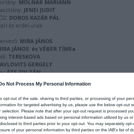
orlány:
MOLNÁR MARIANN
rasztlány:
JENEI JUDIT
ÓZ:
DOBOS KAZÁR PÁL
ari és erdei urak
tervező:
MIRA JÁNOS
IRA JÁNOS és VÉBER TÍMEa
NE:
TERESKOVA
AVLOVITS GERGELY
ny:
ÁTS ZOLTÁN
ó:
KOVÁCS KATI
Do Not Process My Personal Information
ő:
SÁRKÖZI ISTVÁN
unkatársa:
RAJKÓ BALÁZS
to opt-out of the sale, sharing to third parties, or processing of your per
formation for targeted advertising by us, please use the below opt-out s
r selection. Please note that after your opt-out request is processed y
dezte: BODOLAY
eing interest-based ads based on personal information utilized by us or
disclosed to third parties prior to your opt-out. You may separately opt-
mmár 400 éve. A szövegek:
MIND
: Zúgj tél, zúgj, viha
losure of your personal information by third parties on the IAB’s list of