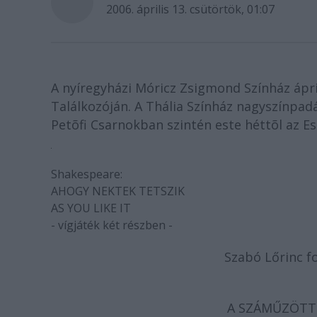
2006. április 13. csütörtök, 01:07
A nyíregyházi Móricz Zsigmond Színház ápril
Találkozóján. A Thália Színház nagyszínpadá
Petõfi Csarnokban szintén este héttõl az Es
Shakespeare:
AHOGY NEKTEK TETSZIK
AS YOU LIKE IT
- vígjáték két részben -
Szabó Lőrinc f
A SZÁMŰZÖTT