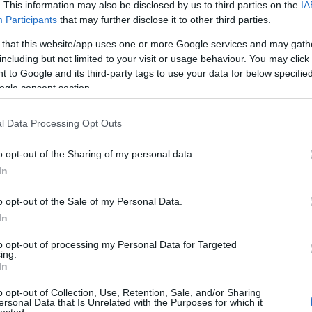
. This information may also be disclosed by us to third parties on the
IA
 szív; / Nem látni, hogy ki vagy, / Nem látni a fog
Participants
that may further disclose it to other third parties.
d tavasz ébred: / A barát elárul, a csók csupa mér
 that this website/app uses one or more Google services and may gath
agyj meg keserű ég, / Fagyodnál jobban ég / Az a kín,
including but not limited to your visit or usage behaviour. You may click 
 A csalódott szivet. / Hajhó! Ihajhó! A zöld tavasz ébr
 to Google and its third-party tags to use your data for below specifi
ó, tavasz ébred! / Oly édes az élet!
DAL
: A szarv kij
ogle consent section.
 se bitorolta: Nem gúny és harag tárgya ő: / A sza
Akinek agya lágy / Pénzt, nyugtot odahágy, / Mind
l Data Processing Opt Outs
ámi, dukdámi: / Jöjjön vigan, / Itt száz olyan / Bol
UES
: Ógörög varázsige. Ezzel csalják lépre a bolond
o opt-out of the Sharing of my personal data.
In
o opt-out of the Sale of my Personal Data.
In
to opt-out of processing my Personal Data for Targeted
lás -
ing.
In
o opt-out of Collection, Use, Retention, Sale, and/or Sharing
ersonal Data that Is Unrelated with the Purposes for which it
lected.