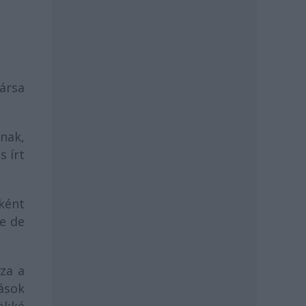
társa
nak,
s írt
ként
e de
zza a
ások