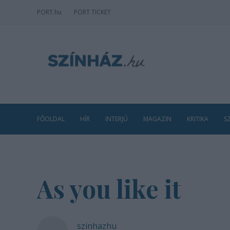
PORT
.hu
PORT TICKET
FŐOLDAL
HÍR
INTERJÚ
MAGAZIN
KRITIKA
S
As you like it
szinhazhu