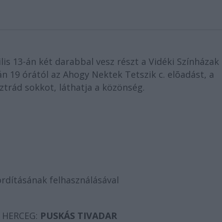
is 13-án két darabbal vesz részt a Vidéki Színházak
n 19 órától az Ahogy Nektek Tetszik c. elõadást, a
ztrád sokkot, láthatja a közönség.
ordításának felhasználásával
 HERCEG:
PUSKÁS TIVADAR