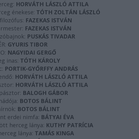
erceg:
HORVÁTH LÁSZLÓ ATTILA
rceg énekese:
TÓTH ZOLTÁN LÁSZLÓ
filozófus:
FAZEKAS ISTVÁN
armester:
FAZEKAS ISTVÁN
ózóbajnok:
PUSKÁS TIVADAR
ÉR:
GYURIS TIBOR
O:
NAGYIDAI GERGŐ
g inas:
TÓTH KÁROLY
c:
PORTIK-GYŐRFFY ANDRÁS
endő:
HORVÁTH LÁSZLÓ ATTILA
sztor:
HORVÁTH LÁSZLÓ ATTILA
 pásztor:
BALOGH GÁBOR
imádója:
BOTOS BÁLINT
hírnök:
BOTOS BÁLINT
nt erdei nimfa:
BÁTYAI ÉVA
tt herceg lánya:
KUTHY PATRÍCIA
herceg lánya:
TAMÁS KINGA