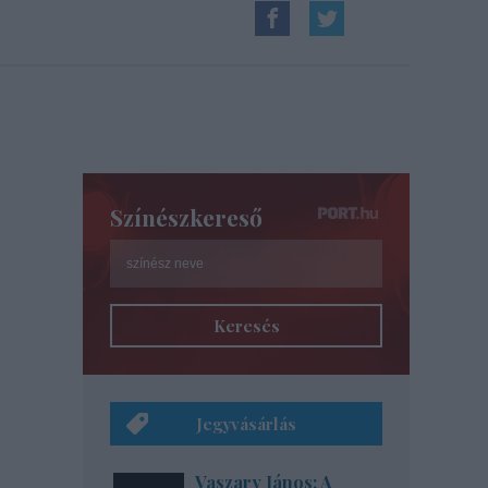
Színészkereső
Keresés
Jegyvásárlás
Vaszary János: A