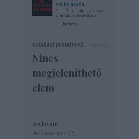
vörös bestia
Pikali Gerda talpig vörösben,
a férfiak pedig nyakig a
pácban - az Újszínházban!
hirdetés
Színházi premierek
Nincs
megjeleníthető
elem
Archívum
2020 november
(
2
)