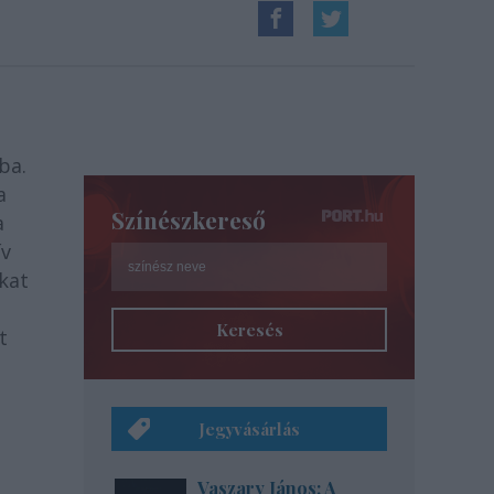
ba.
a
Színészkereső
a
ív
kat
Keresés
t
Jegyvásárlás
Vaszary János: A