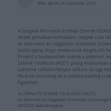
2006. április 20. csütörtök, 22:37
A Szegedi Alternatív Színházi Szemle (SZASZ
láttak jártukban-keltükben, melyek csak i
Az Alternatív és Független Színházak Szövet
közös igény, hogy rendezzünk kiegészítõ fes
Projekt a budapestiek számára jelentett re
Szkéné Találkozó (ASZT) pedig elsõsorban 
szeretné reflektorfénybe állítani. Az egy h
fõvárosi közönség és a szakma esetleg csa
figyelmet.
ALTERNATÍV SZKÉNÉ TALÁLKOZÓ (ASZT)
Az Alternatív és Független Színházak Szövetségé
(AFSZSZ) védnökségével