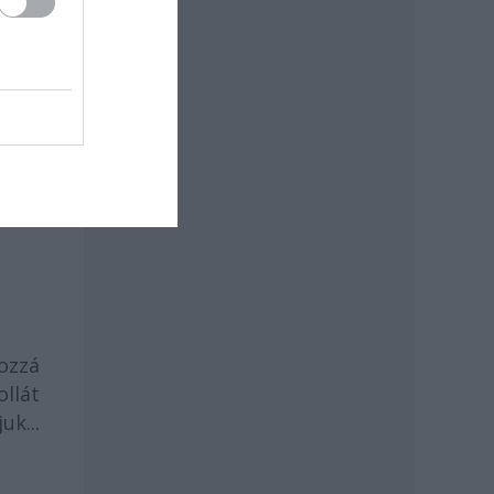
ozzá
llát
uk...