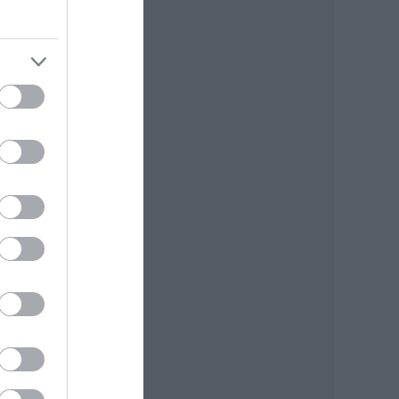
tás,
nek a
.
t
eti
, ám