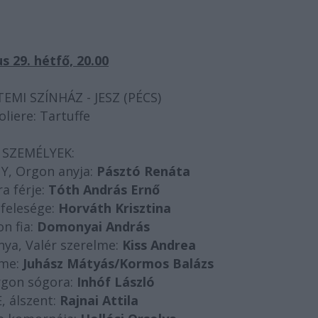
 29. hétfő, 20.00
EMI SZÍNHÁZ - JESZ (PÉCS)
liere: Tartuffe
SZEMÉLYEK:
, Orgon anyja:
Pásztó Renáta
a férje:
Tóth András Ernő
felesége:
Horváth Krisztina
n fia:
Domonyai András
ya, Valér szerelme:
Kiss Andrea
lme:
Juhász Mátyás/Kormos Balázs
gon sógora:
Inhóf László
 álszent:
Rajnai Attila