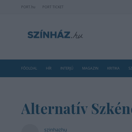
PORT
.hu
PORT TICKET
FŐOLDAL
HÍR
INTERJÚ
MAGAZIN
KRITIKA
S
Alternatív Szkén
szinhazhu