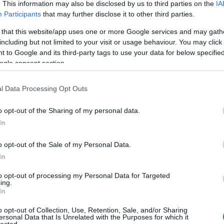
npadképre, két szereplőre, és a barokk operára jel
. This information may also be disclosed by us to third parties on the
IA
Participants
that may further disclose it to other third parties.
példázat a szenvedésről, arról, hogyan büntetjü
egymásnak, legyen a címszó szerelem, szeretet, j
 that this website/app uses one or more Google services and may gath
including but not limited to your visit or usage behaviour. You may click 
s keresi a választ, hogy belsővé tehető-e Nádas P
 to Google and its third-party tags to use your data for below specifi
ezet." ,"Élvezni a kíntól." És ha igen, akkor miér
ogle consent section.
 kiélésére?
l Data Processing Opt Outs
27. szombat, 20.00
o opt-out of the Sharing of my personal data.
In
DRIUM SZÍNHÁZ (DEBRECEN)
Öngyilkosdi
o opt-out of the Sale of my Personal Data.
i játék szabályokkal -
In
to opt-out of processing my Personal Data for Targeted
ikos, C, E -
Kiss Gergely Máté
ing.
In
rafikos, B, D -
Geiger Krisztián
ta. -
Mácsai Gergely
o opt-out of Collection, Use, Retention, Sale, and/or Sharing
ersonal Data that Is Unrelated with the Purposes for which it
ata -
Szurdoki Péter
lected.