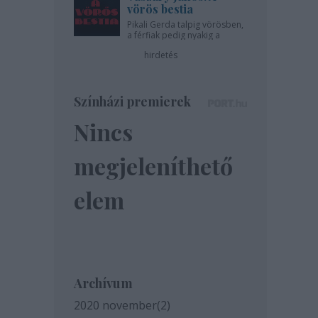
vörös bestia
Pikali Gerda talpig vörösben,
a férfiak pedig nyakig a
pácban - az Újszínházban!
hirdetés
Színházi premierek
Nincs
megjeleníthető
elem
Archívum
2020 november
(
2
)