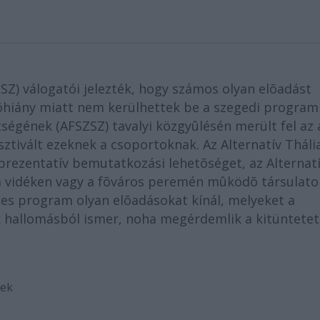
SZ) válogatói jelezték, hogy számos olyan elõadást
dõhiány miatt nem kerülhettek be a szegedi program
ségének (AFSZSZ) tavalyi közgyûlésén merült fel az 
ztivált ezeknek a csoportoknak. Az Alternatív Tháli
prezentatív bemutatkozási lehetõséget, az Alternat
a vidéken vagy a fõváros peremén mûködõ társulato
etes program olyan elõadásokat kínál, melyeket a
k hallomásból ismer, noha megérdemlik a kitüntetet
nek