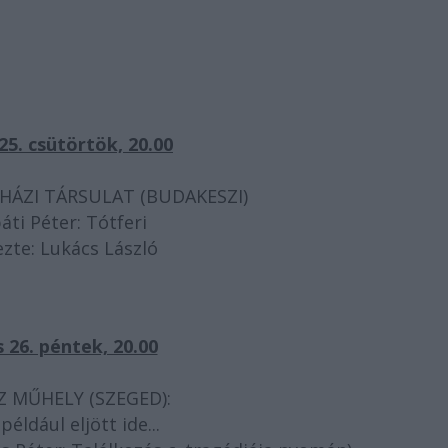
5. csütörtök, 20.00
HÁZI TÁRSULAT (BUDAKESZI)
áti Péter: Tótferi
zte: Lukács László
 26. péntek, 20.00
 MŰHELY (SZEGED):
éldául eljött ide...