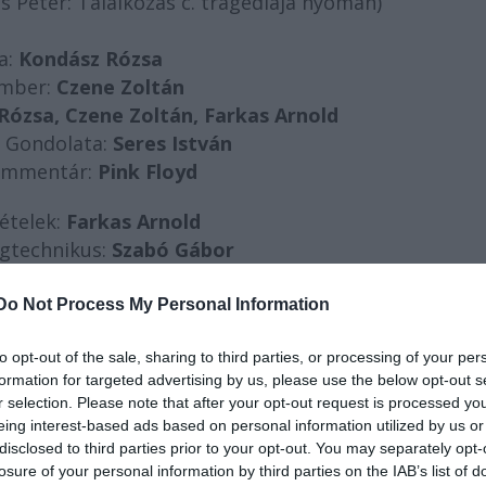
s Péter: Találkozás c. tragédiája nyomán)
a:
Kondász Rózsa
ember:
Czene Zoltán
Rózsa, Czene Zoltán, Farkas Arnold
 Gondolata:
Seres István
ommentár:
Pink Floyd
ételek:
Farkas Arnold
ngtechnikus:
Szabó Gábor
úgó:
Fejes Vera
Do Not Process My Personal Information
 Benkő Imola Orsolya
to opt-out of the sale, sharing to third parties, or processing of your per
formation for targeted advertising by us, please use the below opt-out s
 tréning indította útjára Szegeden. Egyetemistákbó
r selection. Please note that after your opt-out request is processed y
az egyetemi színház keretei közül. A társulat tagj
eing interest-based ads based on personal information utilized by us or
yben tanul, vagy oda készül. A színészi test erejéb
disclosed to third parties prior to your opt-out. You may separately opt-
losure of your personal information by third parties on the IAB’s list of