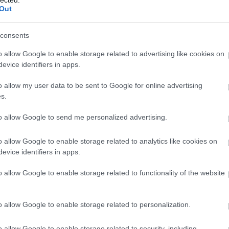
Out
ezte: Halmi Gábor
consents
rténik, ha feladunk egy hirdetést, melyben - bizarr szolgálta
o allow Google to enable storage related to advertising like cookies on
rását vállaljuk bérbe. Trafik Jim és Uzsedári Uzsedom, az
evice identifiers in apps.
lkoznak, s hogy biztosra menjenek, először maguk helyezked
gyik, másik a másik. Aztán csere. Szerep-cserélősdi, komédia
o allow my user data to be sent to Google for online advertising
etnének két késő néző is, ha nem kívánnának maguk is rész
s.
őadás történik egy időben. A tét: meg tud-e történni az ered
to allow Google to send me personalized advertising.
egszületik-e egy előadás, mely előre megírva ugyan komédia
o allow Google to enable storage related to analytics like cookies on
evice identifiers in apps.
28. vasárnap, 20.00
o allow Google to enable storage related to functionality of the website
(PÉCS)
o allow Google to enable storage related to personalization.
teda: Albérleti színjáték
története egy részben -
o allow Google to enable storage related to security, including