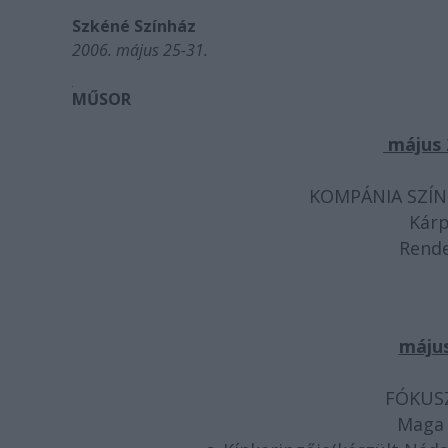
Szkéné Színház
2006. május 25-31.
MŰSOR
május 2
KOMPÁNIA SZÍN
Kárp
Rende
május
FÓKUSZ
Maga p