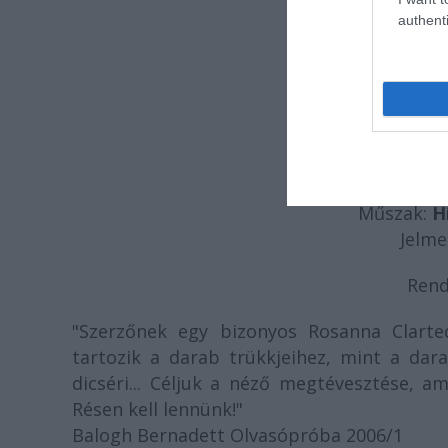
authenti
Sz
M
Műszak:
H
Jelme
Rend
"Szerzőnek egy bizonyos Rosanna Clarte
tartozik a darab trükkjeihez, mint a dara
dicséri... Céljuk a néző megtévesztése, a
Résen kell lennünk!"
Balogh Bernadett Olvasópróba 2006/1