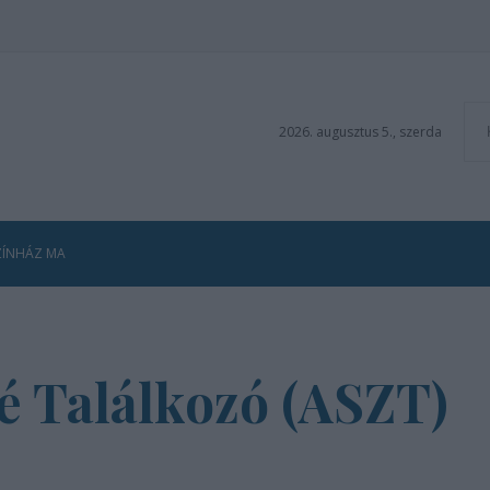
2026. augusztus 5., szerda
ZÍNHÁZ MA
é Találkozó (ASZT)