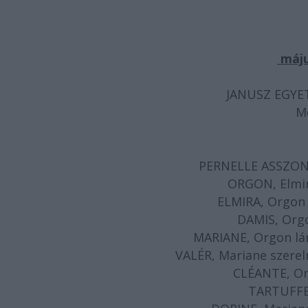
május
JANUSZ EGYET
Mo
PERNELLE ASSZONY
ORGON, Elmir
ELMIRA, Orgon 
DAMIS, Orgo
MARIANE, Orgon lán
VALÉR, Mariane szere
CLÉANTE, Or
TARTUFFE,