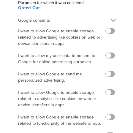
újraértelmezett, modernizált verziója,
Frankó
Purposes for which it was collected.
Tündével
a főszerepben.
Opted Out
A premierek mellett különleges produkciók is
Google consents
színesítik a programot, ilyen például a
I want to allow Google to enable storage
Margitszigeten látható balettest,
A Notre-Dame-i
related to advertising like cookies on web or
toronyőr
, vagy a Szegedi Nemzeti Színház
Hegedűs
device identifiers in apps.
a háztetőn
című musicalje, amely
Gregor Józseffel
a főszerepben kerül színre.
I want to allow my user data to be sent to
Google for online advertising purposes.
Hagyományos színházi előadás is akad a
kínálatunkban, hiszen az érdeklődők a
Városmajori
I want to allow Google to send me
Szabadtéri Színpadon
láthatják az
Én és a
personalized advertising.
kisöcsémet, A néma leventét
, a zenés darabok
kedvelői pedig
A padlásnak, A
I want to allow Google to enable storage
csárdáskirálynőnek, Horváth Jenő-estnek
, s egy
related to analytics like cookies on web or
új musicalnek, a
Második szereposztásnak
is
device identifiers in apps.
tapsolhatnak. A legkisebbeket vasárnapi matinékra
I want to allow Google to enable storage
várjuk, ahol gyermekmusicalek, zenés mesejátékok
related to functionality of the website or app.
kerülnek színre, a Családi délutánok-sorozatának
népzenével, táncban elbeszélt történetei pedig az