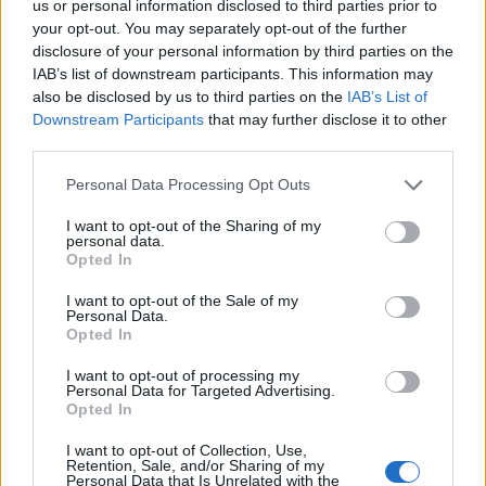
us or personal information disclosed to third parties prior to
mellett elegáns üzletek, éttermek is helyet kapnak
your opt-out. You may separately opt-out of the further
majd.
disclosure of your personal information by third parties on the
IAB’s list of downstream participants. This information may
A
Szabad Tér Színház
évente új színházi
also be disclosed by us to third parties on the
IAB’s List of
bemutatókkal várja a közönséget, és lehetőség
Downstream Participants
that may further disclose it to other
szerint minden műfajban megpróbálja a
third parties.
legszínvonalasabb produkciókat meghívni, hogy
Please note that this website/app uses one or more Google
minden igényt kielégítő, tartalmas szórakozási
Personal Data Processing Opt Outs
services and may gather and store information including but
lehetőséget kínálhasson minden korosztálynak
not limited to your visit or usage behaviour. You may click to
I want to opt-out of the Sharing of my
personal data.
grant or deny consent to Google and its third-party tags to
Idei bemutatóink: Gounod
Faust
című operája,
Opted In
use your data for below specified purposes in below Google
amelyet a Debreceni Csokonai Színházzal közösen
consent section.
I want to opt-out of the Sale of my
hozunk létre, a sokak által kedvelt
Muzsika
hangja
,
Personal Data.
amelyet a Petőfi Musical Stúdió előadásában
Opted In
tekinthetnek meg az érdeklődők,
I want to opt-out of processing my
Personal Data for Targeted Advertising.
Mozart
A varázsfuvola
című operája, amely
Opted In
Zsadon Andrea
és
Szolnoki Tibor
alapítványának
rendhagyó produkciója lesz, valamint ismét
I want to opt-out of Collection, Use,
Retention, Sale, and/or Sharing of my
színpadra kerül a Mária evangéliumának
Personal Data that Is Unrelated with the