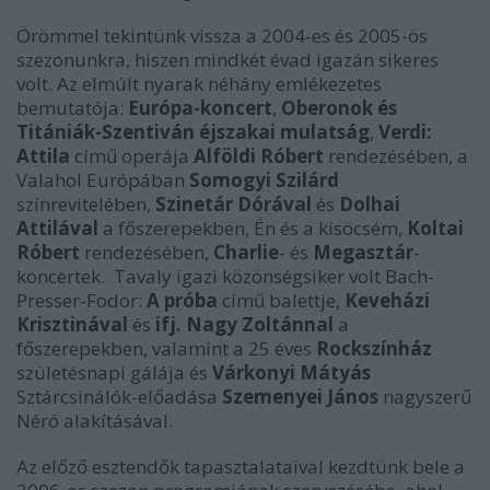
Örömmel tekintünk vissza a 2004-es és 2005-ös
szezonunkra, hiszen mindkét évad igazán sikeres
volt. Az elmúlt nyarak néhány emlékezetes
bemutatója:
Európa-koncert
,
Oberonok és
Titániák-Szentiván éjszakai mulatság
,
Verdi:
Attila
című operája
Alföldi Róbert
rendezésében, a
Valahol Európában
Somogyi Szilárd
színrevitelében,
Szinetár Dórával
és
Dolhai
Attilával
a főszerepekben, Én és a kisöcsém,
Koltai
Róbert
rendezésében,
Charlie
- és
Megasztár
-
koncertek. Tavaly igazi közönségsiker volt Bach-
Presser-Fodor:
A próba
című balettje,
Keveházi
Krisztinával
és
ifj. Nagy Zoltánnal
a
főszerepekben, valamint a 25 éves
Rockszínház
születésnapi gálája és
Várkonyi Mátyás
Sztárcsinálók-előadása
Szemenyei János
nagyszerű
Néró alakításával.
Az előző esztendők tapasztalataival kezdtünk bele a