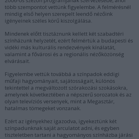
2006-os szezon programjának szervezésébe, ahol
több szempontot vettünk figyelembe. A felmérésnél
mindig első helyen szerepelt leendő nézőink
igényeinek széles körű kiszolgálása.
Mindenek előtt tisztáznunk kellett két szabadtéri
színházunk helyzetét, ezért felmértük a budapesti és
vidéki más kulturális rendezvények kínálatát,
valamint a fővárosi és a regionális nézőközönség
elvárásait.
Figyelembe vettük továbbá a színpadok eddigi
műfaji hagyományait, sajátosságait, különös
tekintettel a megváltozott szórakozási szokásokra,
amelynek következtében a népszerű sorozatok és az
olyan televíziós versenyek, mint a Megasztár,
hatalmas tömegeket vonzanak.
Ezért az igényekhez igazodva, igyekeztünk két
színpadunknak saját arculatot adni, és egyben
tiszteletben tartani a hagyományos színházba járási