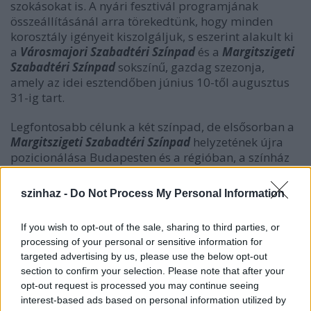
szokásokat is. A nyári fesztivál programjának
összeállításánál arra törekedtünk, hogy minden
korosztály igényeit kiszolgáljuk, s eszerint alakult ki
a
Városmajori Szabadtéri Színpad
és a
Margitszigeti
Szabadtéri Színpad
sokszínű, gazdag szezonja,
amely az idei esztendőben június 10-től augusztus
31-ig tart.
Legfontosabb célunk a két színpad, de elsősorban a
Margitszigeti Szabadtéri Színpad
helyzetének újra
pozicionálása Budapesten és a régióban, a színház
újjáépítésének előkészítése, s az egymásra épülő, a
nyári szabadtéri jellegű játszás mellett a
szinhaz -
Do Not Process My Personal Information
többfunkciós szolgáltatási rendszer kiépítése. A
rekonstrukció eredményeként reményeink szerint
If you wish to opt-out of the sale, sharing to third parties, or
Budapest egy új, építészeti és kulturális értékeit
processing of your personal or sensitive information for
tekintve emblematikus színházi objektummal lesz
targeted advertising by us, please use the below opt-out
gazdagabb. Az új, multifunkcionális színházi
section to confirm your selection. Please note that after your
együttes terveink szerint nemzetközi kurzusok,
opt-out request is processed you may continue seeing
exkluzív fogadások helyszíne lesz, ahol a minden
interest-based ads based on personal information utilized by
igényt kielégítő zenekari terem és próbahelyiségek