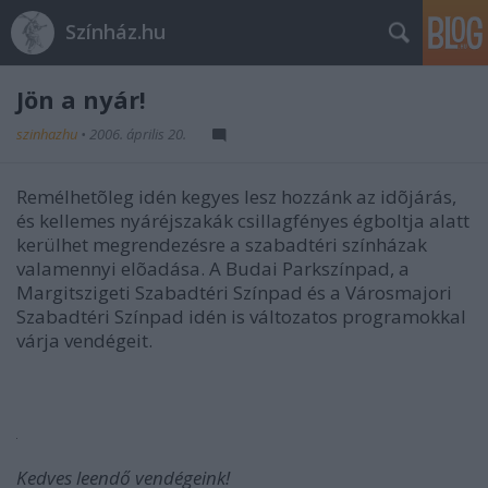
Színház.hu
Jön a nyár!
szinhazhu
•
2006. április 20.
Remélhetõleg idén kegyes lesz hozzánk az idõjárás,
és kellemes nyáréjszakák csillagfényes égboltja alatt
kerülhet megrendezésre a szabadtéri színházak
valamennyi elõadása. A Budai Parkszínpad, a
Margitszigeti Szabadtéri Színpad és a Városmajori
Szabadtéri Színpad idén is változatos programokkal
várja vendégeit.
Kedves leendő vendégeink!