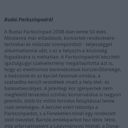
Budai Parkszínpadról
A Budai Parkszínpad 2008-ban lenne 50 éves.
Mostanra már előadások, koncertek rendezésére -
technikai és műszaki szempontból - teljességgel
alkalmatlanná vált, s ez a helyszín a közönség
fogadására is méltatlan. A Parkszínpadról készített
igazságügyi szakvélemény megállapította azt is,
hogy az elektromos berendezések korszerűtlensége,
a beázások és az épület falainak omlása, a
szabadba került vezetékek miatt a hely élet- és
balesetveszélyes. A jelenlegi kor igényeinek nem
megfelelő tervezésű színház konzerválása is nagyon
jelentős, több tíz millió forintos felújítással lenne
csak lehetséges. A kerület ezért lebontja a
Parkszínpadot, s a Feneketlen tónál egy rendezett
zöld övezetet, Bartók-emlékparkot hoz létre létre,
míg alternatívaként a Lágymányosi hídnál, a Duna-