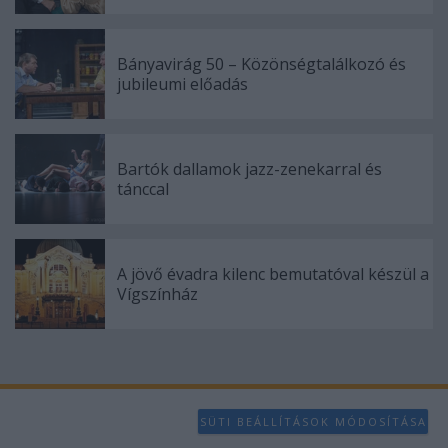
Bányavirág 50 – Közönségtalálkozó és
jubileumi előadás
Bartók dallamok jazz-zenekarral és
tánccal
A jövő évadra kilenc bemutatóval készül a
Vígszínház
SÜTI BEÁLLÍTÁSOK MÓDOSÍTÁSA