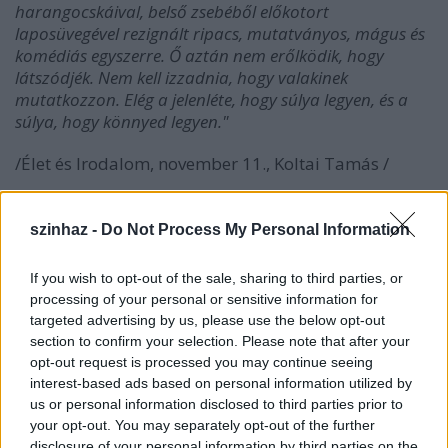
harangocskáival, belső zsebéből előkotort
laposüvegével rezignált ripacs, mutatványos, mágus és
komédiás egyszerre. Ő aztán nem erőlködik, hogy
látszódjék. Nem kell izzadnia, hogy valakinek
mutatkozzon. Elég a jelenléte, hogy súlya legyen, és a
súlya, hogy könnyed legyen."
/Élet és Irodalom, november 11., Koltai Tamás /
***
szinhaz -
Do Not Process My Personal Information
Shakespeare álmát kelti életre a vendégrendező Szergej
Maszlobojscsikov. Nem csak a szerelmes athéni ifjakra
If you wish to opt-out of the sale, sharing to third parties, or
bocsátott álom kuszaságait, hanem magának a
processing of your personal or sensitive information for
költőóriásnak az álmát. Reméli, ilyen lehetett
targeted advertising by us, please use the below opt-out
képzeletében. A maga tervezte játék téren egy előre-
section to confirm your selection. Please note that after your
hátra görgethető tologatható pódiumon gördíti be a
opt-out request is processed you may continue seeing
szereplőket. Az eredeti foglalkozása szerint
interest-based ads based on personal information utilized by
díszlettervező rendező igencsak rajta hagyta keze
us or personal information disclosed to third parties prior to
nyomát az előadáson. Hangsúlyos szerepet kap a
your opt-out. You may separately opt-out of the further
látvány, a látomásba forduló színpadi kompozíció, a
disclosure of your personal information by third parties on the