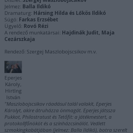
Jelmez:
Balla Ildikó
Dramaturg:
Hársing Hilda és Lőkös Ildikó
Súgó:
Farkas Erzsébet
Ügyelő:
Rovó Rézi
A rendező munkatársai:
Hajdinák Judit, Maja
Cezárszkaja
Rendező: Szergej Maszlobojscsikov m.v.
Eperjes
Károly,
Hirtlng
István
"Maszlobojscsikov ráadásul talál valakit, Eperjes
Károlyt, akire átruházza önmagát. Eperjes játssza
Pukkot, Philostratust és Tetőfit: a játékmestert, a
protokollfőnököt és a színházcsinálót. Vedlett
szmokingkabátjában (jelmez: Balla Ildikó), botra szerelt