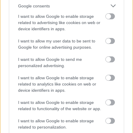
/Vasárnapi Hírek, 2004.10.03., Gantner Ilona/
Google consents
***
I want to allow Google to enable storage
related to advertising like cookies on web or
Eperjes Károly három szerepet is játszik. Mindhárom
device identifiers in apps.
rendező: Philostratus a király ceremóniamestere, Tetőfi
a színházat játszó mesteremberek szellemi vezére, Pukk
I want to allow my user data to be sent to
pedig a tündérkirály szolgálatában gabalyítja
Google for online advertising purposes.
összevissza a sorsokat. Gondolhatnánk akár azt is,
hogy az egész a színházról szól, de ez nem lenne igaz. A
I want to allow Google to send me
három rendező a legkevésbé a színházat, a játékot
personalized advertising.
rendezi. Az életet és az álmokat, az érzéseket és a
tetteket, a vonzalmakat és a gyűlöleteket igazgatják.
I want to allow Google to enable storage
Túlokos huncutsággal és ostoba túlbuzgalommal,
related to analytics like cookies on web or
nemtörődömséggel és precízkedéssel, részeg
device identifiers in apps.
hanyagsággal és megfelelni vágyó félelemmel, alázattal
I want to allow Google to enable storage
és pimaszsággal. Eperjes remekül kever és vált, azonosít
related to functionality of the website or app.
és tesz különbséget. S a végeredmény, hogy nem
valamely eszme, valamely szánkba rágandó gondolat,
I want to allow Google to enable storage
hanem az élet teljessége látszik hullámzani a
related to personalization.
színpadon. S ilyenkor minden játszó is