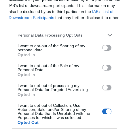
tér festői bejátszása, a gördülő pódiumon ülő szereplők
IAB’s list of downstream participants. This information may
plasztikus csoportkép beállítása. (...) A mesteremberek
also be disclosed by us to third parties on the
IAB’s List of
megannyi magánszáma és pompás összjátéka vaskos
Downstream Participants
that may further disclose it to other
ellenpontja a szürreális poézisnek. Átváltozás és játék,
third parties.
álom és vágyvilág sodródik egybe a tűnő idő
Please note that this website/app uses one or more Google
Personal Data Processing Opt Outs
nyomában.
services and may gather and store information including but
not limited to your visit or usage behaviour. You may click to
I want to opt-out of the Sharing of my
/Magyar Nemzet, 2004.10.04., Metz Katalin/
personal data.
grant or deny consent to Google and its third-party tags to
Opted In
use your data for below specified purposes in below Google
***
consent section.
I want to opt-out of the Sale of my
Personal Data.
Györgyi Anna a legnőibb tündérkirálynő a mai
Opted In
színpadon. Talán nem sértődik meg, ha azt írom: egyik-
másik mosolya, mozdulata, hangsúlya, bájos fintora a
I want to opt-out of processing my
Personal Data for Targeted Advertising.
fiatal Ruttkai Évára emlékeztet. Bubik István - úgy is,
Opted In
mint több Szentivánéji álom bemutatón, elszabadul a
pokol, amikor Zuboly - Tompor belevág híres
I want to opt-out of Collection, Use,
Retention, Sale, and/or Sharing of my
monológjába: "Jaj mint látok, Thisbémet nem látom."
Personal Data that Is Unrelated with the
Röhög, visít az egész nézőtér.
Purposes for which it was collected.
Opted Out