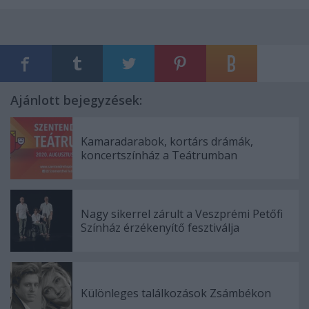
Ajánlott bejegyzések:
Kamaradarabok, kortárs drámák,
koncertszínház a Teátrumban
Nagy sikerrel zárult a Veszprémi Petőfi
Színház érzékenyítő fesztiválja
Különleges találkozások Zsámbékon