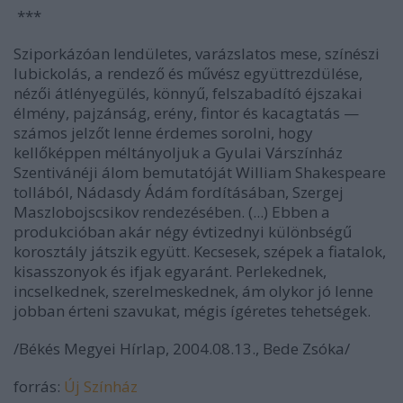
***
Sziporkázóan lendületes, varázslatos mese, színészi
lubickolás, a rendező és művész együttrezdülése,
nézői átlényegülés, könnyű, felszabadító éjszakai
élmény, pajzánság, erény, fintor és kacagtatás —
számos jelzőt lenne érdemes sorolni, hogy
kellőképpen méltányoljuk a Gyulai Várszínház
Szentivánéji álom bemutatóját William Shakespeare
tollából, Nádasdy Ádám fordításában, Szergej
Maszlobojscsikov rendezésében. (...) Ebben a
produkcióban akár négy évtizednyi különbségű
korosztály játszik együtt. Kecsesek, szépek a fiatalok,
kisasszonyok és ifjak egyaránt. Perlekednek,
incselkednek, szerelmeskednek, ám olykor jó lenne
jobban érteni szavukat, mégis ígéretes tehetségek.
/Békés Megyei Hírlap, 2004.08.13., Bede Zsóka/
forrás:
Új Színház