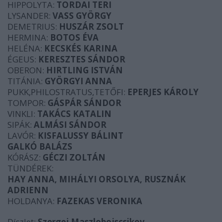
HIPPOLYTA:
TORDAI TERI
LYSANDER:
VASS GYÖRGY
DEMETRIUS:
HUSZÁR ZSOLT
HERMINA:
BOTOS ÉVA
HELÉNA:
KECSKÉS KARINA
ÉGEUS:
KERESZTES SÁNDOR
OBERON:
HIRTLING ISTVÁN
TITÁNIA:
GYÖRGYI ANNA
PUKK,PHILOSTRATUS,TETŐFI:
EPERJES KÁROLY
TOMPOR:
GÁSPÁR SÁNDOR
VINKLI:
TAKÁCS KATALIN
SIPÁK:
ALMÁSI SÁNDOR
LAVÓR:
KISFALUSSY BÁLINT
GALKÓ BALÁZS
KÓRÁSZ:
GÉCZI ZOLTÁN
TÜNDÉREK:
HAY ANNA, MIHÁLYI ORSOLYA, RUSZNÁK
ADRIENN
HOLDANYA:
FAZEKAS VERONIKA
Díszlet:
Szergej Maszlobojscsikov