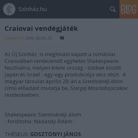
Színház.hu
Craiovai vendégjáték
szinhazhu
•
2006. április 25.
Az Új Színház is meghívást kapott a romániai
Craiovában rendezendõ egyhetes Shakespeare-
fesztiválra, melyen kilenc ország - többek között
Japán és Izrael - egy-egy produkciója vesz részt. A
magyar társulat április 28-án a
Szentivánéji álom
címû elõadást mutatja be,
Szergej Maszlobojscsikov
rendezésében.
Shakespeare: Szentivánéji álom
- fordította: Nádasdy Ádám -
THÉSEUS:
GOSZTONYI JÁNOS