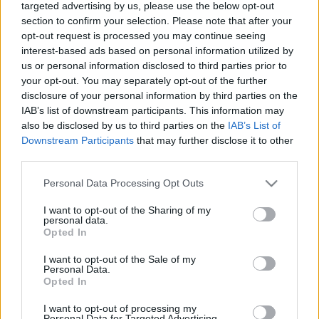
targeted advertising by us, please use the below opt-out
section to confirm your selection. Please note that after your
Az együttes :
opt-out request is processed you may continue seeing
Kiss Erzsi
- ének
interest-based ads based on personal information utilized by
Vajdovich Árpád
- bőgő, basszusgitár
us or personal information disclosed to third parties prior to
Sütő Márton
- gitár
your opt-out. You may separately opt-out of the further
G.Szabó Hunor
- dobok, gitár, derbukka, kalimba
disclosure of your personal information by third parties on the
Kovács Linda
- ének
IAB’s list of downstream participants. This information may
also be disclosed by us to third parties on the
IAB’s List of
Időpont:
2006. április 27. csütörtök, 21.00
Downstream Participants
that may further disclose it to other
Helyszín:
Gödör Klub
third parties.
forrás: E.K.E.Z.
Please note that this website/app uses one or more Google
Personal Data Processing Opt Outs
services and may gather and store information including but
not limited to your visit or usage behaviour. You may click to
I want to opt-out of the Sharing of my
personal data.
grant or deny consent to Google and its third-party tags to
Opted In
use your data for below specified purposes in below Google
consent section.
I want to opt-out of the Sale of my
Personal Data.
Opted In
Ajánlott bejegyzések:
I want to opt-out of processing my
Personal Data for Targeted Advertising.