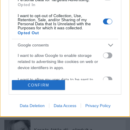
Opted In
Épül a Dóm téri szabadtéri színpad
I want to opt-out of Collection, Use,
Retention, Sale, and/or Sharing of my
Personal Data that Is Unrelated with the
Purposes for which it was collected.
Opted Out
Pénteken ismét online vetítés a
Vörösmarty Színházban
Google consents
I want to allow Google to enable storage
related to advertising like cookies on web or
A Centrál Színház új jegyrendszeren
device identifiers in apps.
keresztül értékesíti a következő évad
jegyeit
I want to allow my user data to be sent to
CONFIRM
Google for online advertising purposes.
I want to allow Google to send me
Új bemutatóra készül a Veszprémi Petőfi
personalized advertising.
Színház
Data Deletion
Data Access
Privacy Policy
I want to allow Google to enable storage
related to analytics like cookies on web or
device identifiers in apps.