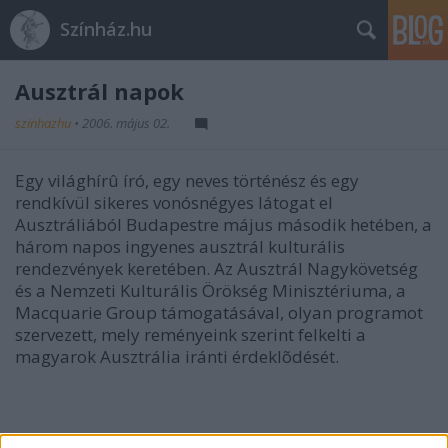
Színház.hu
Ausztrál napok
szinhazhu
•
2006. május 02.
Egy világhírû író, egy neves történész és egy
rendkívül sikeres vonósnégyes látogat el
Ausztráliából Budapestre május második hetében, a
három napos ingyenes ausztrál kulturális
rendezvények keretében. Az Ausztrál Nagykövetség
és a Nemzeti Kulturális Örökség Minisztériuma, a
Macquarie Group támogatásával, olyan programot
szervezett, mely reményeink szerint felkelti a
magyarok Ausztrália iránti érdeklõdését.
Az eseménysorozatot a díjnyertes ausztrál