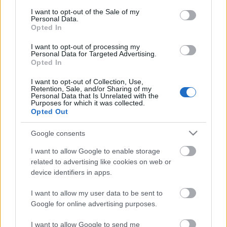
meghatározó eseménye, majd egy az ausztráliai
consent section.
oktatási lehetőségekről szóló előadás következik. Ezt
I want to opt-out of the Sale of my
Personal Data.
kíséri két különböző könyvbemutató Ausztráliáról és
Opted In
egy fotókiállítás megnyitója.
I want to opt-out of processing my
Personal Data for Targeted Advertising.
forrás: Merlin Színház
Opted In
I want to opt-out of Collection, Use,
Retention, Sale, and/or Sharing of my
Personal Data that Is Unrelated with the
Purposes for which it was collected.
Opted Out
Google consents
Ajánlott bejegyzések:
I want to allow Google to enable storage
related to advertising like cookies on web or
Rögtön dupla premierrel kezdi az új
device identifiers in apps.
évadot a Radnóti
I want to allow my user data to be sent to
Google for online advertising purposes.
Kamaradarabok, kortárs drámák,
I want to allow Google to send me