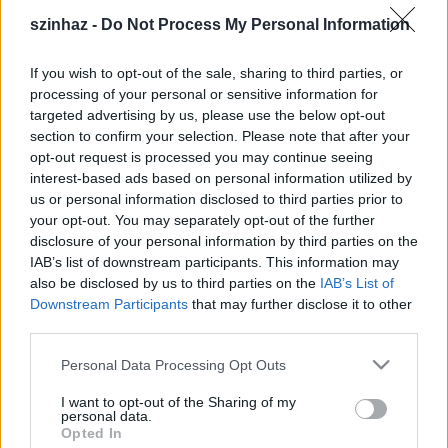
vonósnégyes a Tankstream koncertje nyitja és zárja
szinhaz -
Do Not Process My Personal Information
majd, akik élőkoncertet adnak május 8-án a Bartók
Rádióban, Gyöngyössy Zoltán fuvolaművész
If you wish to opt-out of the sale, sharing to third parties, or
közreműködésével, illetve május 10-én a Liszt Ferenc
processing of your personal or sensitive information for
Kamarazenekarral az Óbudai Társaskörben lépnek
targeted advertising by us, please use the below opt-out
fel.
section to confirm your selection. Please note that after your
opt-out request is processed you may continue seeing
A program részeként a világszerte elismert író
interest-based ads based on personal information utilized by
Thomas Keneally (Schindler Listája) tart felolvasást a
us or personal information disclosed to third parties prior to
Merlin Színházban május 9-én, 18.00 órai kezdettel.
your opt-out. You may separately opt-out of the further
Keneally úr szépirodalmi és egyéb műveiből olvas
disclosure of your personal information by third parties on the
majd fel. Május 10-én, 17.00-kor pedig a Közép-
IAB’s list of downstream participants. This information may
Európai Egyetem előtermében tart előadást "The
also be disclosed by us to third parties on the
IAB’s List of
Writer and Ethnic Hysteria" címmel.
Downstream Participants
that may further disclose it to other
third parties.
Ezenkívül a Merlin Színházban május 9-én
Please note that this website/app uses one or more Google
megrendezésre kerülő program keretében 14.00
Personal Data Processing Opt Outs
services and may gather and store information including but
órától elsőként John Molony ausztrál történész
not limited to your visit or usage behaviour. You may click to
I want to opt-out of the Sharing of my
professzor előadása lesz hallható, az Eureka
personal data.
grant or deny consent to Google and its third-party tags to
felkelésről, amely az ausztrál történelem egy
Opted In
use your data for below specified purposes in below Google