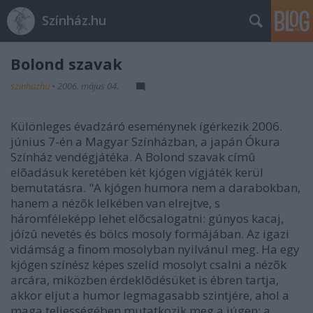
Színház.hu
Bolond szavak
szinhazhu
•
2006. május 04.
Különleges évadzáró eseménynek ígérkezik 2006.
június 7-én a Magyar Színházban, a japán Ókura
Színház vendégjátéka. A Bolond szavak címû
elõadásuk keretében két kjógen vígjáték kerül
bemutatásra. "A kjógen humora nem a darabokban,
hanem a nézõk lelkében van elrejtve, s
háromféleképp lehet elõcsalogatni: gúnyos kacaj,
jóízû nevetés és bölcs mosoly formájában. Az igazi
vidámság a finom mosolyban nyilvánul meg. Ha egy
kjógen színész képes szelíd mosolyt csalni a nézõk
arcára, miközben érdeklõdésüket is ébren tartja,
akkor eljut a humor legmagasabb szintjére, ahol a
maga teljességében mutatkozik meg a júgen: a