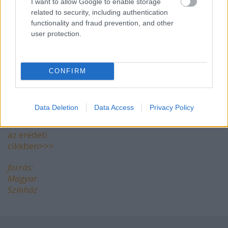
I want to allow Google to enable storage
Úr:
Takeucsi Jutaka
related to security, including authentication
Taró:
Ókura Motonari
functionality and fraud prevention, and other
user protection.
CONFIRM
Data Deletion
Data Access
Privacy Policy
További
részletek
az eredeti
cikkben>>>
forrás:
Magyar
Színház