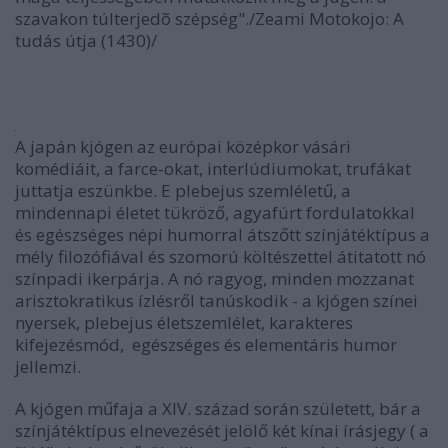
szavakon túlterjedõ szépség"./Zeami Motokojo: A
tudás útja (1430)/
A japán kjógen az európai középkor vásári
komédiáit, a farce-okat, interlúdiumokat, trufákat
juttatja eszünkbe. E plebejus szemléletű, a
mindennapi életet tükröző, agyafúrt fordulatokkal
és egészséges népi humorral átszőtt színjátéktípus a
mély filozófiával és szomorú költészettel átitatott nó
színpadi ikerpárja. A nó ragyog, minden mozzanat
arisztokratikus ízlésről tanúskodik - a kjógen színei
nyersek, plebejus életszemlélet, karakteres
kifejezésmód, egészséges és elementáris humor
jellemzi.
A kjógen műfaja a XIV. század során született, bár a
színjátéktípus elnevezését jelölő két kínai írásjegy ( a