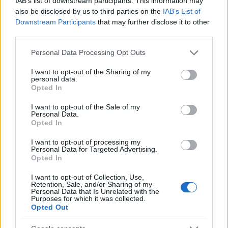
IAB’s list of downstream participants. This information may
karaktert képvisel: gőgös földesúr, fukar gazda,
also be disclosed by us to third parties on the
IAB’s List of
házsártos feleség, stb.
Downstream Participants
that may further disclose it to other
third parties.
A kjógent előadó színészek ma két dinasztiába
Please note that this website/app uses one or more Google
tartoznak: 72 művész dolgozik az Ókura- és 23
Personal Data Processing Opt Outs
services and may gather and store information including but
művész az Izumi-iskolában (1985-ös adatok szerint).
not limited to your visit or usage behaviour. You may click to
I want to opt-out of the Sharing of my
Az Ókura iskola tagjai régebbi nyelvállapot szerint
personal data.
grant or deny consent to Google and its third-party tags to
beszélnek-recsitálnak a színpadon, viszont az Izumi-
Opted In
use your data for below specified purposes in below Google
iskola színészei mélyebb hangfekvésben és
consent section.
dallamosabb hanglejtéssel dolgoznak. A kjógen-
I want to opt-out of the Sale of my
Personal Data.
darabokat ma is kizárólag férfiak adják elő. A
Opted In
színészek 6-7 éves koruktól 30-35 éves korukig
tanulják mesterségüket a családban. Egyes szerepek
I want to opt-out of processing my
Personal Data for Targeted Advertising.
eljátszásának nemcsak a szükséges képzettségi fok
Opted In
elérése, hanem a megfelelő kor betöltése is föltétele.
I want to opt-out of Collection, Use,
Valaha a kjógen-repertoár 4-500 műből állt, ez a
Retention, Sale, and/or Sharing of my
Personal Data that Is Unrelated with the
szám napjainkra 260-ra fogyatkozott. Ezekből 254-
Purposes for which it was collected.
et játszik az Izumi-iskola, és 180-at az Ókura-család.
Opted Out