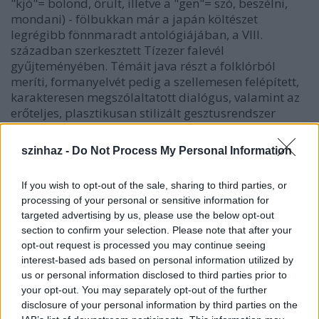
"kjó"= bolond, őrült, illetve a "gen"= szó, beszélni,
mondani) - fölbukkan már a japán költészet
legrégibb fönnmaradt antológiájában, a VIII.
században szerkesztett Tízezer falevél
gyűjteményében. Témáit java részt a folklórból
meríti, formanyelvét pedig a szellemesen felépített,
karakteresen megszólaltatott dialógus, valamint az
erőteljes, plasztikusan stilizált gesztusrendszer
határozza meg. A színészek arca mozdulatlan, ám
megengedett számukra a nevetés, a fájdalom, a
szinhaz -
Do Not Process My Personal Information
harag, az öröm, a meglepődés és a csodálkozás
mimikus érzékeltetése.
If you wish to opt-out of the sale, sharing to third parties, or
processing of your personal or sensitive information for
targeted advertising by us, please use the below opt-out
A kjógen közönséges figurái berúgnak, veszekednek,
section to confirm your selection. Please note that after your
verekednek, durva tréfákkal bosszantják egymást. A
opt-out request is processed you may continue seeing
főszereplő a site ("cselekvő") általában furcsa,
interest-based ads based on personal information utilized by
bonyolult jellem: becsületes, de fortélyos szolga,
us or personal information disclosed to third parties prior to
talpraesett, ám erőszakos árus, hűséges, bár
your opt-out. You may separately opt-out of the further
agyongyötört férj, stb. A másodszereplő, az ado
disclosure of your personal information by third parties on the
("válaszoló") többnyire egyszerű, ám szélsőséges