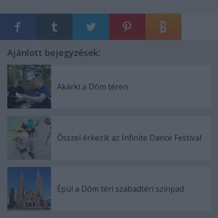
Ajánlott bejegyzések:
Akárki a Dóm téren
Ősszel érkezik az Infinite Dance Festival
Épül a Dóm téri szabadtéri színpad