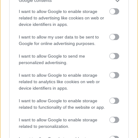
Részletek Dúró Győző: Valaki történik című
Google consents
tanulmányából
I want to allow Google to enable storage
related to advertising like cookies on web or
*****
device identifiers in apps.
A Japán Alapítvány szervezésében és támogatásával:
I want to allow my user data to be sent to
BOLOND SZAVAK
Google for online advertising purposes.
- két kjógen vígjáték -
I want to allow Google to send me
personalized advertising.
I want to allow Google to enable storage
•
BIRKÓZÁS EGY SZÚNYOGGAL
related to analytics like cookies on web or
(Kazumó)
device identifiers in apps.
Úr:
Ókura Norijosi
I want to allow Google to enable storage
Taró:
Sigejama Josinobu
related to functionality of the website or app.
Szúnyog :
Josida Sinkai
I want to allow Google to enable storage
•
ÉNEKLÉS FEKVE
related to personalization.
(Ne ongjoku)