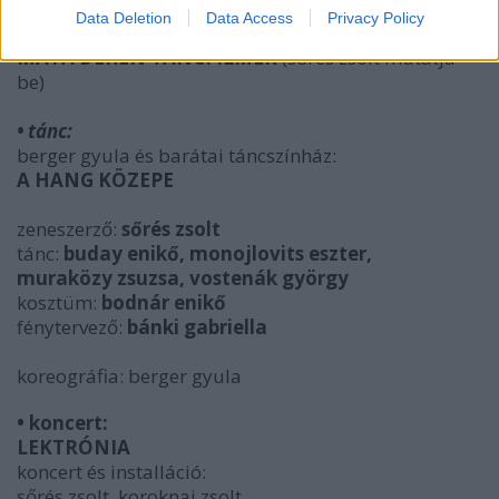
Data Deletion
Data Access
Privacy Policy
•
filmvetítés:
MAYA DEREN TÁNCFILMEK
(sőrés zsolt mutatja
be)
• tánc:
berger gyula és barátai táncszínház:
A HANG KÖZEPE
zeneszerző:
sőrés zsolt
tánc:
buday enikő, monojlovits eszter,
muraközy zsuzsa, vostenák györgy
kosztüm:
bodnár enikő
fénytervező:
bánki gabriella
koreográfia: berger gyula
• koncert:
LEKTRÓNIA
koncert és installáció:
sőrés zsolt, koroknai zsolt