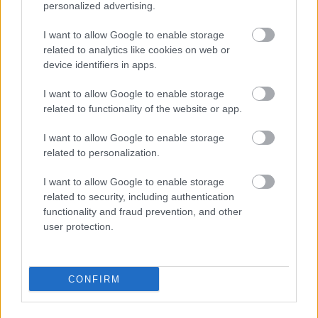
abszurditás határát is túllépő zenéje transzcendens
personalized advertising.
dimenziókat nyit meg).
I want to allow Google to enable storage
A jelenetek úgy követik egymást, ahogy egy
related to analytics like cookies on web or
naplóban a személyes bejegyzések, intim
device identifiers in apps.
vallomások. A történet mindig ugyanaz. Néha
falakat építünk magunk és egymás köré, néha pedig
I want to allow Google to enable storage
lebontjuk őket. Olykor, villanásnyi időre, rátalálunk
related to functionality of the website or app.
egymásban az egy közös középpont varázslatára.
I want to allow Google to enable storage
related to personalization.
BERGER GYULA
I want to allow Google to enable storage
related to security, including authentication
functionality and fraud prevention, and other
Berger Gyula és Barátai Táncszínház - Sőrés Zsolt -
user protection.
Koroknai Zsolt
A HANG KÖZEPE
- összművészeti találkozó a gyártelepi színházban -
CONFIRM
Program: