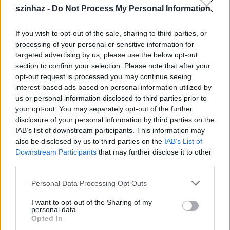
szinhaz -
Do Not Process My Personal Information
még az előző évezred utolsó éveiből származó
gyűjteményéről, a
The Night Before the Death of
the
Sampling Virus
címűről jó néhány lemezjátszó-, film-,
If you wish to opt-out of the sale, sharing to third parties, or
filmzene-, TV- és videoszalag-hangroncsot.
processing of your personal or sensitive information for
Ezzel - az ő komponálási útját (is) vázlatosan
targeted advertising by us, please use the below opt-out
lemásoló - módszerrel kívántam tisztelegni
section to confirm your selection. Please note that after your
John
opt-out request is processed you may continue seeing
Cage
, a hangszobrászat nagymestere és a modern
interest-based ads based on personal information utilized by
tánc egyik legnagyobb alakja,
Merce Cunningham
us or personal information disclosed to third parties prior to
alkotótársa előtt. Elég sok darabját felhasználtam
your opt-out. You may separately opt-out of the further
továbbá a
Zan Hoffman
amerikai művésszel való
disclosure of your personal information by third parties on the
hangminta-cserén alapuló közös alkotás számára
IAB’s list of downstream participants. This information may
egy hullámvevő antennahangszerrel, a thereminnel,
also be disclosed by us to third parties on the
IAB’s List of
és egyéb analóg eszközökkel, kontaktmikrofonokkal
Downstream Participants
that may further disclose it to other
felvett, 15 darab egyperces hangmintát tartalmazó
third parties.
gyűjteményemnek is - rajtahagyva ezzel a művön a
szerző klasszikus értelemben vett "kézjegyét", hiszen
Please note that this website/app uses one or more Google
Personal Data Processing Opt Outs
az európai hierarchizáló értelem számára teljesen
services and may gather and store information including but
idegen a nem-autorizált művészeti
not limited to your visit or usage behaviour. You may click to
I want to opt-out of the Sharing of my
personal data.
megnyilatkozások elgondolása.
grant or deny consent to Google and its third-party tags to
Opted In
Minden erőfeszítés, amelyet ezeknek a
use your data for below specified purposes in below Google