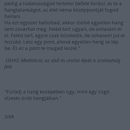
pedig a tudatosságod hirtelen befelé fordul, és te a
hangtalanságot, az élet néma középpontját fogod
hallani.
Ha ezt egyszer hallottad, akkor többé egyetlen hang
sem zavarhat meg. Feléd tart ugyan, de sohasem ér
el. Feléd tart, egyre csak közeledik, de sohasem jut el
hozzád. Lesz egy pont, ahová egyetlen hang se lép
be. És ez a pont te magad leszel."
OSHO: Meditáció; az első és utolsó lépés a szabadság
felé
"Fürödj a hang közepében úgy, mint egy zúgó
vízesés örök hangjában."
SIVA