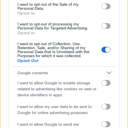
consent section.
módszereknek a segítségével tettem, talán azért
I want to opt-out of the Sale of my
Personal Data.
történtek, hogy feltárulhasson majd újra a hang
Opted In
által reprezentálódó világ megalapozottnak tűnő
létezése, a hang közepe: a csend és ugyanúgy az
I want to opt-out of processing my
ennek elérését kívánó minden mozdulat és tánc, a
Personal Data for Targeted Advertising.
Opted In
res musica és a res corporalis törékeny, szinte csak
pillanatnyi és leheletnyi együvé tartozása.
I want to opt-out of Collection, Use,
Retention, Sale, and/or Sharing of my
Personal Data that Is Unrelated with the
Purposes for which it was collected.
SŐRÉS ZSOLT
Opted Out
Google consents
I want to allow Google to enable storage
Új darabom forrása a testből előtörő mozdulat volt,
related to advertising like cookies on web or
amelyet igyekeztem a végsőkig letisztítani, és
device identifiers in apps.
minden feleslegtől megszabadítani. Tánc és zene
egyszerű, mégis radikális megközelítését láthatják,
I want to allow my user data to be sent to
hallhatják a nézők (
Sőrés Zsolt
emberi hangokból,
Google for online advertising purposes.
számítógépes vírusok hangjaiból, civilizációs
zajokból és ’zenei’ zörejekből komponált, már az
I want to allow Google to send me