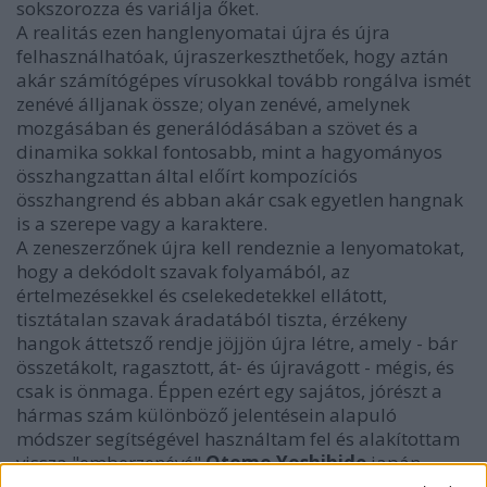
sokszorozza és variálja őket.
A realitás ezen hanglenyomatai újra és újra
felhasználhatóak, újraszerkeszthetőek, hogy aztán
akár számítógépes vírusokkal tovább rongálva ismét
zenévé álljanak össze; olyan zenévé, amelynek
mozgásában és generálódásában a szövet és a
dinamika sokkal fontosabb, mint a hagyományos
összhangzattan által előírt kompozíciós
összhangrend és abban akár csak egyetlen hangnak
is a szerepe vagy a karaktere.
A zeneszerzőnek újra kell rendeznie a lenyomatokat,
hogy a dekódolt szavak folyamából, az
értelmezésekkel és cselekedetekkel ellátott,
tisztátalan szavak áradatából tiszta, érzékeny
hangok áttetsző rendje jöjjön újra létre, amely - bár
összetákolt, ragasztott, át- és újravágott - mégis, és
csak is önmaga. Éppen ezért egy sajátos, jórészt a
hármas szám különböző jelentésein alapuló
módszer segítségével használtam fel és alakítottam
vissza "emberzenévé"
Otomo Yoshihide
japán
hangzásművész 77 vírusos hangmintát tartalmazó;