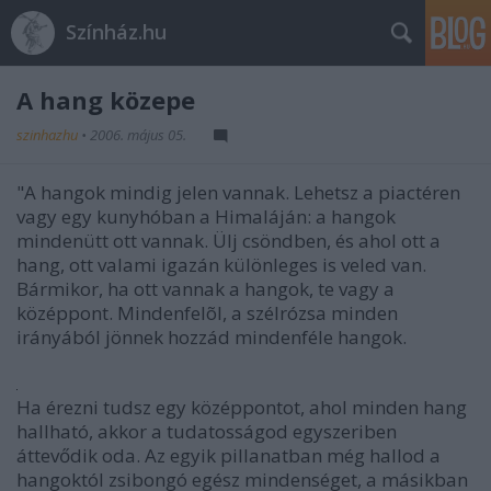
Színház.hu
A hang közepe
szinhazhu
•
2006. május 05.
"A hangok mindig jelen vannak. Lehetsz a piactéren
vagy egy kunyhóban a Himaláján: a hangok
mindenütt ott vannak. Ülj csöndben, és ahol ott a
hang, ott valami igazán különleges is veled van.
Bármikor, ha ott vannak a hangok, te vagy a
középpont. Mindenfelõl, a szélrózsa minden
irányából jönnek hozzád mindenféle hangok.
Ha érezni tudsz egy középpontot, ahol minden hang
hallható, akkor a tudatosságod egyszeriben
áttevődik oda. Az egyik pillanatban még hallod a
hangoktól zsibongó egész mindenséget, a másikban