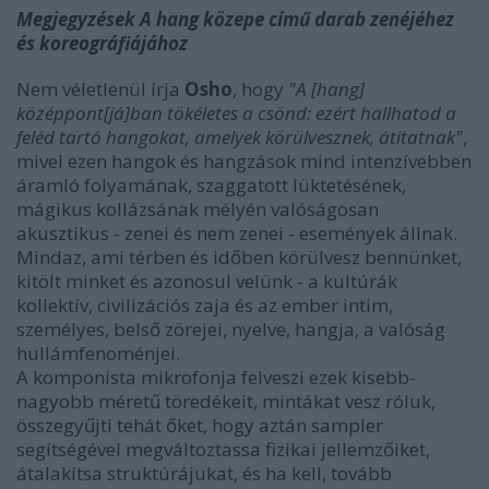
Megjegyzések A hang közepe című darab zenéjéhez
és koreográfiájához
Nem véletlenül írja
Osho
, hogy
"A [hang]
középpont[já]ban tökéletes a csönd: ezért hallhatod a
feléd tartó hangokat, amelyek körülvesznek, átitatnak"
,
mivel ezen hangok és hangzások mind intenzívebben
áramló folyamának, szaggatott lüktetésének,
mágikus kollázsának mélyén valóságosan
akusztikus - zenei és nem zenei - események állnak.
Mindaz, ami térben és időben körülvesz bennünket,
kitölt minket és azonosul velünk - a kultúrák
kollektív, civilizációs zaja és az ember intim,
személyes, belső zörejei, nyelve, hangja, a valóság
hullámfenoménjei.
A komponista mikrofonja felveszi ezek kisebb-
nagyobb méretű töredékeit, mintákat vesz róluk,
összegyűjti tehát őket, hogy aztán sampler
segítségével megváltoztassa fizikai jellemzőiket,
átalakítsa struktúrájukat, és ha kell, tovább