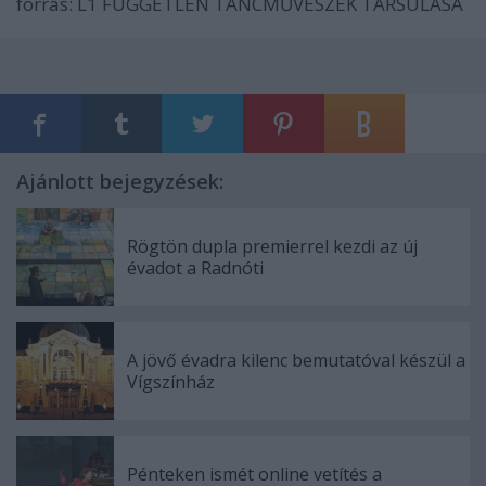
forrás: L1 FÜGGETLEN TÁNCMŰVÉSZEK TÁRSULÁSA
Ajánlott bejegyzések:
Rögtön dupla premierrel kezdi az új
évadot a Radnóti
A jövő évadra kilenc bemutatóval készül a
Vígszínház
Pénteken ismét online vetítés a