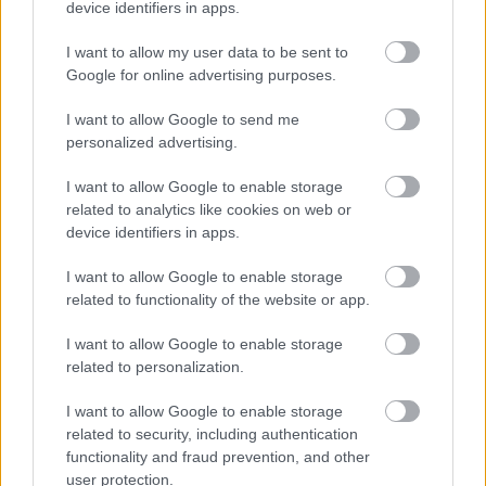
vaty-ként" jött ki a szájából, s amit azután vígan
device identifiers in apps.
motyog a hajósjelenetben.
I want to allow my user data to be sent to
Google for online advertising purposes.
A különleges cirkuszi attrakció szinkronizált úszással
kezdődik, a hatalmas uszoda a műsor végéig szerves
I want to allow Google to send me
personalized advertising.
része az előadásnak. A víz, a levegő, a tűz és a föld
összehangolása végtelen lehetőséget nyújt a kreatív
I want to allow Google to enable storage
rendezőknek. A 85 szereplő között akrobaták,
related to analytics like cookies on web or
műugrók, szinkronizált úszók, tornászok dolgoznak
device identifiers in apps.
együtt, tökéletesen időzített precizitással. A színtéren
mindig van mozgás, a bohócok rövid mókás jelenetei
I want to allow Google to enable storage
a többiek felkészülését takarja. A magyar szereplők
related to functionality of the website or app.
közül ketten -az egykor korláton Európa-bajok
Supola Zoltán és az akrobata Jobbágy Zoltán - a tíz
I want to allow Google to enable storage
méter magasan lengő vitorlás hajó jelenetben
related to personalization.
vesznek részt. Supola korlátgyakorlata pontos
szinkronban van társával, míg
Jobbágy Zoltán
tartó
I want to allow Google to enable storage
ember, aki hihetetlen precizitással lengeti, himbálja,
related to security, including authentication
dobja és végül elkapja partnerét illetve partnereit. A
functionality and fraud prevention, and other
háromszoros Európa-bajnoki ezüstérmes műugró
user protection.