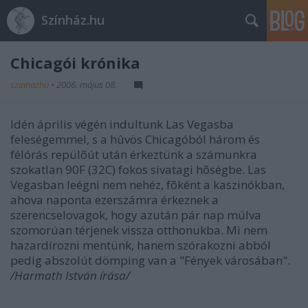
Színház.hu
Chicagói krónika
szinhazhu
•
2006. május 08.
Idén április végén indultunk Las Vegasba
feleségemmel, s a hûvös Chicagóból három és
félórás repülõút után érkeztünk a számunkra
szokatlan 90F (32C) fokos sivatagi hõségbe. Las
Vegasban leégni nem nehéz, fõként a kaszinókban,
ahova naponta ezerszámra érkeznek a
szerencselovagok, hogy azután pár nap múlva
szomorúan térjenek vissza otthonukba. Mi nem
hazardírozni mentünk, hanem szórakozni abból
pedig abszolút dömping van a "Fények városában".
/Harmath István írása/