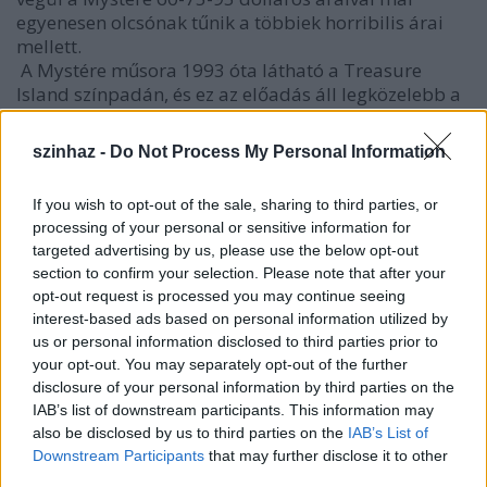
egyenesen olcsónak tűnik a többiek horribilis árai
mellett.
A Mystére műsora 1993 óta látható a Treasure
Island színpadán, és ez az előadás áll legközelebb a
tradicionális cirkuszi produkciókhoz. Színpompás
kosztümök, gyorsan pergő számok, ugródeszkán,
szinhaz -
Do Not Process My Personal Information
trapézon és bungee kötélen dolgozó akrobaták,
valamint mulatságos bohócok teszik érdekessé az
If you wish to opt-out of the sale, sharing to third parties, or
előadást. Az 1,629 személyt befogadó Mystére
processing of your personal or sensitive information for
Theatre lett az első Las Vegas-i otthona az állandó
targeted advertising by us, please use the below opt-out
Cirque du Soleil
produkciónak. Az elmúlt 13
section to confirm your selection. Please note that after your
esztendő alatt 7 és fél millió néző látta az 500
opt-out request is processed you may continue seeing
előadást, amely 1994-ben elnyerte a "Best
interest-based ads based on personal information utilized by
Production Show in Las Vegas" címet.
us or personal information disclosed to third parties prior to
A leglátványosabb produkció azonban kétségkívül
your opt-out. You may separately opt-out of the further
az O, amely a Bellagio Hotelben látható immár 1998
disclosure of your personal information by third parties on the
óta. O a fonetikus változata a francia eau szónak,
IAB’s list of downstream participants. This information may
ami vizet jelent és egyúttal megmagyarázza, hogy
also be disclosed by us to third parties on the
IAB’s List of
miért adta a Los Angeles Times kritikusa "’O’ is
Downstream Participants
that may further disclose it to other
liquid magic" - ’O’ a folyékony varázslat - címet
third parties.