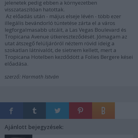
jelenetek pedig ebben a környezetben
visszataszítóan hatottak.
Az előadás után - május elseje lévén - több ezer
illegális bevándorló tüntetése zárta el a város
legforgalmasabb utcáit, a Las Vegas Boulevard és
Tropicana Avenue útkereszteződését. Jómagam az
utat átszegő felüljáróról néztem rövid ideig a
szokatlan látnivalót, de sietnem kellett, mert a
Tropicana Hotelben kezdődött a Folies Bergere kései
előadása.
szerző: Harmath István
Ajánlott bejegyzések: