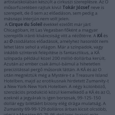
artistaiskolában készült a cirkuszi szereplésre. Az O
műsorfüzetében rajtuk kívül
Tokár József
neve is
szerepelt, de ő sem az előadáson, sem pedig a
másnapi interjún nem volt jelen.
A
Cirque du Soleil
évekkel ezelőtt már járt
Chicagóban, itt Las Vegasban főként a magyar
szereplők iránti kíváncsiság vitt a nézőtérre. A
KÁ
és
az
O
csodálatos előadások, amelyhez hasonlót nem
lehet látni sehol a világon. Már a színpadok, vagy
inkább színterek felépítése is fantasztikus, a KÁ
színpada például közel 200 millió dollárba került.
Azután az ember csak ámul-bámul a hihetetlen
precizitással pergő műsorok láttán. A KÁ és az O
után megnéztük még a Mystére-t a Treasure Island
Hotelben, majd az erotikusnak hirdetett Zumanity-t
a New York-New York Hotelben. A négy különböző,
szenzációs produkció közül kiemelkedő a KÁ és az O,
ezeknél a jegyárak is igen borsosak, 99-125-150
dollár egy bilétáért bizony elég drága mulatság. A
Zumanity 69-99-129 dolláros árban kicsit olcsóbb,
végül a Mystére 60-75-95 dolláros áraival már