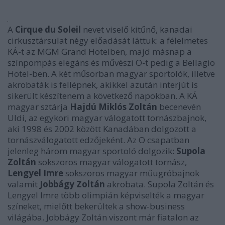
A
Cirque du Soleil
nevet viselő kitűnő, kanadai
cirkusztársulat négy előadását láttuk: a félelmetes
KÁ-t az MGM Grand Hotelben, majd másnap a
színpompás elegáns és művészi O-t pedig a Bellagio
Hotel-ben. A két műsorban magyar sportolók, illetve
akrobaták is fellépnek, akikkel azután interjút is
sikerült készítenem a következő napokban. A KÁ
magyar sztárja
Hajdú Miklós
Zoltán
becenevén
Uldi, az egykori magyar válogatott tornászbajnok,
aki 1998 és 2002 között Kanadában dolgozott a
tornászválogatott edzőjeként. Az O csapatban
jelenleg három magyar sportoló dolgozik:
Supola
Zoltán
sokszoros magyar válogatott tornász,
Lengyel Imre
sokszoros magyar műugróbajnok
valamit
Jobbágy Zoltán
akrobata. Supola Zoltán és
Lengyel Imre több olimpián képviselték a magyar
színeket, mielőtt bekerültek a show-business
világába. Jobbágy Zoltán viszont már fiatalon az