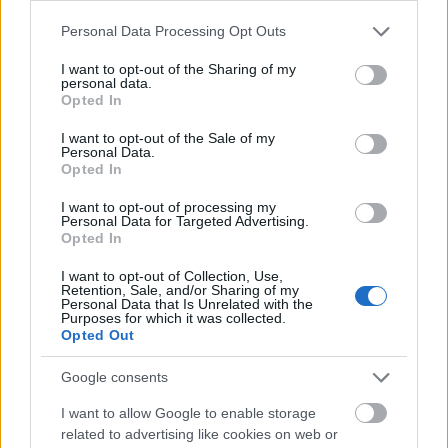
írásának. Mások Fellini élénk fantáziáját és Esther
Please note that this website/app uses one or more Google
Williams vízi balett életkép látványában
Personal Data Processing Opt Outs
services and may gather and store information including but
gyönyörködnek. A cirkusz műsora ugyanis egyrészt
not limited to your visit or usage behaviour. You may click to
I want to opt-out of the Sharing of my
vízben, másrészt víz fölött a légben játszódik, s
personal data.
grant or deny consent to Google and its third-party tags to
egyben hihetetlenül gazdag képzeletvilágba repíti és
Opted In
use your data for below specified purposes in below Google
varázsolja a nézőt. A szenzációs, lélegzetállító
consent section.
I want to opt-out of the Sale of my
mutatványokat csak néha töri meg a két pantomim
Personal Data.
bohóc bűbájosan szellemes attrakciója. A
Opted In
varázslatos művészi kísérőzene izgalmassá és
I want to opt-out of processing my
érdekfeszítővé teszi az előadást, annak dacára, hogy
Personal Data for Targeted Advertising.
az énekszámokból egy szót sem lehet érteni, ugyanis
Opted In
a szöveg halandzsanyelvre íródott. A magyar
természetesen szintén érthetetlen halandzsanyelv a
I want to opt-out of Collection, Use,
Retention, Sale, and/or Sharing of my
Las Vegasba látogatók számára, ezért a tornászaink,
Personal Data that Is Unrelated with the
akrobatáink nyugodtan rikkanthatnak
Purposes for which it was collected.
Opted Out
anyanyelvükön a műsorban, a kutya sem érti
szavukat. Egy magyar rövid mondat azonban jól
Google consents
érthető a műsorban, az orosz bohóc bizonyára a
magyar kollégák "segítségével" tanulta meg a rövid
I want to allow Google to enable storage
"hogy vagy" szócskát, ami a szláv akcentussal "hoty
related to advertising like cookies on web or