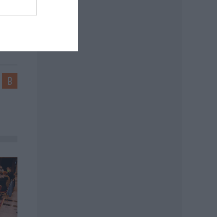
lása
ndrea