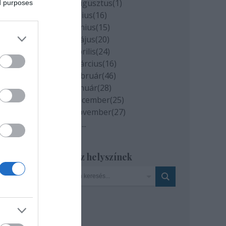
2020 augusztus
(
1
)
ed purposes
2020 július
(
16
)
2020 június
(
15
)
2020 május
(
20
)
2020 április
(
24
)
2020 március
(
16
)
2020 február
(
46
)
2020 január
(
28
)
2019 december
(
25
)
2019 november
(
27
)
Tovább
...
Szinház helyszínek