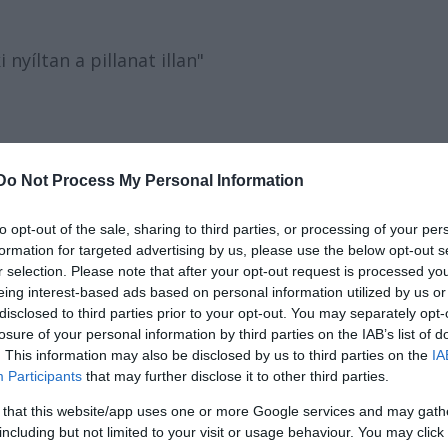
 nyíltan a pillanat illan"
Do Not Process My Personal Information
to opt-out of the sale, sharing to third parties, or processing of your per
formation for targeted advertising by us, please use the below opt-out s
Alkotók:
r selection. Please note that after your opt-out request is processed y
Szabó Réka
eing interest-based ads based on personal information utilized by us or
eer Krisztián
disclosed to third parties prior to your opt-out. You may separately opt-
losure of your personal information by third parties on the IAB’s list of
Regős János
. This information may also be disclosed by us to third parties on the
IA
és a szereplők
Participants
that may further disclose it to other third parties.
 that this website/app uses one or more Google services and may gath
Szereplők:
including but not limited to your visit or usage behaviour. You may click 
Gőz István