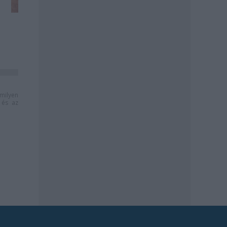
milyen
és az