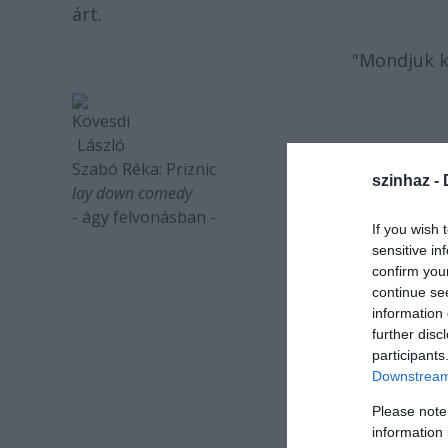
árt.
"Mondjuk ki
Kövesdi
László
Szabó Réka:
Priznic
szinhaz -
lay down comedy
- ágy felvonásban -
If you wish 
sensitive in
confirm you
continue se
P
information 
further disc
participants
Downstream 
Please note
information 