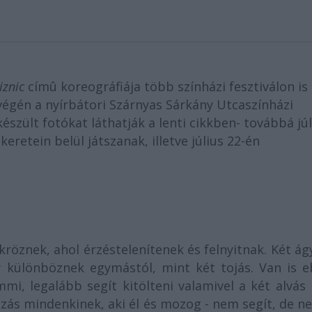
iznic
címû koreográfiája több színházi fesztiválon is
végén a nyírbátori Szárnyas Sárkány Utcaszínházi
készült fotókat láthatják a lenti cikkben- továbbá jú
retein belül játszanak, illetve július 22-én
ükröznek, ahol érzéstelenítenek és felnyitnak. Két á
y különböznek egymástól, mint két tojás. Van is e
mmi, legalább segít kitölteni valamivel a két alvás
rózás mindenkinek, aki él és mozog - nem segít, de n