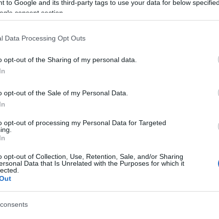
 to Google and its third-party tags to use your data for below specifi
övesdi László
ogle consent section.
, fény:
Szirtes Attila
l Data Processing Opt Outs
o opt-out of the Sharing of my personal data.
In
o opt-out of the Sale of my Personal Data.
In
to opt-out of processing my Personal Data for Targeted
ing.
In
o opt-out of Collection, Use, Retention, Sale, and/or Sharing
ersonal Data that Is Unrelated with the Purposes for which it
lected.
Out
consents