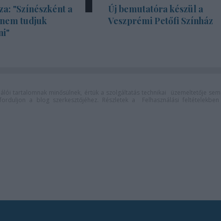
za: "Színészként a
Új bemutatóra készül a
 nem tudjuk
Veszprémi Petőfi Színház
ni"
lói tartalomnak minősülnek, értük a
szolgáltatás technikai
üzemeltetője sem
n forduljon a blog szerkesztőjéhez. Részletek a
Felhasználási feltételekben