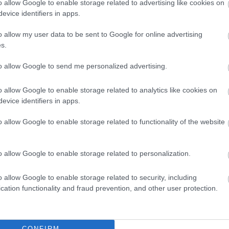
o allow Google to enable storage related to advertising like cookies on
evice identifiers in apps.
o allow my user data to be sent to Google for online advertising
s.
to allow Google to send me personalized advertising.
o allow Google to enable storage related to analytics like cookies on
evice identifiers in apps.
o allow Google to enable storage related to functionality of the website
o allow Google to enable storage related to personalization.
o allow Google to enable storage related to security, including
, NKÖM, MSZSZ EJI Színész Jogdíj Bizottság, Marland Kft,
cation functionality and fraud prevention, and other user protection.
CONFIRM