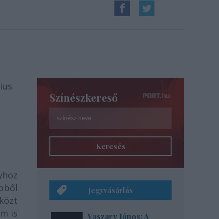
lius
Színészkereső
Keresés
gyhoz
bből
Jegyvásárlás
 közt
em is
Vaszary János: A