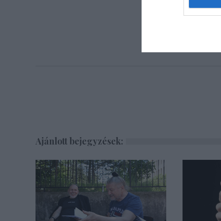
Ajánlott bejegyzések: