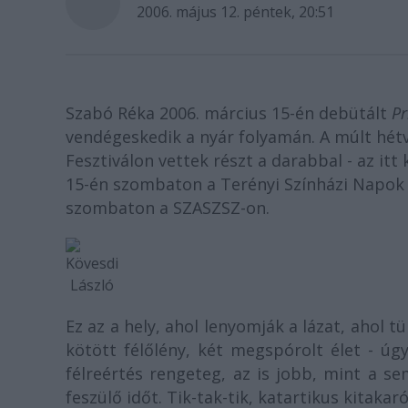
2006. május 12. péntek, 20:51
Szabó Réka 2006. március 15-én debütált
Pr
vendégeskedik a nyár folyamán. A múlt hét
Fesztiválon vettek részt a darabbal - az itt 
15-én szombaton a Terényi Színházi Napok ke
szombaton a SZASZSZ-on.
Kövesdi
László
Ez az a hely, ahol lenyomják a lázat, ahol t
kötött félőlény, két megspórolt élet - úg
félreértés rengeteg, az is jobb, mint a se
feszülő időt. Tik-tak-tik, katartikus kitaka