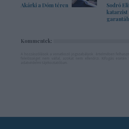
Akárki a Dóm téren
Sodró Eli
katarzist
garantál
Kommentek:
A hozzászólások a
vonatkozó jogszabályok
értelmében felhaszná
felelősséget nem vállal, azokat nem ellenőrzi. Kifogás eseté
adatvédelmi tájékoztatóban
.