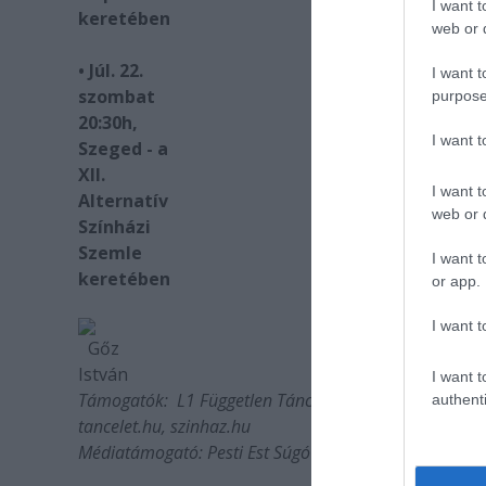
I want t
keretében
web or d
• Júl. 22.
I want t
szombat
purpose
20:30h,
I want 
Szeged - a
XII.
I want t
Alternatív
web or d
Színházi
Szemle
I want t
keretében
or app.
I want t
Gőz
István
I want t
Támogatók: L1 Független Táncművészek Társulása, NKA
authenti
tancelet.hu, szinhaz.hu
Médiatámogató: Pesti Est Súgó