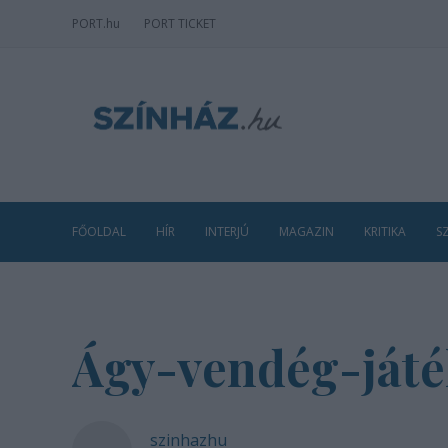
PORT
.hu
PORT TICKET
FŐOLDAL
HÍR
INTERJÚ
MAGAZIN
KRITIKA
S
Ágy-vendég-ját
szinhazhu