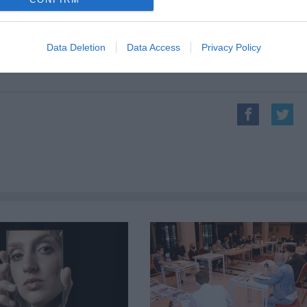
Forrás:
L1 Független Táncművészek Társu
A felvételeket készítette: Nehéz A
Data Deletion
Data Access
Privacy Policy