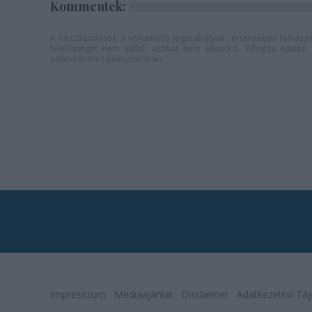
Kommentek:
A hozzászólások a
vonatkozó jogszabályok
értelmében felhaszná
felelősséget nem vállal, azokat nem ellenőrzi. Kifogás eseté
adatvédelmi tájékoztatóban
.
Impresszum
Médiaajánlat
Disclaimer
Adatkezelési Táj