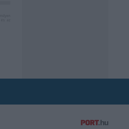
milyen
és az