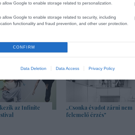
o allow Google to enable storage related to personalization.
o allow Google to enable storage related to security, including
cation functionality and fraud prevention, and other user protection.
CONFIRM
Data Deletion
Data Access
Privacy Policy
kezik az Infinite
„Csonka évadot zárni nem
stival
felemelő érzés"