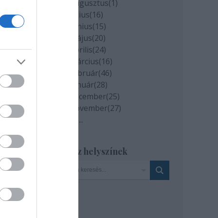
2020 augusztus
(
1
)
lmű,
2020 július
(
16
)
2020 június
(
15
)
2020 május
(
20
)
enek
2020 április
(
24
)
nak a
2020 március
(
16
)
2020 február
(
46
)
2020 január
(
28
)
ezső
2019 december
(
25
)
2019 november
(
27
)
Tovább
...
kkel
lmát,
za a
Szinház helyszínek
MGP