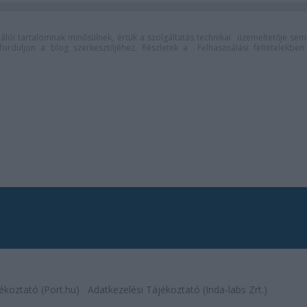
lói tartalomnak minősülnek, értük a
szolgáltatás technikai
üzemeltetője sem
n forduljon a blog szerkesztőjéhez. Részletek a
Felhasználási feltételekben
ékoztató (Port.hu)
Adatkezelési Tájékoztató (Inda-labs Zrt.)