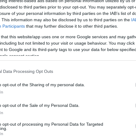
eing interest-based ads based on personal information utilized by us or
disclosed to third parties prior to your opt-out. You may separately opt-
losure of your personal information by third parties on the IAB’s list of
. This information may also be disclosed by us to third parties on the
IA
Participants
that may further disclose it to other third parties.
 that this website/app uses one or more Google services and may gath
including but not limited to your visit or usage behaviour. You may click 
 to Google and its third-party tags to use your data for below specifi
ogle consent section.
l Data Processing Opt Outs
nek jött Holler Márta a címszerepben olyan, mint felmérgesí
o opt-out of the Sharing of my personal data.
 verseihez térség kell, magasság és mélység. Más a térfogat
In
ep-szűk esztendő kiéhezettségével mohón veti rá magát
kért is kárpótlást játszik magának. Váratlanul németül folyta
o opt-out of the Sale of my Personal Data.
In
eöltözik, fölvetkőzik. Fegyelmezett hadvezér. Hig
to opt-out of processing my Personal Data for Targeted
ing.
rjai között villámgyors egyetlen mozdulata olyan, 
In