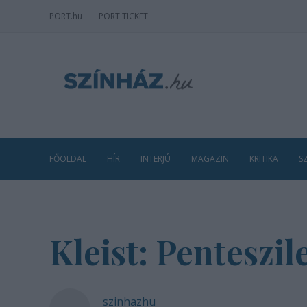
PORT
.hu
PORT TICKET
FŐOLDAL
HÍR
INTERJÚ
MAGAZIN
KRITIKA
S
Kleist: Penteszil
szinhazhu