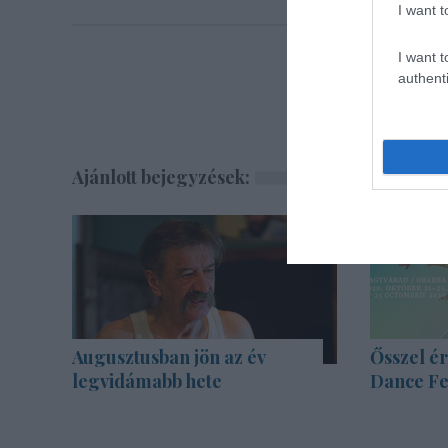
I want t
I want t
authenti
Ajánlott bejegyzések:
Augusztusban jön az év
Ősszel ér
legvidámabb hete
Dance Fe