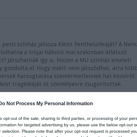
 pesti színház játssza Kleist Pentheszileáját? A Nem
szódhatna a trójai háború mai szalonban átlátszó
tt? Játszhatnák így is, hiszen a MU színház emeleti
y gondolta el. Hogy miért nem játszódhat, arra több
 A versek harsogtatása szemérmetlennek hat közelrõl.
eist tragédiáját öt személyesre zsugorították.
t. Elhisszük a nyilazás kényelme érdekében jobbmel
Do Not Process My Personal Information
az ülőszínházra minimalizált kutyákkal szétmarcan
sen követi a rendezést és az előadást. Nem his
to opt-out of the sale, sharing to third parties, or processing of your per
 a hangerőt.
formation for targeted advertising by us, please use the below opt-out s
r selection. Please note that after your opt-out request is processed y