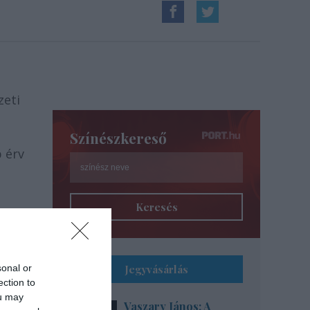
zeti
Színészkereső
 érv
Keresés
lüket
golt
szük
sonal or
Jegyvásárlás
ection to
ou may
Vaszary János: A