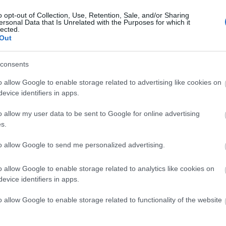
se, holott csak megölte őt szerelmese. A kétérte
o opt-out of Collection, Use, Retention, Sale, and/or Sharing
sűrítménye.
ersonal Data that Is Unrelated with the Purposes for which it
lected.
Out
és Kató Balázs nemcsak tömegeket helyettesít
szigorú ablaktisztítással megütik annak az előadás
consents
t, ami - vélhetőleg - a rendező eredeti szándéka volt.
o allow Google to enable storage related to advertising like cookies on
n magyartalan hangsúlyokkal közvetíti Tandori D
evice identifiers in apps.
o allow my user data to be sent to Google for online advertising
s.
ók. Néhány éve helyet foglaltak durván a néző
óta körbeülik a színházi életet, a világ drámairoda
to allow Google to send me personalized advertising.
színpadon. Várjuk a következő rendezőt, aki lehoz
o allow Google to enable storage related to analytics like cookies on
evice identifiers in apps.
szerző:
o allow Google to enable storage related to functionality of the website