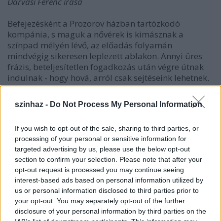
Darvasi Ferenc írása
Befejezésként a Prozorov házban tartózkodó
kompánia, s maguk a nővérek is kimásznak a
színpad mélyén lévő, az előadás folyamán
mindvégig sikeresen leplezett ablakon. Annyi üres
frázis, beteljesítetlen fogadkozás után végre útnak
indulnak - hogy hová, arról csak sejtéseink lehetnek.
Moszkva és az örök vadászmezők egyaránt
számításba jöhetnek. Visszaút nincs: Natasa, a ház
szinhaz -
Do Not Process My Personal Information
immáron teljhatalmú ura bereteszeli utánuk az
ablakot.
If you wish to opt-out of the sale, sharing to third parties, or
processing of your personal or sensitive information for
A szereplők "elköltözése" különösen fontos egy olyan
targeted advertising by us, please use the below opt-out
Csehov-feldolgozásban, amely máskülönben a
section to confirm your selection. Please note that after your
változatlanságról, az egy helyben álló időről szól -
opt-out request is processed you may continue seeing
persze nem olyan módon, mint a klasszikus magyar
interest-based ads based on personal information utilized by
Három nővér-értelmezések, melyekben a
us or personal information disclosed to third parties prior to
"kizökkentség" megjelenítésére az elviselhetetlen lét
your opt-out. You may separately opt-out of the further
és az unalom ábrázolása, esetleg a politikai
disclosure of your personal information by third parties on the
aktualizálás miatt volt szükség. Itt a fejlődésben