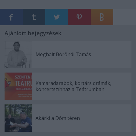
Ajánlott bejegyzések:
Meghalt Böröndi Tamás
Kamaradarabok, kortárs drámák,
koncertszínház a Teátrumban
Akárki a Dóm téren