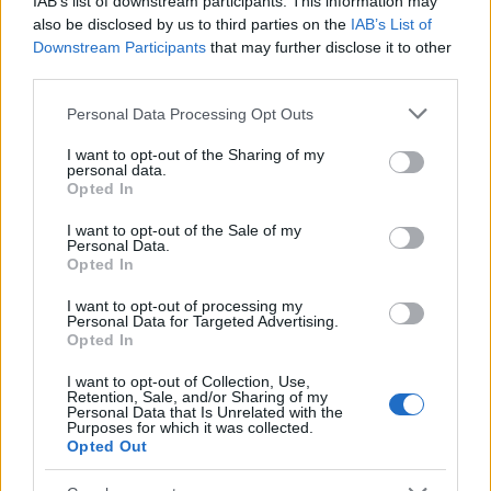
IAB’s list of downstream participants. This information may
megrekedt, életkoruknak megfelelően viselkedni
also be disclosed by us to third parties on the
IAB’s List of
képtelen, gyakran már ránézésre is infantilis
Downstream Participants
that may further disclose it to other
alakokat hoznak a színészek. (
Szűcs Nelli
Natasája
third parties.
természetesen kivétel, ő az egyetlen felnőtt ebben a
Please note that this website/app uses one or more Google
retardált környezetben.) A hózentrógert viselő Andrej
Personal Data Processing Opt Outs
services and may gather and store information including but
(
Kristán Attila
) egy igazi kisgyermeknek tűnik
not limited to your visit or usage behaviour. You may click to
I want to opt-out of the Sharing of my
miniatűr székkel a hátán, apró hegedűvel az egyik,
personal data.
grant or deny consent to Google and its third-party tags to
tejescsuporral a másik kezében. Mintha csak
Opted In
use your data for below specified purposes in below Google
hősködésből füllentené azt is, hogy hajnal négyig
consent section.
I want to opt-out of the Sale of my
olvasott.
Personal Data.
Opted In
De leginkább a játék során ismerszik meg az ember:
Olga, Irina és Mása "bújj, bújj zöld ág"-ot játszanak
I want to opt-out of processing my
Personal Data for Targeted Advertising.
egy pillanat erejéig, és ha kedvük támad, együtt
Opted In
hintázgatnak. A férfiak azon versenyeznek a falnál,
melyikük tudja magasabbra emelni a lábát. Igazi
I want to opt-out of Collection, Use,
Retention, Sale, and/or Sharing of my
nagy izgalmat okoz a búgócsiga pörgése, de az
Personal Data that Is Unrelated with the
asztaltáncoltatás is. Szintén a változatlanság érzetét
Purposes for which it was collected.
Opted Out
keltik a videobejátszások. Miközben a színpad
előterében javában folyik a játék, a filmfelvételeken