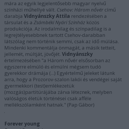
mára az egyik legjelentősebb magyar nyelvű
színházi műhellyé vált.
Csehov: Három
nővér
című
darabja
Vidnyánszky Attila
rendezésében a
társulat és a
Zsámbéki Nyári Színház
közös
produkciója. Az irodalmilag és színpadilag is a
legrejtélyesebbnek tartott Csehov-darabban
látszólag nem történik semmi, csak az idő múlása.
Mindenki kommentálja önmagát, a másik tetteit,
jellemét, múltját, jövőjét.
Vidnyánszky
értelmezésében "a Három nővér elsősorban az
egyszerre elmúló és elmúlni mégsem tudó
gyerekkor drámája (...) Egyértelmű jeleket látunk
arra, hogy a Prozorov-szalon lakói és vendégei saját
gyermekkori (test)emlékezetük
(mozgás)partitúrájába zárva léteznek, melyben
valóságos életük történései csak afféle
mellékszólamként hatnak." (Pap Gábor)
Forever young