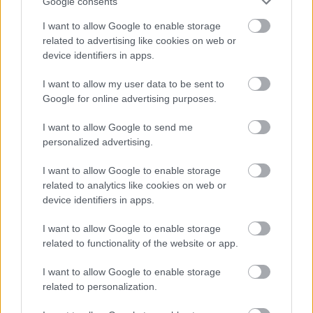
Google consents
egy-egy korábbi jelenet látható. Az idősíkok
egybefolynak, múlt és jelen felcserélhető egymással
I want to allow Google to enable storage
- a hétköznapok szintjén azért, mert itt mindig
related to advertising like cookies on web or
minden ugyanúgy történik meg (
Vidnyánszky
device identifiers in apps.
Csehov-figurái nem ismerik a mondást és kétszer, de
akár többször is belelépnek ugyanabba a folyóba),
I want to allow my user data to be sent to
meg amiatt is, mert a magasból alábukó kötelek -
Google for online advertising purposes.
melyeken lepedők és könyvek(!) száradnak ? egy
olyan, irracionális világot engednek sejtetni,
I want to allow Google to send me
personalized advertising.
melyben az időkategóriák érvényüket vesztik. A
rendezés a felsorolt szempontokon túl is
I want to allow Google to enable storage
rugalmasan kezeli az időt: a 3. felvonással kezdenek
related to analytics like cookies on web or
a színészek, s csak később térnek rá az elsőre és a
device identifiers in apps.
másodikra - ráadásul ezek jelentős része, mint az
elmúlt események emlékezete, magnóról szól.
I want to allow Google to enable storage
related to functionality of the website or app.
Vidnyánszky Attila
első ránézésre ugyanazt az utat
járta végig, mint bármelyik rendezése során. Annyi
I want to allow Google to enable storage
különbséget mégis vélek felfedezni, hogy a Három
related to personalization.
nővér letisztult, egységes hangulatú, a
hatáselemeket gazdaságosabban adagoló előadás