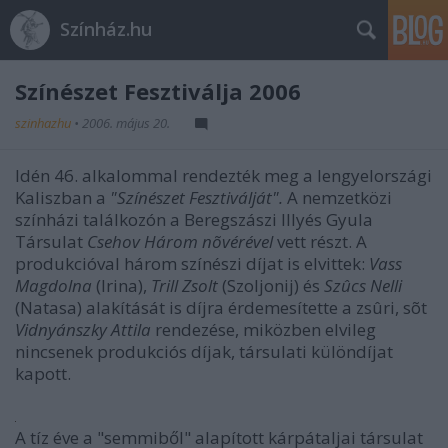
Színház.hu
Színészet Fesztiválja 2006
szinhazhu
•
2006. május 20.
Idén 46. alkalommal rendezték meg a lengyelországi
Kaliszban a
"Színészet Fesztiválját".
A nemzetközi
színházi találkozón a Beregszászi Illyés Gyula
Társulat
Csehov Három nõvérével
vett részt. A
produkcióval három színészi díjat is elvittek:
Vass
Magdolna
(Irina),
Trill Zsolt
(Szoljonij) és
Szûcs Nelli
(Natasa) alakítását is díjra érdemesítette a zsûri, sõt
Vidnyánszky Attila
rendezése, miközben elvileg
nincsenek produkciós díjak, társulati különdíjat
kapott.
A tíz éve a "semmiből" alapított kárpátaljai társulat