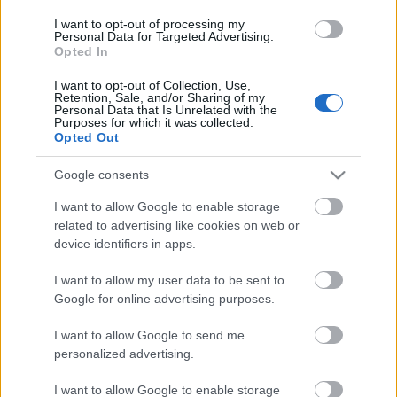
közelebbről a közönség.
I want to opt-out of processing my
Personal Data for Targeted Advertising.
Május 27-én szombaton
19 órakor
Opted In
kezdődik Kaszás Attila Diótörő című
I want to opt-out of Collection, Use,
műsora, melynek vendége ezen a héten
Retention, Sale, and/or Sharing of my
Kerekes Éva
színművésznő lesz. Az
Personal Data that Is Unrelated with the
Purposes for which it was collected.
Örkény Színház fiatal színésznője 1988-
Opted Out
ban végzett a Színház és Filmművészeti
Főiskolán, majd a Radnóti Színházhoz
Google consents
szerződött. Jelenleg az Örkény
Kerekes Éva
színpadán láthatjuk:
Molnár Ferenc: A
I want to allow Google to enable storage
a Nő a
testőr, Ionesco: A kopasz énekesnő,
related to advertising like cookies on web or
múltból c.
device identifiers in apps.
Csehov: Sirály, Schimmelpfennig: Nő a
előadásban
múltból
című darabjaiban a Jászai és
fotó: Nehéz
I want to allow my user data to be sent to
Mensáros díjjal kitüntetett színésznőt.
Andrea
Google for online advertising purposes.
Május 28-án vasárnap
17 órától
Tordai Teri
I want to allow Google to send me
színművésznővel hallhatnak beszélgetést a
Pódiumra
personalized advertising.
látogatók. A debreceni születésű, szintén Jászai Mari
díjas színművésznőt,
Csáki Ju
dit kérdezi majd
I want to allow Google to enable storage