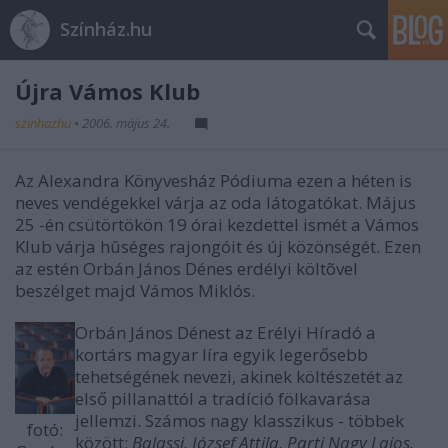
Színház.hu
Újra Vámos Klub
szinhazhu
•
2006. május 24.
Az Alexandra Könyvesház Pódiuma ezen a héten is
neves vendégekkel várja az oda látogatókat. Május
25 -én csütörtökön 19 órai kezdettel ismét a Vámos
Klub várja hûséges rajongóit és új közönségét. Ezen
az estén Orbán János Dénes erdélyi költõvel
beszélget majd Vámos Miklós.
Orbán János Dénest az Erélyi Híradó a
kortárs magyar líra egyik legerősebb
tehetségének nevezi, akinek költészetét az
első pillanattól a tradíció fölkavarása
jellemzi. Számos nagy klasszikus - többek
fotó:
között:
Balassi, József Attila, Parti Nagy Lajos,