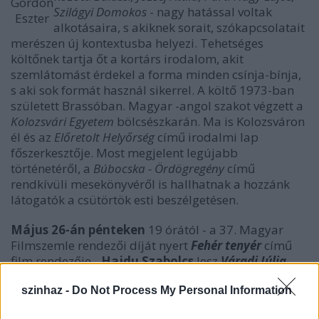
Gordon
Szilágyi Domokos
- nagy hatással voltak
Eszter
alkotásaira, s akiknek sorait, szókapcsolatait
merészen új kontextusba helyezi. Tehetséges
költőnek tartja őt a kortárs irodalom, akit
szemlátomást érdekel a forma minden csínja-bínja,
s aki sok formát használ sikerrel. A költő 1973-ban
született Brassóban. Magyar -angol szakot végzett a
Kolozsvári Egyetem
bölcsészkarán. Ma is Kolozsváron
él és az
Előretolt Helyőrség
című irodalmi lap
főszerkesztője. Most megjelent legújabb
történetéről, a
Búbocska - Ördögregény
című
rendkívüli mesekönyvéről is hallhatnak a hozzánk
látogatók a csütörtök esti beszélgetésen.
Május 26-án pénteken
19 órától - a 37. Magyar
Filmszemle rendezői díját nyert
Fehér tenyér
című
film rendezője -
Hajdu Szabolcs
lesz
Váradi Júlia
vendége, beszélgetőtársa.
szinhaz -
Do Not Process My Personal Information
Az 1972-ben született fiatal rendező eddig két