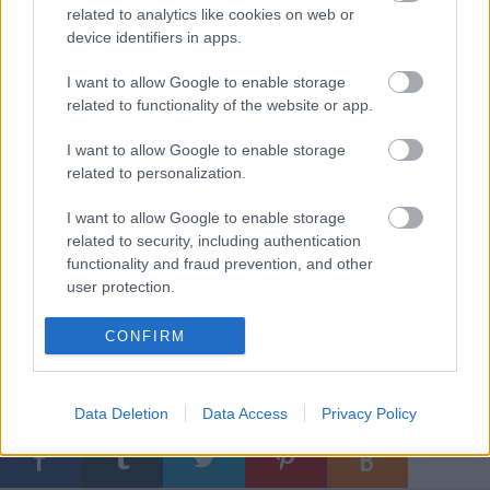
szerepeiről, életútjáról, családjáról.
related to analytics like cookies on web or
device identifiers in apps.
Tordai Teri
1964-ben végzett a Főiskolán
Pártos
Géza
tanítványaként, majd a
Szegedi Nemzeti Színház
I want to allow Google to enable storage
tagja lett, 1965-től pedig Budapestre szerződött.
related to functionality of the website or app.
Játszott a
Pécsi Nemzeti Színházban
és a
Vidám
Színpadon
, a
József Attila színpadán
és a
Veszprémi
I want to allow Google to enable storage
Petőfi Színházban
is. 2001-től az Új színház
related to personalization.
társulatának tagja. Láthattuk őt jó néhány nagyszerű
filmalkotásban is, mint például a
Vörös grófnő,
I want to allow Google to enable storage
Mephisto, Bob herceg, Kárpáthy Zoltán, Egy magyar
related to security, including authentication
functionality and fraud prevention, and other
nábob vagy az Esős vasárnap
című filmek
user protection.
szereplőjeként.
Forrás: Alexandra Könyvesház Pódiuma
CONFIRM
Data Deletion
Data Access
Privacy Policy