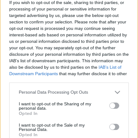
nagyjátékfilmet és több kisfilmet tudhat maga
If you wish to opt-out of the sale, sharing to third parties, or
mögött. 2001-ben elnyerte a legjobb elsőfilmes díjat
processing of your personal or sensitive information for
a
Magyar Filmszemlén
Macerás ügyek
című
targeted advertising by us, please use the below opt-out
alkotásával, mely osztatlan sikert aratott mind a
section to confirm your selection. Please note that after your
szakma, mind a közönség körében. Akárcsak
Tamara
opt-out request is processed you may continue seeing
című filmje, mely a
35 -ik Magyar Filmszemlén
interest-based ads based on personal information utilized by
különdíjat kapott. Hajdu Szabolcs a Fehér tenyérrel
us or personal information disclosed to third parties prior to
your opt-out. You may separately opt-out of the further
új hangot üt meg, melynek sok más mellett a
disclosure of your personal information by third parties on the
különlegessége az, hogy a főszereplő - a rendező
IAB’s list of downstream participants. This information may
testvére -
Hajdu Zoltán
, az életben is szereplője a
also be disclosed by us to third parties on the
IAB’s List of
cirkusz Las Vegas-i látványos show-jának. A film a tíz
Downstream Participants
that may further disclose it to other
éves Dongó történetével indul, kit a szülei és
third parties.
véreskezű edzője élsportoló tornásznak szánnak.
Megpróbáltatásokkal, szélsőséges fegyelmezésekkel
Please note that this website/app uses one or more Google
Personal Data Processing Opt Outs
teli életét követhetjük, míg 19 évvel később
services and may gather and store information including but
megérkezik egy kanadai edzőközpontba, hol tornász
not limited to your visit or usage behaviour. You may click to
I want to opt-out of the Sharing of my
personal data.
gyerekek edzését bízzák rá. Így szembe kell néznie
grant or deny consent to Google and its third-party tags to
Opted In
saját feldolgozatlan múltjával, örömtelen
use your data for below specified purposes in below Google
gyermekkorával és a múlt kísérteteivel.
consent section.
I want to opt-out of the Sale of my
Personal Data.
Opted In
A hét végén két csodálatos színésznőt ismerhet meg