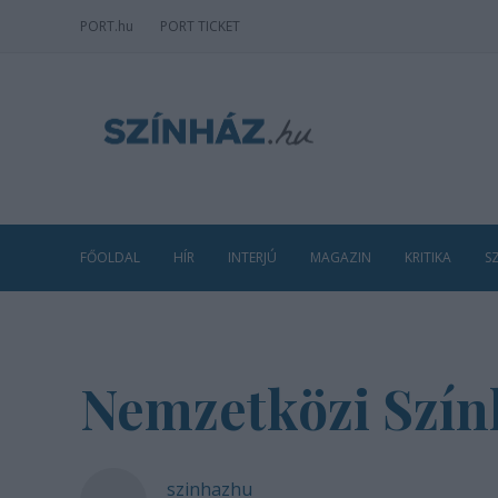
PORT
.hu
PORT TICKET
FŐOLDAL
HÍR
INTERJÚ
MAGAZIN
KRITIKA
S
Nemzetközi Szính
szinhazhu