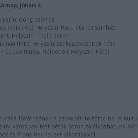
árnap, június 4.
lyszín: Gong Színház
ca Sibiu (RO). Helyszín: Radu Stanca Színház
ert. Helyszín: Thalia terem
isinau (MD). Helyszín: Szakszervezetiek háza
n Cubao (Kuba, Német o.). Helyszín: Főtér
ális fővárosának a szerepét töltötte be. A kultur
elmi városban tett séták során találkozhatunk And
ock és Frans Neuhauser alkotásaival.