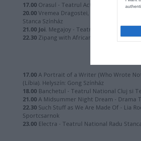
17.00
Orasul - Teatrul Act (RO). Helyszín: G
authenti
20.00
Vremea Dragostei, vremea mortii - Tea
Stanca Színház
21.00 Joi
. Megajoy - Teatrul Odeon (RO). Hel
22.30
Zipang with African Musicians - Ariga 1
Sz
17.00
A Portrait of a Writer (Who Wrote No
(Líbia). Helyszín: Gong Színház
18.00
Banchetul - Teatrul National Cluj si T
21.00
A Midsummer Night Dream - Drama Thea
22.30
Such Stuff as We Are Made Of - Lia Ro
Sportcsarnok
23.00
Electra - Teatrul National Radu Stanca