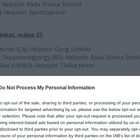
. Helyszín: Radu Stanca Színház
). Helyszín: Sportcsarnok
mbat, május 27.
cton (CA). Helyszín: Gong Színház
 Sepsiszentgyörgy (RO). Helyszín: Radu Stanca Szín
lea (UK/RO). Helyszín: Thália terem
árnap, május 28.
Do Not Process My Personal Information
de L'Universite du Quebec a Montreal (CA). Helyszín
to opt-out of the sale, sharing to third parties, or processing of your per
Directing, Moscow (RU). Helyszín: Sportcsarnok
formation for targeted advertising by us, please use the below opt-out s
r selection. Please note that after your opt-out request is processed y
). Helyszín: Szakszervezetiek háza
eing interest-based ads based on personal information utilized by us or
disclosed to third parties prior to your opt-out. You may separately opt-
losure of your personal information by third parties on the IAB’s list of