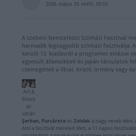
2006. május 29. hétfő, 00:50
A szebeni Nemzetközi Színházi Fesztivál m
harmadik legnagyobb színházi fesztiválja. A
kerülõ 13. kiadásról a programot elnézve n
egyesült államokbeli és japán társulatok fe
csemegének a líbiai, brazil, örmény vagy é
Art &
Shock
az
utcán
Şerban, Purcărete
és
Zoldak
a nagy nevek idén, a
Ami a fesztivál méreteit illeti, a 11 napos fesztiv
országából; a produkciókat többek közt olyan nev