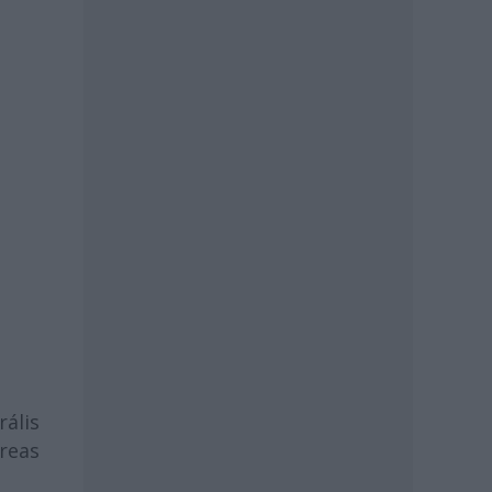
ális
reas