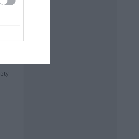
u
iety