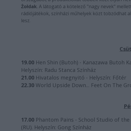
Żołdak
. A látogató a kötelező "nagy nevek" mellet
rádiójátékok, színházi műhelyek közt tobzódhat 
lesz.
Csüt
19.00
Hen Shin (Butoh) - Kanazawa Butoh K
Helyszín: Radu Stanca Színház
21.00
Hivatalos megnyitó - Helyszín: Főtér
22.30
World Upside Down... Feet On The Gro
Pé
17.00
Phantom Pains - School Studio of th
(RU). Helyszín: Gong Színház