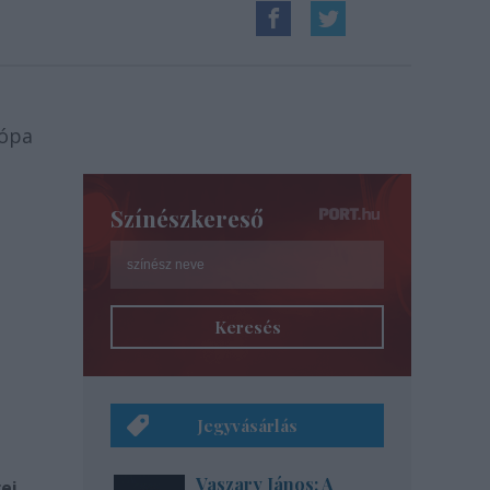
rópa
Színészkereső
Keresés
Jegyvásárlás
Vaszary János: A
ei