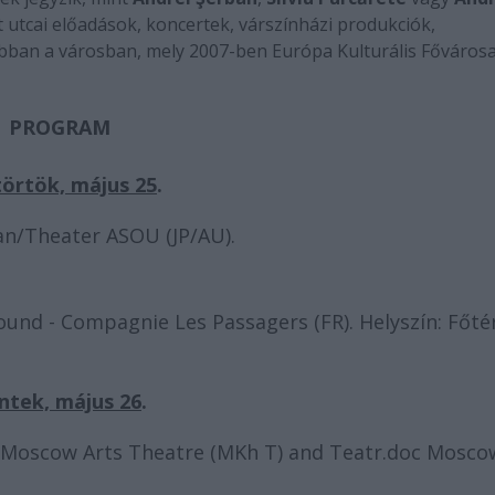
t utcai előadások, koncertek, várszínházi produkciók,
abban a városban, mely 2007-ben Európa Kulturális Főváros
PROGRAM
örtök, május 25
.
an/Theater ASOU (JP/AU).
und - Compagnie Les Passagers (FR). Helyszín: Főté
ntek, május 26
.
e Moscow Arts Theatre (MKh T) and Teatr.doc Mosco