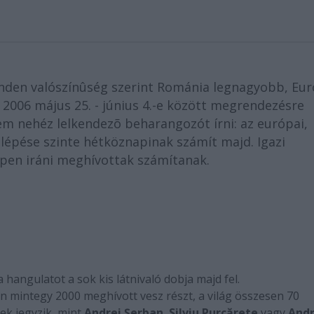
inden valószínûség szerint Románia legnagyobb, Eu
 2006 május 25. - június 4.-e között megrendezésre
em nehéz lelkendezõ beharangozót írni: az európai,
llépése szinte hétköznapinak számít majd. Igazi
ppen iráni meghívottak számítanak.
 hangulatot a sok kis látnivaló dobja majd fel.
álon mintegy 2000 meghívott vesz részt, a világ összesen 70
ek jegyzik, mint
Andrei Şerban
,
Silviu Purcărete
vagy
Andr