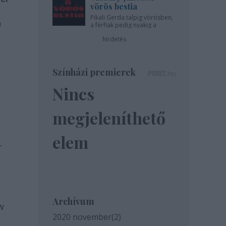
vörös bestia
Pikali Gerda talpig vörösben,
a
a férfiak pedig nyakig a
pácban - az Újszínházban!
hirdetés
Színházi premierek
Nincs
megjeleníthető
elem
r
Archívum
w
2020 november
(
2
)