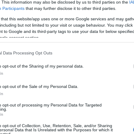
tfő, május 29.
. This information may also be disclosed by us to third parties on the
IA
Participants
that may further disclose it to other third parties.
 (RO). Helyszín: Gong Színház
 that this website/app uses one or more Google services and may gath
nca Sibiu (RO). Helyszín: Radu Stanca Színház
including but not limited to your visit or usage behaviour. You may click 
Theatre (Örményország). Helyszín: Szakszervezetie
 to Google and its third-party tags to use your data for below specifi
ogle consent section.
edd, május 30.
l Data Processing Opt Outs
ország). Helyszín: Gong Színház
o opt-out of the Sharing of my personal data.
RO). Helyszín: Radu Stanca Színház
In
Helyszín: Szakszervezetiek háza
o opt-out of the Sale of my Personal Data.
 (Irán). Helyszín: Sportcsarnok
In
to opt-out of processing my Personal Data for Targeted
ing.
erda, május 31.
In
ala Tg. Mures (RO). Helyszín: Gong Színház
o opt-out of Collection, Use, Retention, Sale, and/or Sharing
ersonal Data that Is Unrelated with the Purposes for which it
hkura Kyogen Actors (JAP). Helyszín: Radu Stanca
lected.