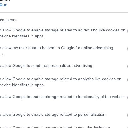
Out
. Helyszín: Szakszervezetiek háza
elyszín: Sportcsarnok
consents
o allow Google to enable storage related to advertising like cookies on
evice identifiers in apps.
törtök, június 1.
o allow my user data to be sent to Google for online advertising
ornia Irvine (SUA). Helyszín: Gong Színház
s.
nal Radu Stanca Sibiu (RO). Helyszín: Radu Stanca
to allow Google to send me personalized advertising.
de-s (JAP). Helyszín: Szakszervezetiek háza
o allow Google to enable storage related to analytics like cookies on
(Dél-Korea). Helyszín: Sportcsarnok
evice identifiers in apps.
o allow Google to enable storage related to functionality of the website
ntek, június 2.
o allow Google to enable storage related to personalization.
The Bad Actor, Andriy Zholdak - konferencia.
vetítés. Helyszín: Thália terem
o allow Google to enable storage related to security, including