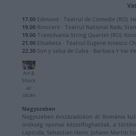
Vas
17.00
Edmond - Teatrul de Comedie (RO). He
19.00
Rinocerii - Teatrul National Radu Stan
19.00
Transilvania String Quartet (RO). Konc
21.00
Elisabeta - Teatrul Eugene Ionesco Ch
22.30
Son y salsa de Cuba - Barbara Y Vai Ve
Art &
Shock
az
utcán
Nagyszeben
Nagyszeben évszázadokon át Románia kultur
örökség nyomai kézzelfoghatóak, a történ
Lapicida, Sebastian Hann, Johann Martin St