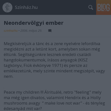
Színház.hu
Neondervölgyi ember
szinhazhu
•
2006. május 29.
Megkíséreljük a tánc és a zene nyelvére lefordítva
megidézni azt a letûnt kort, amelyben sokan még
éltünk. Segítségünkre lesznek eredeti családi
hangdokumentumok, írásos anyagok (KISZ
tagkönyv, Fiúk évkönyve 1971) és persze az
emlékezetünk, mely szinte mindent megszépít, vagy
nem.
Peace my children !!! Álrituálé, retro "feeling" mely
ma még igen divatos, valamint Hendrix és a Holly
mushrooms avagy “ make love not war" - és tényleg
édesanyád mit var?