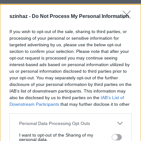
Company Two in One:
NEONDERVÖLGYI EMBER
szinhaz -
Do Not Process My Personal Information
- életmódtánc a 70-es 80-as évekből -
If you wish to opt-out of the sale, sharing to third parties, or
Előadók, koreográfia:
processing of your personal or sensitive information for
Michaela Pein
targeted advertising by us, please use the below opt-out
Nagy Zoltán
section to confirm your selection. Please note that after your
Hargitay Ákos
opt-out request is processed you may continue seeing
Kovács Vera
interest-based ads based on personal information utilized by
Gál Eszter
us or personal information disclosed to third parties prior to
Díszlet:
Andy Walahol
your opt-out. You may separately opt-out of the further
Kosztüm, stylist, koreográfus asszisztens:
Michaela
disclosure of your personal information by third parties on the
IAB’s list of downstream participants. This information may
Pein
also be disclosed by us to third parties on the
IAB’s List of
Élő Zene:
Sőrés Zsolt
Downstream Participants
that may further disclose it to other
Konzultáns:
Kiégő Izzók
third parties.
Fény:
Nagy Zoltán
Management:
Lóky Tamás
Please note that this website/app uses one or more Google
Personal Data Processing Opt Outs
PR:
Szücs Réka
services and may gather and store information including but
Fotó:
Dusa Gábor
not limited to your visit or usage behaviour. You may click to
I want to opt-out of the Sharing of my
personal data.