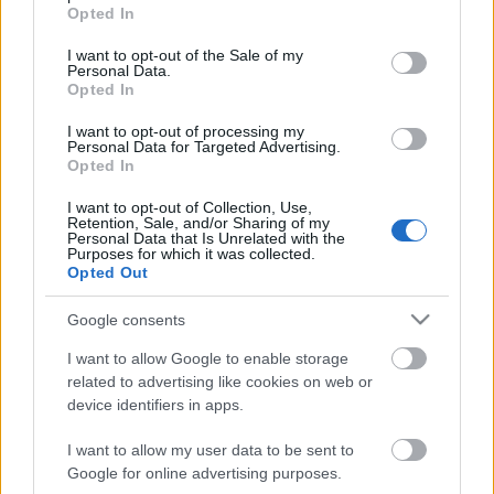
grant or deny consent to Google and its third-party tags to
Opted In
Koreográfus-rendező: Hargitay Ákos
use your data for below specified purposes in below Google
consent section.
I want to opt-out of the Sale of my
Előadás:
2006. május 31. 19h
Personal Data.
Helyszín:
L1 Táncművek
Opted In
I want to opt-out of processing my
Támogatók: L1 táncművek, Főváros, NKA, Marland Kft.,
Personal Data for Targeted Advertising.
tancelet.hu, szinhaz.hu
Opted In
I want to opt-out of Collection, Use,
Retention, Sale, and/or Sharing of my
Personal Data that Is Unrelated with the
Purposes for which it was collected.
Opted Out
Google consents
I want to allow Google to enable storage
related to advertising like cookies on web or
Ajánlott bejegyzések:
device identifiers in apps.
I want to allow my user data to be sent to
Indul az e-Trafó online programsorozat
Google for online advertising purposes.