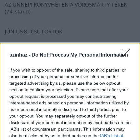
AZ ÜNNEPI KÖNYVHÉTEN A VÖRÖSMARTY TÉREN
(74. stand)
JÚNIUS 8., CSÜTÖRTÖK
17.00
Oravecz Imre
dedikálja Egy hegy megy c. új
kötetét
szinhaz -
Do Not Process My Personal Information
18.00
Lantos Ferenc
dedikálja új albumát
If you wish to opt-out of the sale, sharing to third parties, or
JÚNIUS 9., PÉNTEK
processing of your personal or sensitive information for
targeted advertising by us, please use the below opt-out
15.00
Lux Ágnes
dedikálja Arcok, karcok, harcok
section to confirm your selection. Please note that after your
avagy magyarnak lenni Európában c. kötetét
opt-out request is processed you may continue seeing
17.00
Vámos Miklós
dedikál
interest-based ads based on personal information utilized by
18.00 "Minden párna alá Éjszakai Állatkertet!" -
us or personal information disclosed to third parties prior to
Fábry Sándor
és az Artizánok terápiás happeningje
your opt-out. You may separately opt-out of the further
19.00
Fábry Sándor
dedikálja Dizájn Center c.
disclosure of your personal information by third parties on the
kötetét
IAB’s list of downstream participants. This information may
also be disclosed by us to third parties on the
IAB’s List of