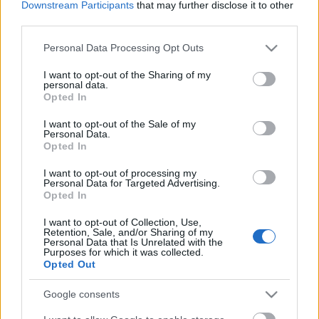
JÚNIUS 10., SZOMBAT
Downstream Participants
that may further disclose it to other
third parties.
11.00
Asperján György
dedikálja A Labancz Anna
Please note that this website/app uses one or more Google
gyilkosság c. új kötetét
Personal Data Processing Opt Outs
services and may gather and store information including but
15.00
Gordon Agáta
dedikálja Ezüstboxer -
not limited to your visit or usage behaviour. You may click to
I want to opt-out of the Sharing of my
Nevelési kisregény c. új kötetét
personal data.
grant or deny consent to Google and its third-party tags to
16.00
Faludy György
dedikálja Rotterdami
Opted In
use your data for below specified purposes in below Google
Erasmus c. új kötetét
consent section.
I want to opt-out of the Sale of my
Personal Data.
JÚNIUS 11., VASÁRNAP
Opted In
11.00
Nagy Bandó András
dedikálja Sosemvolt
I want to opt-out of processing my
Personal Data for Targeted Advertising.
Toscana c. új kötetét
Opted In
14.00
Tahi Tóth László
dedikálja A geg c. új kötetét
16.00
Kaiser Ottó
: Határtalan irodalom c. új
I want to opt-out of Collection, Use,
kötetében szereplő határon túli magyar írók közül
Retention, Sale, and/or Sharing of my
Personal Data that Is Unrelated with the
többen is dedikálnak
Purposes for which it was collected.
18.00
Salamon Gábor
és
Zalotay Melinda
Opted Out
dedikálja idézetgyűjteményeit
Google consents