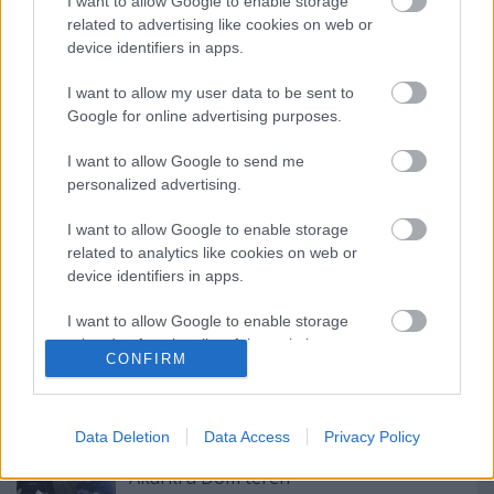
I want to allow Google to enable storage
related to advertising like cookies on web or
forrás: Alexandra Kiadó
device identifiers in apps.
fényképek: unnepikonyvhet.hu
I want to allow my user data to be sent to
Google for online advertising purposes.
I want to allow Google to send me
personalized advertising.
I want to allow Google to enable storage
related to analytics like cookies on web or
device identifiers in apps.
Ajánlott bejegyzések:
I want to allow Google to enable storage
related to functionality of the website or app.
Különleges találkozások Zsámbékon
CONFIRM
I want to allow Google to enable storage
related to personalization.
Data Deletion
Data Access
Privacy Policy
I want to allow Google to enable storage
Akárki a Dóm téren
related to security, including authentication