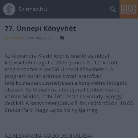
Színház.hu
77. Ünnepi Könyvhét
szinhazhu
•
2006. május 31.
Az Alexandra Kiadó idén is önálló standdal
képviselteti magát a 2006. június 8 - 12. között
megrendezésre kerülõ Ünnepi Könyvhéten. A
program során számos íróval, szerzõvel
találkozhatnak személyesen a Könyvhétre látogató
olvasók. Az Alexandra standjánál többek között
Vámos Miklós, Tahi Tót László és Faludy György
dedikál. A könyvhetet június 8-án, csütörtökön, 16.00
órakor Parti Nagy Lajos író nyitja meg.
AZ ALEXANDRA KIADÓ DEDIKÁLÁSAI