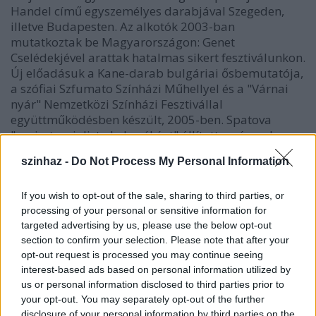
Handel című egyszemélyes darabjával Szegeden,
illetve Budapesten. Az alkotók 2003-ban
mutatkoztak be Magyarországon: Genet
Cselédekjével arattak hatalmas sikert fesztiválunkon.
Új előadásuk a Kane-darab bulgáriai ősbemutatója,
a szófiai Szfumato Színházi Műhellyel és a "Várnai
nyár" Nemzetközi Színházi Fesztivállal
együttműködésben készült, 2005-ben. Spatova
"egzisztencialista kabaréként" állította színpadra, s
így radikálisan újraértelmezte a drámát.
szinhaz -
Do Not Process My Personal Information
If you wish to opt-out of the sale, sharing to third parties, or
processing of your personal or sensitive information for
targeted advertising by us, please use the below opt-out
section to confirm your selection. Please note that after your
Danyil
opt-out request is processed you may continue seeing
Harmsz
interest-based ads based on personal information utilized by
us or personal information disclosed to third parties prior to
A
MASZK
saját produkciókkal is jelentkezik: az
your opt-out. You may separately opt-out of the further
Urbán András Társulat
Drakulája, valamint a La
disclosure of your personal information by third parties on the