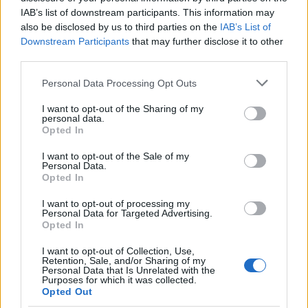
chute de Belzebub című, nemzetközi stábbal készülő
IAB’s list of downstream participants. This information may
szólóprodukció a vajdasági művész,
Döbrei Dénes
also be disclosed by us to third parties on the
IAB’s List of
előadásában az egyesület finanszírozásában készül.
Downstream Participants
that may further disclose it to other
A
MASZK Egyesület
támogatásával mutatkozik be
third parties.
Szegeden Oleg Zsukovszkij és Perovics Zoltán A
Please note that this website/app uses one or more Google
Danyil Harmsz projekt című előadással. Terveink
Personal Data Processing Opt Outs
services and may gather and store information including but
szerint újra láthatja a közönség a Rumi László
not limited to your visit or usage behaviour. You may click to
I want to opt-out of the Sharing of my
rendezésében, David Yengibarjan és Fábri Géza
personal data.
grant or deny consent to Google and its third-party tags to
zenéjével bábszínpadra álmodott örmény legendát,
Opted In
use your data for below specified purposes in below Google
a Szaszuni Dani históriája című, felnőtteknek szóló
consent section.
I want to opt-out of the Sale of my
előadást, melynek bemutatójára - ugyancsak a
Personal Data.
MASZK Egyesület
támogatásával - június 11-12-én
Opted In
kerül sor a Régi Zsinagóga udvarán.
I want to opt-out of processing my
Personal Data for Targeted Advertising.
Kísérőprogramjaink változatosak: a szegediek
Opted In
naponta láthatnak utcaszínházi előadást,
szórakoztatásukról - egyfajta szakmai gyakorlatként
I want to opt-out of Collection, Use,
Retention, Sale, and/or Sharing of my
- a szentesi
Horváth Mihály Gimnázium
irodalmi-
Personal Data that Is Unrelated with the
drámai tagozatának végzősei gondoskodnak, Keserű
Purposes for which it was collected.
Opted Out
Imre és Szurmik Zoltán drámatanárok vezetésével.