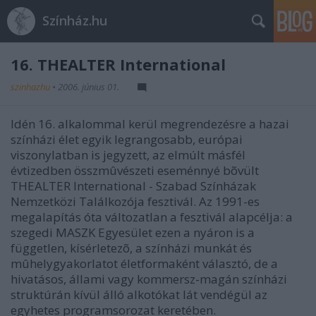
Színház.hu
16. THEALTER International
szinhazhu
•
2006. június 01.
Idén 16. alkalommal kerül megrendezésre a hazai
színházi élet egyik legrangosabb, európai
viszonylatban is jegyzett, az elmúlt másfél
évtizedben összmûvészeti eseménnyé bõvült
THEALTER International - Szabad Színházak
Nemzetközi Találkozója fesztivál. Az 1991-es
megalapítás óta változatlan a fesztivál alapcélja: a
szegedi MASZK Egyesület ezen a nyáron is a
független, kísérletezõ, a színházi munkát és
mûhelygyakorlatot életformaként választó, de a
hivatásos, állami vagy kommersz-magán színházi
struktúrán kívül álló alkotókat lát vendégül az
egyhetes programsorozat keretében.