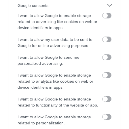
Éjszakánként koncertek zárják a programokat,
Google consents
vendégünk lesz többek között
Lajkó Félix
,
Marozsán
Erika
, aki szólólemezét mutatja be, illetve
I want to allow Google to enable storage
Rutkai Bori
és a
Specko Jedno
zenekar.
related to advertising like cookies on web or
device identifiers in apps.
I want to allow my user data to be sent to
Google for online advertising purposes.
Trafik -
Tranzitív-
I want to allow Google to send me
Fikció
personalized advertising.
Színház
I want to allow Google to enable storage
Az elmúlt évekhez hasonlóan idén is megjelenik az
related to analytics like cookies on web or
Ex-stasis
, a fesztivál ingyenes lapja. A Rádió Mi 89.9 -
device identifiers in apps.
Szeged első civil közösségi rádiója - hullámhosszán
pedig - a tavalyi évhez hasonlóan -
THEALTER
I want to allow Google to enable storage
Rádió
néven újra saját műsorsávot kap fesztiválunk,
related to functionality of the website or app.
amelyet az internet segítségével nem csak a
szegediek követhetnek figyelemmel
I want to allow Google to enable storage
related to personalization.