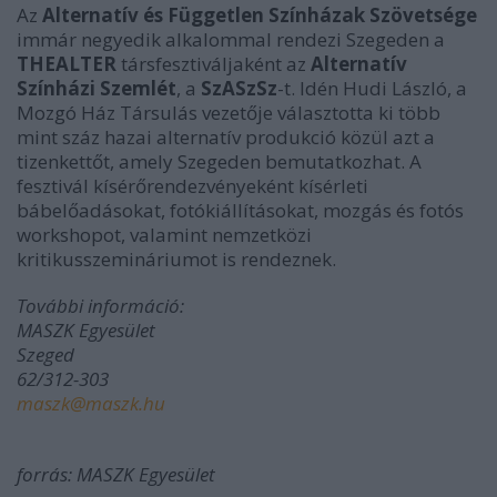
Az
Alternatív és Független Színházak Szövetsége
immár negyedik alkalommal rendezi Szegeden a
THEALTER
társfesztiváljaként az
Alternatív
Színházi Szemlét
, a
SzASzSz
-t. Idén Hudi László, a
Mozgó Ház Társulás vezetője választotta ki több
mint száz hazai alternatív produkció közül azt a
tizenkettőt, amely Szegeden bemutatkozhat. A
fesztivál kísérőrendezvényeként kísérleti
bábelőadásokat, fotókiállításokat, mozgás és fotós
workshopot, valamint nemzetközi
kritikusszemináriumot is rendeznek.
További információ:
MASZK Egyesület
Szeged
62/312-303
maszk@maszk.hu
forrás: MASZK Egyesület