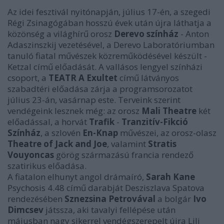
Az idei fesztivál nyitónapján, július 17-én, a szegedi
Régi Zsinagógában hosszú évek után újra láthatja a
közönség a világhírű orosz
Derevo színház
- Anton
Adaszinszkij vezetésével, a Derevo Laboratóriumban
tanuló fiatal művészek közreműködésével készült -
Ketzal című előadását. A vallásos lengyel színházi
csoport, a
TEATR A Exultet
című látványos
szabadtéri előadása zárja a programsorozatot
július 23-án, vasárnap este. Terveink szerint
vendégeink lesznek még: az orosz
Mali
Theatre
két
előadással, a horvát
Trafik
-
Tranzitív-Fikció
Színház
, a szlovén
En-Knap
művészei, az orosz-olasz
Theatre of Jack and Joe
, valamint
Stratis
Vouyoncas
görög származású francia rendező
szatirikus előadása.
A fiatalon elhunyt angol drámaíró,
Sarah Kane
Psychosis 4.48 című darabját Desziszlava Spatova
rendezésében
Sznezsina Petrovával
a bolgár
Ivo
Dimcsev
játssza, aki tavalyi fellépése után
májusban nagy sikerrel vendégszerepelt újra Lili