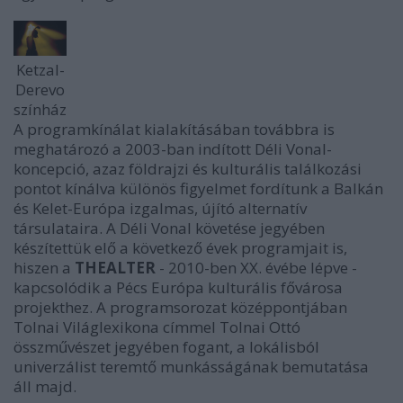
Ketzal-
Derevo
színház
A programkínálat kialakításában továbbra is
meghatározó a 2003-ban indított Déli Vonal-
koncepció, azaz földrajzi és kulturális találkozási
pontot kínálva különös figyelmet fordítunk a Balkán
és Kelet-Európa izgalmas, újító alternatív
társulataira. A Déli Vonal követése jegyében
készítettük elő a következő évek programjait is,
hiszen a
THEALTER
- 2010-ben XX. évébe lépve -
kapcsolódik a Pécs Európa kulturális fővárosa
projekthez. A programsorozat középpontjában
Tolnai Világlexikona címmel Tolnai Ottó
összművészet jegyében fogant, a lokálisból
univerzálist teremtő munkásságának bemutatása
áll majd.